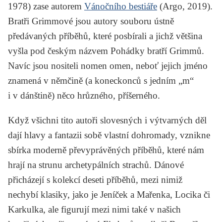
1978) zase autorem
Vánočního bestiáře
(Argo, 2019).
Bratři Grimmové jsou autory souboru ústně
předávaných příběhů, které posbírali a jichž většina
vyšla pod českým názvem
Pohádky bratří Grimmů
.
Navíc jsou nositeli nomen omen, neboť jejich jméno
znamená v němčině (a koneckonců s jedním „m“
i v dánštině) něco hrůzného, příšerného.
Když všichni tito autoři slovesných i výtvarných děl
dají hlavy a fantazii sobě vlastní dohromady, vznikne
sbírka moderně převyprávěných příběhů, které nám
hrají na strunu archetypálních strachů. Dánové
přicházejí s kolekcí deseti příběhů, mezi nimiž
nechybí klasiky, jako je
Jeníček a Mařenka
,
Locika
či
Karkulka
, ale figurují mezi nimi také v našich