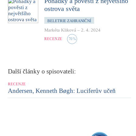
Pohádky a pověsti z největšího
ostrova světa
BELETRIE ZAHRANIČNÍ
Markéta Kliková
–
2. 4. 2024
RECENZE
70
%
Další články o spisovateli:
RECENZE
Andersen, Kenneth Bøgh: Luciferův učeň