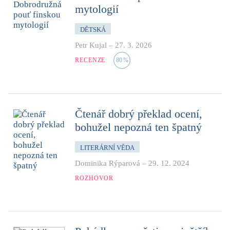
mytologií
DĚTSKÁ
Petr Kujal
–
27. 3. 2026
RECENZE
80
%
Čtenář dobrý překlad ocení,
bohužel nepozná ten špatný
LITERÁRNÍ VĚDA
Dominika Rýparová
–
29. 12. 2024
ROZHOVOR