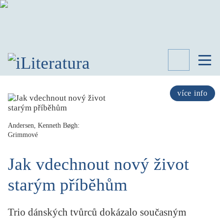
TÉMATA
RECENZE
více info
ROZHOVOR
SPISOVATELÉ
Andersen, Kenneth Bøgh:
Grimmové
AKTUALITA
KNIHY
Jak vdechnout nový život
PŘEHLED
LITERATURY
starým příběhům
STUDIE
KATEGORIE
PORTRÉT
Trio dánských tvůrců dokázalo současným