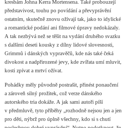
kresbám Johna Kerra Mortensena. Také probouzejí
představivost, touhu po povídání a převyprávění
ostatním, skutečně znovu ožívají tak, jako to idylické
a romantické podání ani filmové úpravy nedokázaly.
A tak nezbývá než se těšit na vydání druhého svazku
s dalšími deseti kousky z dílny lidové slovesnosti,
Grimmů i dánských vypravěčů, kde nás také čeká
divokost a nadpřirozené jevy, kde zvířata umí mluvit,
kosti zpívat a mrtví ožívat.
Pohádky měly původně postrašit, přinést ponaučení
a zároveň silný prožitek, což verze dánského
autorského tria dokáže. A jak sami autoři píší
v předmluvě, tyto příběhy „rozhodně nejsou jen a jen
pro děti, nýbrž pro úplně všechny, kdo si s chutí
poslechnou dobré vyprávění“. Nutno podotknout, že