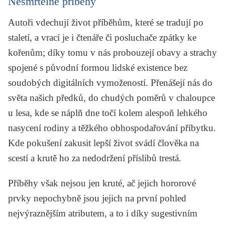
Nesmrtelné příběhy
Autoři vdechují život příběhům, které se tradují po
staletí, a vrací je i čtenáře či posluchače zpátky ke
kořenům; díky tomu v nás probouzejí obavy a strachy
spojené s původní formou lidské existence bez
soudobých digitálních vymožeností. Přenášejí nás do
světa našich předků, do chudých poměrů v chaloupce
u lesa, kde se náplň dne točí kolem alespoň lehkého
nasycení rodiny a těžkého obhospodařování příbytku.
Kde pokušení zakusit lepší život svádí člověka na
scestí a krutě ho za nedodržení příslibů trestá.
Příběhy však nejsou jen kruté, ač jejich hororové
prvky nepochybně jsou jejich na první pohled
nejvýraznějším atributem, a to i díky sugestivním