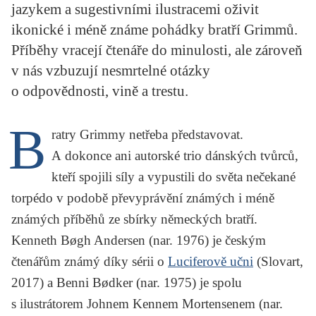
jazykem a sugestivními ilustracemi oživit
KRITIKA PŘEKLADU
ikonické i méně známe pohádky bratří Grimmů.
UKÁZKA
Příběhy vracejí čtenáře do minulosti, ale zároveň
v nás vzbuzují nesmrtelné otázky
SLOUPEK
o odpovědnosti, vině a trestu.
ILIGLOSA
B
ratry Grimmy netřeba představovat.
A dokonce ani autorské trio dánských tvůrců,
kteří spojili síly a vypustili do světa nečekané
torpédo v podobě převyprávění známých i méně
známých příběhů ze sbírky německých bratří.
Kenneth Bøgh Andersen (nar. 1976) je českým
čtenářům známý díky sérii o
Luciferově učni
(Slovart,
2017) a Benni Bødker (nar. 1975) je spolu
s ilustrátorem Johnem Kennem Mortensenem (nar.