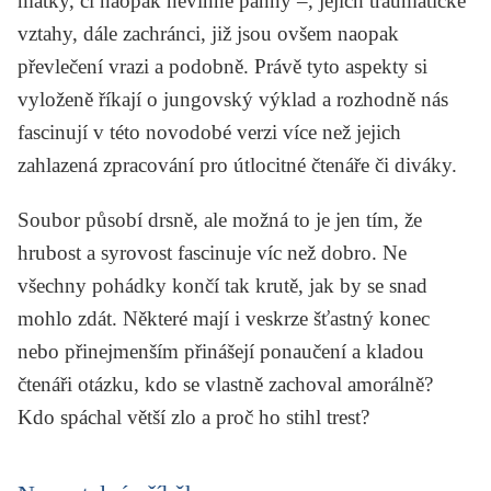
matky, či naopak nevinné panny –, jejich traumatické
vztahy, dále zachránci, již jsou ovšem naopak
převlečení vrazi a podobně. Právě tyto aspekty si
vyloženě říkají o jungovský výklad a rozhodně nás
fascinují v této novodobé verzi více než jejich
zahlazená zpracování pro útlocitné čtenáře či diváky.
Soubor působí drsně, ale možná to je jen tím, že
hrubost a syrovost fascinuje víc než dobro. Ne
všechny pohádky končí tak krutě, jak by se snad
mohlo zdát. Některé mají i veskrze šťastný konec
nebo přinejmenším přinášejí ponaučení a kladou
čtenáři otázku, kdo se vlastně zachoval amorálně?
Kdo spáchal větší zlo a proč ho stihl trest?