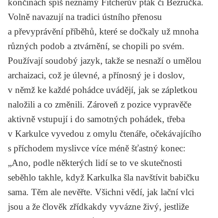
končinách spíš neznámý
Fitcherův pták
či
Bezručka
.
Volně navazují na tradici ústního přenosu
a převyprávění příběhů, které se dočkaly už mnoha
různých podob a ztvárnění, se chopili po svém.
Používají soudobý jazyk, takže se nesnaží o umělou
archaizaci, což je úlevné, a přínosný je i doslov,
v němž ke každé pohádce uvádějí, jak se zápletkou
naložili a co změnili. Zároveň z pozice vypravěče
aktivně vstupují i do samotných pohádek, třeba
v Karkulce vyvedou z omylu čtenáře, očekávajícího
s příchodem myslivce více méně šťastný konec:
„Ano, podle některých lidí se to ve skutečnosti
seběhlo takhle, když Karkulka šla navštívit babičku
sama. Těm ale nevěřte. Všichni vědí, jak lační vlci
jsou a že člověk zřídkakdy vyvázne živý, jestliže