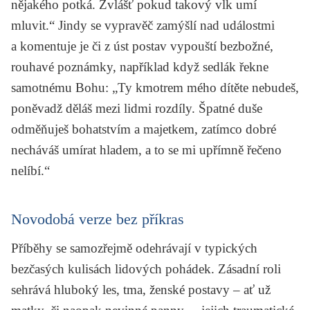
nějakého potká. Zvlášť pokud takový vlk umí
mluvit.“
Jindy se vypravěč zamýšlí nad událostmi
a komentuje je či z úst postav vypouští bezbožné,
rouhavé poznámky, například když sedlák řekne
samotnému Bohu: „Ty kmotrem mého dítěte nebudeš,
poněvadž děláš mezi lidmi rozdíly. Špatné duše
odměňuješ bohatstvím a majetkem, zatímco dobré
necháváš umírat hladem, a to se mi upřímně řečeno
nelíbí.“
Novodobá verze bez příkras
Příběhy se samozřejmě odehrávají v typických
bezčasých kulisách lidových pohádek. Zásadní roli
sehrává hluboký les, tma, ženské postavy – ať už