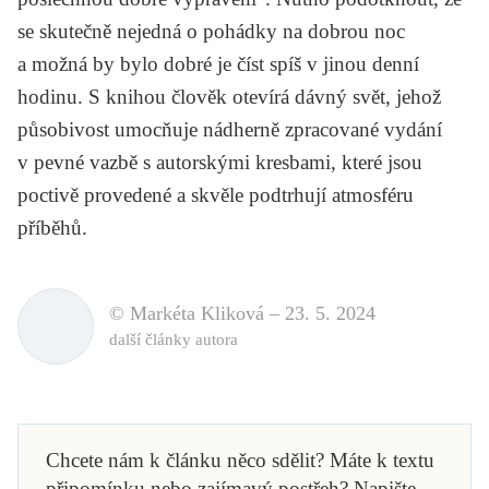
se skutečně nejedná o pohádky na dobrou noc
a možná by bylo dobré je číst spíš v jinou denní
hodinu. S knihou člověk otevírá dávný svět, jehož
působivost umocňuje nádherně zpracované vydání
v pevné vazbě s autorskými kresbami, které jsou
poctivě provedené a skvěle podtrhují atmosféru
příběhů.
© Markéta Kliková –
23. 5. 2024
další články autora
Chcete nám k článku něco sdělit? Máte k textu
připomínku nebo zajímavý postřeh? Napište