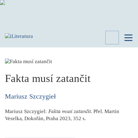
TÉMATA
RECENZE
ROZHOVOR
SPISOVATELÉ
Fakta musí zatančit
AKTUALITA
KNIHY
Mariusz Szczygieł
PŘEHLED
LITERATURY
Mariusz Szczygiel:
Fakta musí zatančit
. Přel. Martin
STUDIE
Veselka, Dokořán, Praha 2023, 352 s.
KATEGORIE
PORTRÉT