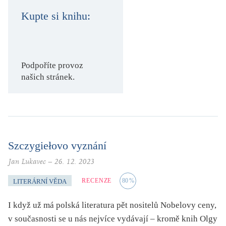
KRITIKA PŘEKLADU
Kupte si knihu:
UKÁZKA
SLOUPEK
Podpoříte provoz
našich stránek.
ILIGLOSA
Szczygiełovo vyznání
Jan Lukavec
–
26. 12. 2023
RECENZE
80
%
LITERÁRNÍ VĚDA
I když už má polská literatura pět nositelů Nobelovy ceny,
v současnosti se u nás nejvíce vydávají – kromě knih Olgy