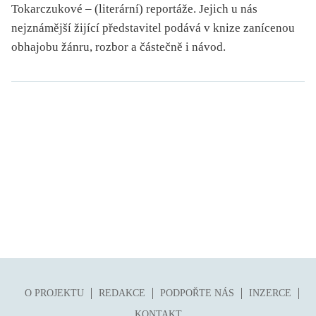
Tokarczukové – (literární) reportáže. Jejich u nás
nejznámější žijící představitel podává v knize zanícenou
obhajobu žánru, rozbor a částečně i návod.
O PROJEKTU
REDAKCE
PODPOŘTE NÁS
INZERCE
KONTAKT