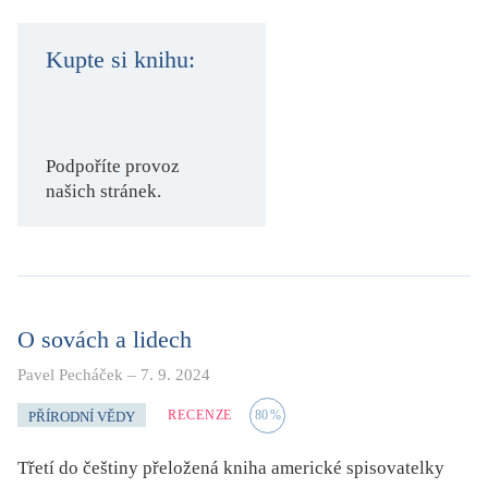
KRITIKA PŘEKLADU
Kupte si knihu:
UKÁZKA
SLOUPEK
Podpoříte provoz
ILIGLOSA
našich stránek.
O sovách a lidech
Pavel Pecháček
–
7. 9. 2024
RECENZE
80
%
PŘÍRODNÍ VĚDY
Třetí do češtiny přeložená kniha americké spisovatelky