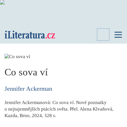
TÉMATA
RECENZE
ROZHOVOR
SPISOVATELÉ
Co sova ví
AKTUALITA
KNIHY
Jennifer Ackerman
PŘEHLED
LITERATURY
Jennifer Ackermanová:
Co sova ví. Nové poznatky
STUDIE
o nejtajemnějších ptácích světa
. Přel. Alena Klvaňová,
KATEGORIE
Kazda, Brno, 2024, 328 s.
PORTRÉT