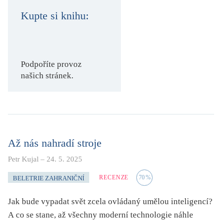
KRITIKA PŘEKLADU
Kupte si knihu:
UKÁZKA
SLOUPEK
Podpoříte provoz
našich stránek.
ILIGLOSA
Až nás nahradí stroje
Petr Kujal
–
24. 5. 2025
RECENZE
70
%
BELETRIE ZAHRANIČNÍ
Jak bude vypadat svět zcela ovládaný umělou inteligencí?
A co se stane, až všechny moderní technologie náhle