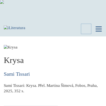
TÉMATA
RECENZE
ROZHOVOR
SPISOVATELÉ
Krysa
AKTUALITA
KNIHY
Sami Tissari
PŘEHLED
LITERATURY
Sami Tissari:
Krysa
. Přel. Martina Šímová, Fobos, Praha,
STUDIE
2025, 352 s.
KATEGORIE
PORTRÉT