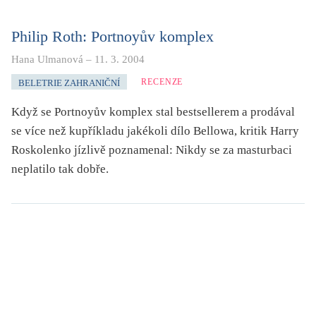
KRITIKA PŘEKLADU
Philip Roth: Portnoyův komplex
UKÁZKA
Hana Ulmanová
–
11. 3. 2004
SLOUPEK
RECENZE
BELETRIE ZAHRANIČNÍ
ILIGLOSA
Když se Portnoyův komplex stal bestsellerem a prodával
se více než kupříkladu jakékoli dílo Bellowa, kritik Harry
Roskolenko jízlivě poznamenal: Nikdy se za masturbaci
neplatilo tak dobře.