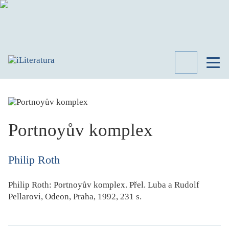
TÉMATA
RECENZE
ROZHOVOR
SPISOVATELÉ
Portnoyův komplex
AKTUALITA
KNIHY
Philip Roth
PŘEHLED
LITERATURY
Philip Roth:
Portnoyův komplex
. Přel. Luba a Rudolf
STUDIE
Pellarovi, Odeon, Praha, 1992, 231 s.
KATEGORIE
PORTRÉT