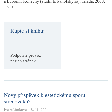
a Lubomír Konečný (studii E. Panofskyho), Triáda, 2003,
KRITIKA PŘEKLADU
178 s.
UKÁZKA
SLOUPEK
Kupte si knihu:
ILIGLOSA
Podpoříte provoz
našich stránek.
Nový příspěvek k estetickému sporu
středověku?
Iva Adámková
–
8. 11. 2004