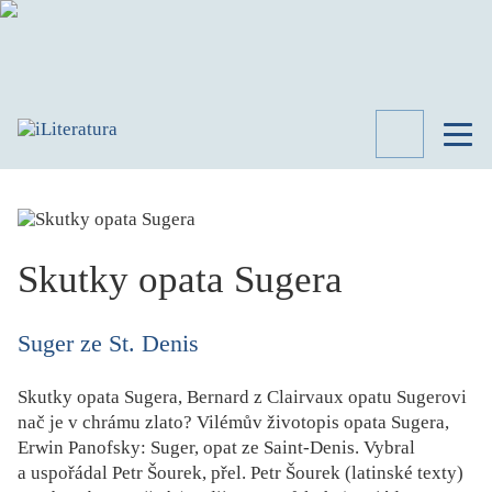
TÉMATA
RECENZE
ROZHOVOR
SPISOVATELÉ
Skutky opata Sugera
AKTUALITA
KNIHY
Suger ze St. Denis
PŘEHLED
LITERATURY
Skutky opata Sugera, Bernard z Clairvaux opatu Sugerovi
STUDIE
nač je v chrámu zlato? Vilémův životopis opata Sugera,
KATEGORIE
Erwin Panofsky: Suger, opat ze Saint-Denis.
Vybral
PORTRÉT
a uspořádal Petr Šourek, přel. Petr Šourek (latinské texty)