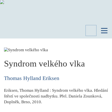
TÉMATA
RECENZE
ROZHOVOR
SPISOVATELÉ
Syndrom velkého vlka
AKTUALITA
KNIHY
Thomas Hylland Eriksen
PŘEHLED
LITERATURY
Eriksen, Thomas Hylland
:
Syndrom velkého vlka. Hledání
STUDIE
štěstí ve společnosti nadbytku
. Přel.
Daniela Zounková
,
KATEGORIE
Doplněk, Brno, 2010.
PORTRÉT