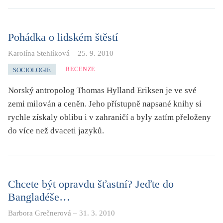
KRITIKA PŘEKLADU
UKÁZKA
Pohádka o lidském štěstí
Karolína Stehlíková
–
25. 9. 2010
SLOUPEK
RECENZE
SOCIOLOGIE
ILIGLOSA
Norský antropolog Thomas Hylland Eriksen je ve své
zemi milován a ceněn. Jeho přístupně napsané knihy si
rychle získaly oblibu i v zahraničí a byly zatím přeloženy
do více než dvaceti jazyků.
Chcete být opravdu šťastní? Jeďte do
Bangladéše…
Barbora Grečnerová
–
31. 3. 2010