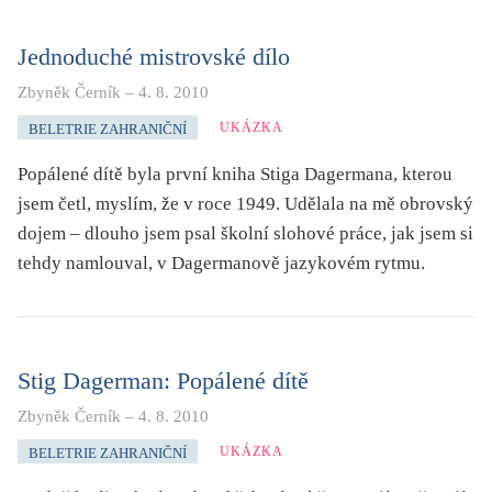
KRITIKA PŘEKLADU
Jednoduché mistrovské dílo
UKÁZKA
Zbyněk Černík
–
4. 8. 2010
SLOUPEK
UKÁZKA
BELETRIE ZAHRANIČNÍ
ILIGLOSA
Popálené dítě byla první kniha Stiga Dagermana, kterou
jsem četl, myslím, že v roce 1949. Udělala na mě obrovský
dojem – dlouho jsem psal školní slohové práce, jak jsem si
tehdy namlouval, v Dagermanově jazykovém rytmu.
Stig Dagerman: Popálené dítě
Zbyněk Černík
–
4. 8. 2010
UKÁZKA
BELETRIE ZAHRANIČNÍ