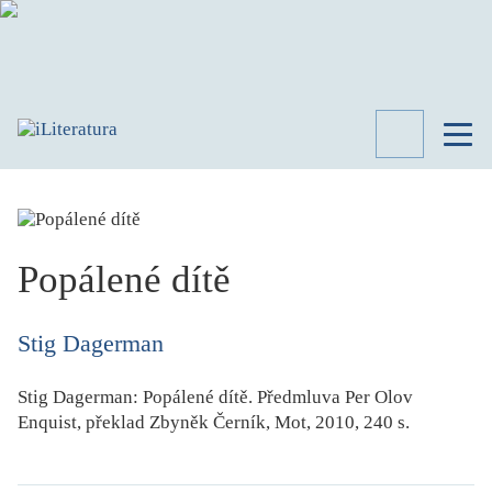
TÉMATA
RECENZE
ROZHOVOR
SPISOVATELÉ
Popálené dítě
AKTUALITA
KNIHY
Stig Dagerman
PŘEHLED
LITERATURY
Stig Dagerman
:
Popálené dítě
. Předmluva
Per Olov
STUDIE
Enquist
, překlad
Zbyněk Černík
, Mot, 2010, 240 s.
KATEGORIE
PORTRÉT