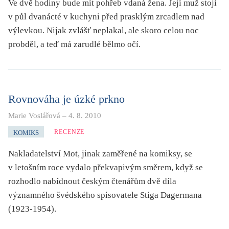
Ve dvě hodiny bude mít pohřeb vdaná žena. Její muž stojí
v půl dvanácté v kuchyni před prasklým zrcadlem nad
výlevkou. Nijak zvlášť neplakal, ale skoro celou noc
probděl, a teď má zarudlé bělmo očí.
Rovnováha je úzké prkno
Marie Voslářová
–
4. 8. 2010
RECENZE
KOMIKS
Nakladatelství Mot, jinak zaměřené na komiksy, se
v letošním roce vydalo překvapivým směrem, když se
rozhodlo nabídnout českým čtenářům dvě díla
významného švédského spisovatele Stiga Dagermana
(1923-1954).