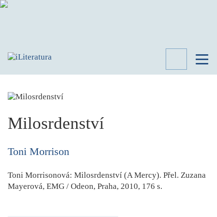
TÉMATA
RECENZE
ROZHOVOR
SPISOVATELÉ
Milosrdenství
AKTUALITA
KNIHY
Toni Morrison
PŘEHLED
LITERATURY
Toni Morrisonová:
Milosrdenství
(A Mercy). Přel. Zuzana
STUDIE
Mayerová, EMG / Odeon, Praha, 2010, 176 s.
KATEGORIE
PORTRÉT