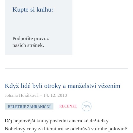
KRITIKA PŘEKLADU
Kupte si knihu:
UKÁZKA
SLOUPEK
Podpoříte provoz
našich stránek.
ILIGLOSA
Když lidé byli otroky a manželství vězením
Johana Horálková
–
14. 12. 2010
RECENZE
70
%
BELETRIE ZAHRANIČNÍ
Děj nejnovější knihy poslední americké držitelky
Nobelovy ceny za literaturu se odehrává v druhé polovině