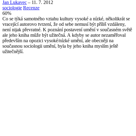
Jan Lukavec
–
11. 7. 2012
sociologie
Recenze
60
%
Co se týká samotného vztahu kultury vysoké a nízké, několikrát se
vracející autorovo tvrzení, že od sebe nemusí být příliš vzdáleny,
není nijak převratné. K poznání postavení umění v současném světě
ale jeho kniha může být užitečná. A kdyby se autor nezaměřoval
především na opozici vysoké/nízké umění, ale obecněji na
současnou sociologii umění, byla by jeho kniha myslím ještě
užitečnější.