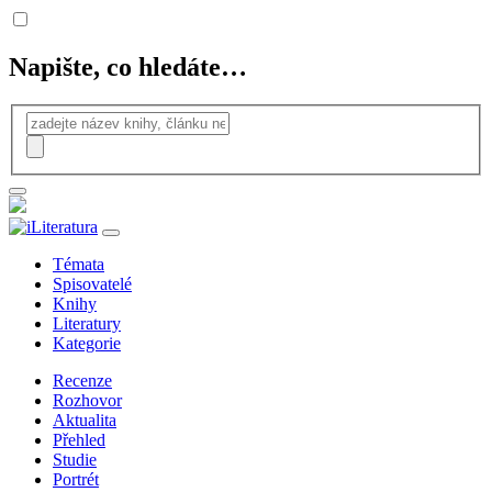
Napište, co hledáte…
Témata
Spisovatelé
Knihy
Literatury
Kategorie
Recenze
Rozhovor
Aktualita
Přehled
Studie
Portrét