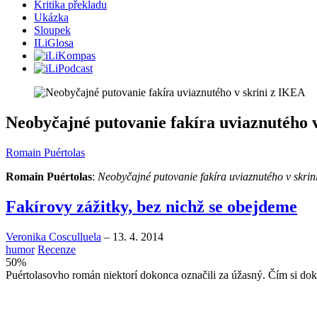
Kritika překladu
Ukázka
Sloupek
ILiGlosa
Neobyčajné putovanie fakíra uviaznutého 
Romain Puértolas
Romain Puértolas
:
Neobyčajné putovanie fakíra uviaznutého v skrin
Fakírovy zážitky, bez nichž se obejdeme
Veronika Cosculluela
–
13. 4. 2014
humor
Recenze
50
%
Puértolasovho román niektorí dokonca označili za úžasný. Čím si doká