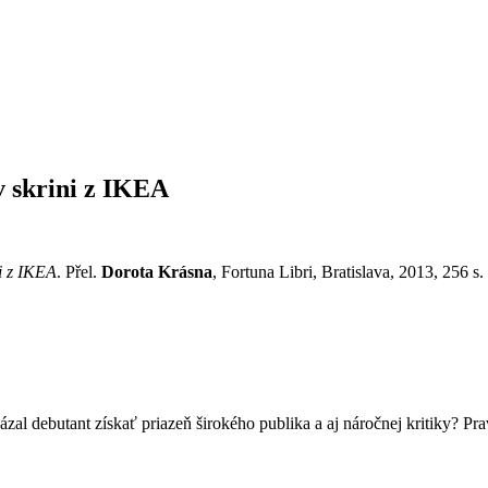
v skrini z IKEA
i z IKEA
. Přel.
Dorota Krásna
, Fortuna Libri, Bratislava, 2013, 256 s.
zal debutant získať priazeň širokého publika a aj náročnej kritiky? Pr