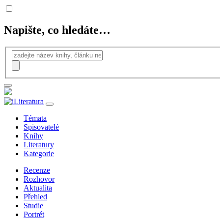
Napište, co hledáte…
Témata
Spisovatelé
Knihy
Literatury
Kategorie
Recenze
Rozhovor
Aktualita
Přehled
Studie
Portrét