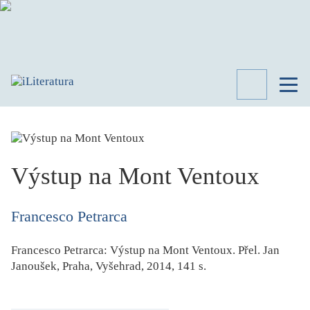
TÉMATA
RECENZE
ROZHOVOR
SPISOVATELÉ
Výstup na Mont Ventoux
AKTUALITA
KNIHY
Francesco Petrarca
PŘEHLED
LITERATURY
Francesco Petrarca
:
Výstup na Mont Ventoux
. Přel.
Jan
STUDIE
Janoušek
, Praha, Vyšehrad, 2014, 141 s.
KATEGORIE
PORTRÉT