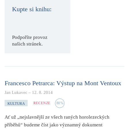
KRITIKA PŘEKLADU
Kupte si knihu:
UKÁZKA
SLOUPEK
Podpoříte provoz
našich stránek.
ILIGLOSA
Francesco Petrarca: Výstup na Mont Ventoux
Jan Lukavec
–
12. 8. 2014
RECENZE
80
%
KULTURA
Ať už „nejslavnější ze všech raných horolezeckých
příběhů“ budeme číst jako významný dokument