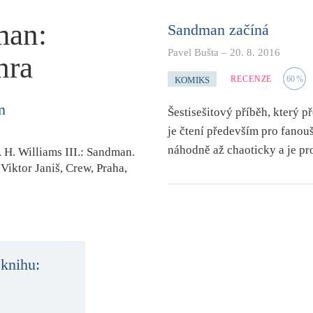
man:
Sandman začíná
Pavel Bušta
–
20. 8. 2016
hra
RECENZE
60
%
KOMIKS
n
Šestisešitový příběh, který 
je čtení především pro fanoušk
náhodně až chaoticky a je pr
 H. Williams III.
:
Sandman.
.
Viktor Janiš
, Crew, Praha,
 knihu: