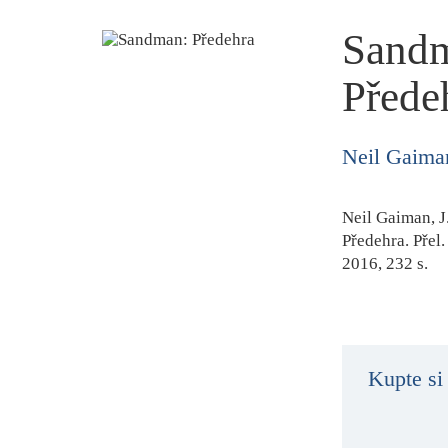
Sand
Přede
Neil Gaima
Neil Gaiman, J.
Předehra
. Přel
2016, 232 s.
Kupte si