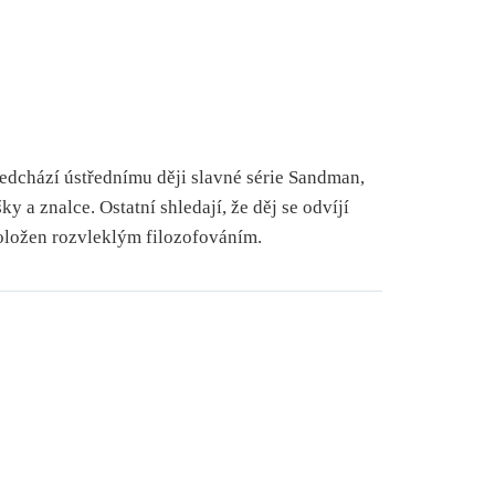
předchází ústřednímu ději slavné série Sandman,
y a znalce. Ostatní shledají, že děj se odvíjí
oložen rozvleklým filozofováním.