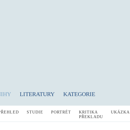
NIHY
LITERATURY
KATEGORIE
PŘEHLED
STUDIE
PORTRÉT
KRITIKA
UKÁZKA
PŘEKLADU