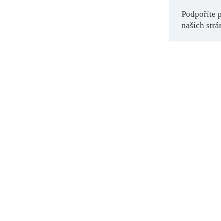
Podpoříte 
našich strá
O PROJEKTU
REDAKCE
PODPOŘTE NÁS
IN
OCHRANA OSOBNÍCH ÚDAJŮ
NASTAVENÍ COOKIES