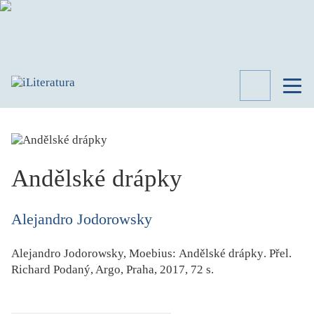
TÉMATA
RECENZE
ROZHOVOR
SPISOVATELÉ
Andělské drápky
AKTUALITA
KNIHY
Alejandro Jodorowsky
PŘEHLED
LITERATURY
Alejandro Jodorowsky, Moebius
:
Andělské drápky
. Přel.
STUDIE
Richard Podaný
, Argo, Praha, 2017, 72 s.
KATEGORIE
PORTRÉT