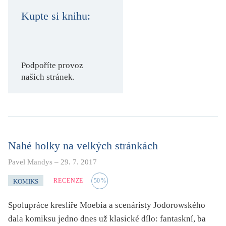
KRITIKA PŘEKLADU
Kupte si knihu:
UKÁZKA
SLOUPEK
Podpoříte provoz
našich stránek.
ILIGLOSA
Nahé holky na velkých stránkách
Pavel Mandys
–
29. 7. 2017
RECENZE
50
%
KOMIKS
Spolupráce kreslíře Moebia a scenáristy Jodorowského
dala komiksu jedno dnes už klasické dílo: fantaskní, ba