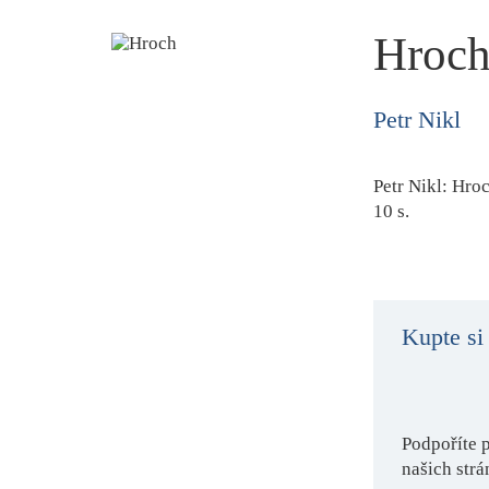
Hroc
Petr Nikl
Petr Nikl:
Hro
10 s.
Kupte si
Podpoříte 
našich strá