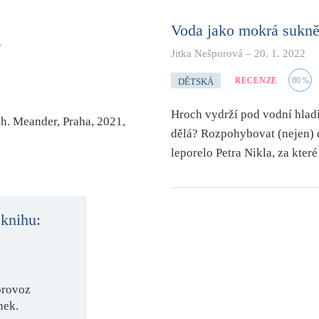
h
Voda jako mokrá sukn
Jitka Nešporová
–
20. 1. 2022
RECENZE
80
%
DĚTSKÁ
Hroch vydrží pod vodní hladi
ch
. Meander, Praha, 2021,
dělá? Rozpohybovat (nejen) 
leporelo Petra Nikla, za kter
 knihu:
provoz
nek.