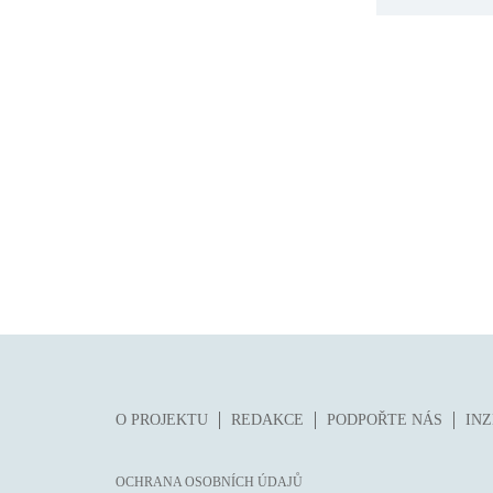
O PROJEKTU
REDAKCE
PODPOŘTE NÁS
IN
OCHRANA OSOBNÍCH ÚDAJŮ