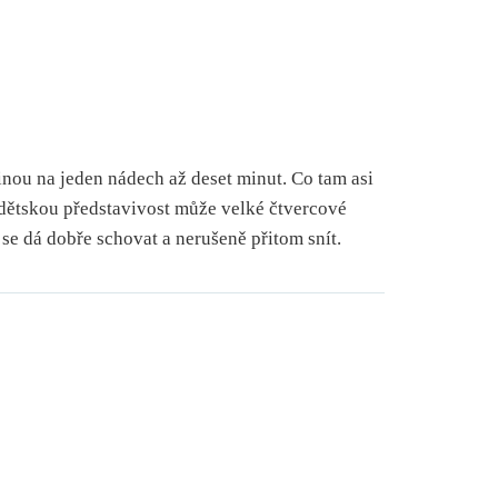
ě
nou na jeden nádech až deset minut. Co tam asi
dětskou představivost může velké čtvercové
é se dá dobře schovat a nerušeně přitom snít.