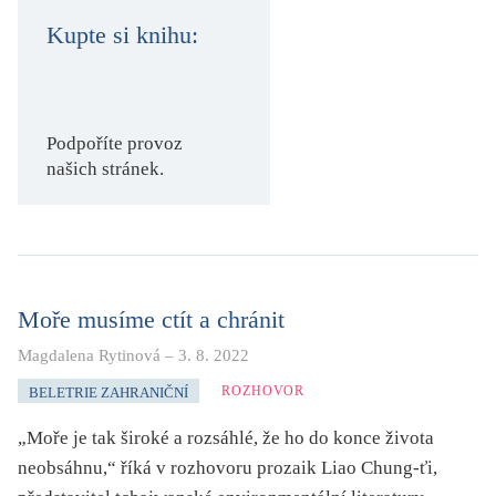
KRITIKA PŘEKLADU
Kupte si knihu:
UKÁZKA
SLOUPEK
Podpoříte provoz
našich stránek.
ILIGLOSA
Moře musíme ctít a chránit
Magdalena Rytinová
–
3. 8. 2022
ROZHOVOR
BELETRIE ZAHRANIČNÍ
„Moře je tak široké a rozsáhlé, že ho do konce života
neobsáhnu,“ říká v rozhovoru prozaik Liao Chung-ťi,