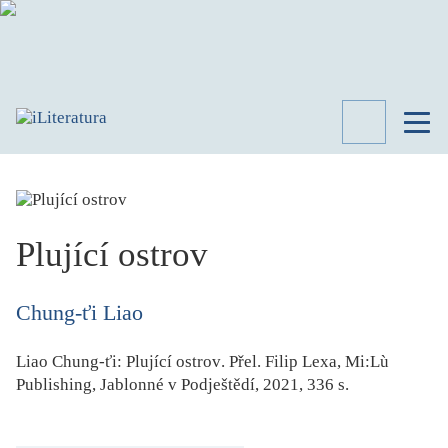
TÉMATA
RECENZE
ROZHOVOR
SPISOVATELÉ
Plující ostrov
AKTUALITA
KNIHY
Chung-ťi Liao
PŘEHLED
LITERATURY
Liao Chung-ťi:
Plující ostrov
. Přel. Filip Lexa, Mi:Lù
STUDIE
Publishing, Jablonné v Podještědí, 2021, 336 s.
KATEGORIE
PORTRÉT