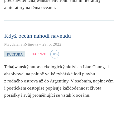
představitel tchajwanské environmentální literatury
a literatury na téma oceánu.
Když oceán nahodí návnadu
Magdalena Rytinová
–
29. 5. 2022
RECENZE
80
%
KULTURA
Tchajwanský autor a ekologický aktivista Liao Chung-ťi
absolvoval na palubě velké rybářské lodi plavbu
z rodného ostrova až do Argentiny. V osobním, napínavém
i poetickém cestopise popisuje každodennost života
posádky i svůj proměňující se vztah k oceánu.