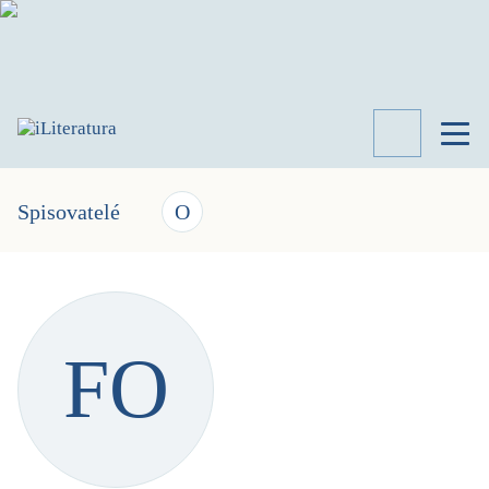
TÉMATA
RECENZE
Spisovatelé
O
ROZHOVOR
SPISOVATELÉ
AKTUALITA
KNIHY
FO
PŘEHLED
LITERATURY
STUDIE
KATEGORIE
PORTRÉT