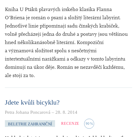
Kniha U Ptáků plavavých irského klasika Flanna
O’Briena je román o psaní a složitý literární labyrint.
Jednotlivé linie připomínají sadu čínských krabiček,
volně přecházejí jedna do druhé a postavy jsou většinou
hned několikanásobně literární. Kompoziční
a významová složitost spolu s nesčetnými
intertextuálními narážkami a odkazy v tomto labyrintu
dominují na úkor děje. Román se nezavděčí každému,
ale stojí za to.
Jdete kvůli bicyklu?
Petra Johana Poncarová
–
28. 8. 2014
RECENZE
90
%
BELETRIE ZAHRANIČNÍ