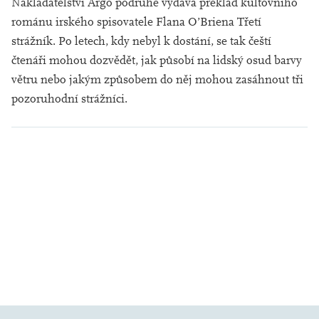
Nakladatelství Argo podruhé vydává překlad kultovního
románu irského spisovatele Flana O’Briena
Třetí
strážník
. Po letech, kdy nebyl k dostání, se tak čeští
čtenáři mohou dozvědět, jak působí na lidský osud barvy
větru nebo jakým způsobem do něj mohou zasáhnout tři
pozoruhodní strážníci.