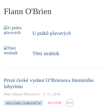
KRITIKA PŘEKLADU
Flann O'Brien
UKÁZKA
SLOUPEK
U ptáků plavavých
ILIGLOSA
Třetí strážník
První české vydání O’Brienova literárního
labyrintu
Petra Johana Poncarová
–
5. 11. 2014
RECENZE
80
%
BELETRIE ZAHRANIČNÍ