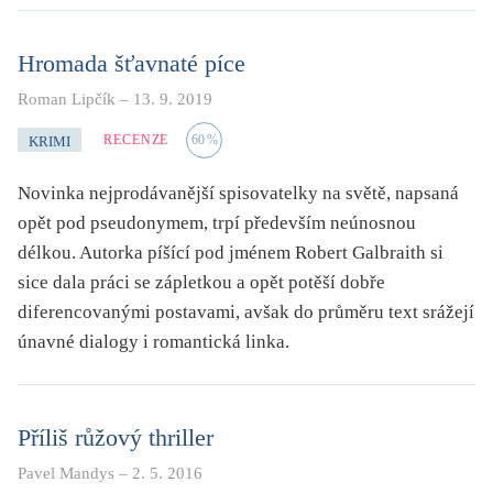
Hromada šťavnaté píce
Roman Lipčík
–
13. 9. 2019
RECENZE
60
%
KRIMI
Novinka nejprodávanější spisovatelky na světě, napsaná
opět pod pseudonymem, trpí především neúnosnou
délkou. Autorka píšící pod jménem Robert Galbraith si
sice dala práci se zápletkou a opět potěší dobře
diferencovanými postavami, avšak do průměru text srážejí
únavné dialogy i romantická linka.
Příliš růžový thriller
Pavel Mandys
–
2. 5. 2016