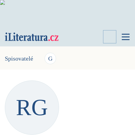
TÉMATA
RECENZE
Spisovatelé
G
ROZHOVOR
SPISOVATELÉ
AKTUALITA
KNIHY
RG
PŘEHLED
LITERATURY
STUDIE
KATEGORIE
PORTRÉT