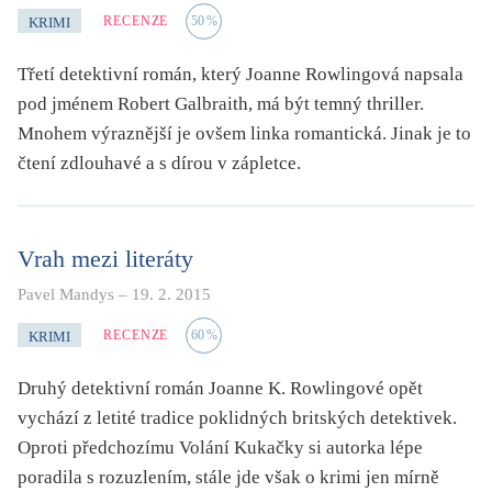
RECENZE
50
%
KRIMI
Třetí detektivní román, který Joanne Rowlingová napsala
pod jménem Robert Galbraith, má být temný thriller.
Mnohem výraznější je ovšem linka romantická. Jinak je to
čtení zdlouhavé a s dírou v zápletce.
Vrah mezi literáty
Pavel Mandys
–
19. 2. 2015
RECENZE
60
%
KRIMI
Druhý detektivní román Joanne K. Rowlingové opět
vychází z letité tradice poklidných britských detektivek.
Oproti předchozímu Volání Kukačky si autorka lépe
poradila s rozuzlením, stále jde však o krimi jen mírně