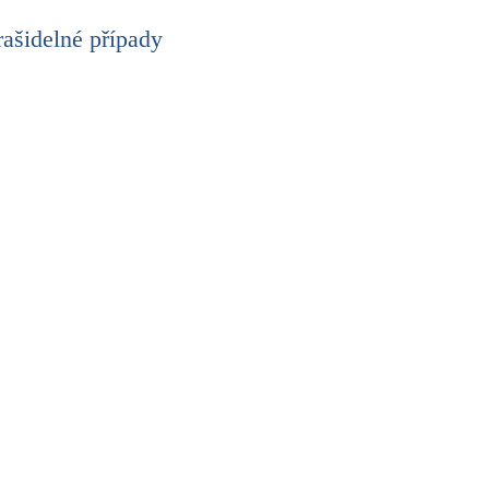
trašidelné případy
řování paranormálních zločinů se objevuje také
 nejde o adaptaci stávajících románů, ale
vřenější a s podařenější detektivní zápletkou.
na věžák!
série o nadpřirozených vraždách v Londýně je