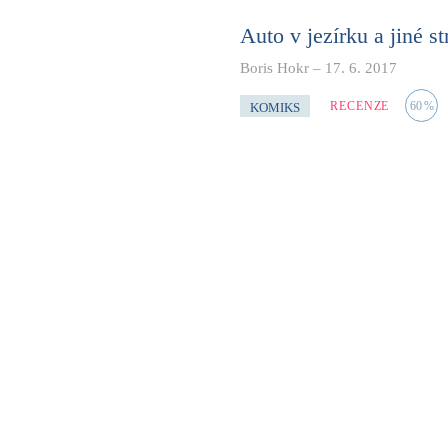
Auto v jezírku a jiné s
Boris Hokr
–
17. 6. 2017
RECENZE
60
%
KOMIKS
Úspěšná knižní série o vyšet
v komiksové verzi. A bohudík
o úplně nový případ. Navíc se
Peter Grant čelí útoku 
Boris Hokr
–
30. 5. 2017
RECENZE
50
%
FANTASY
Čtvrté pokračování úspěšné 