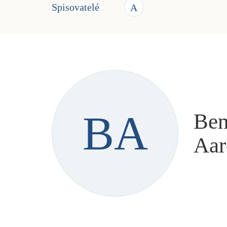
Spisovatelé
A
BA
Be
Aar