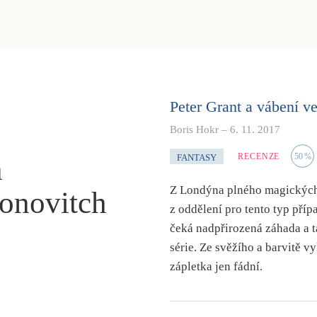
Peter Grant a vábení v
Boris Hokr
–
6. 11. 2017
RECENZE
50
%
FANTASY
n
Z Londýna plného magických 
onovitch
z oddělení pro tento typ pří
čeká nadpřirozená záhada a t
série. Ze svěžího a barvitě 
zápletka jen fádní.