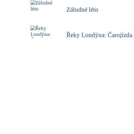
Záludné léto
Řeky Londýna: Čarojízda
Prokleté domovy
Šepot podzemí
Měsíc nad Soho