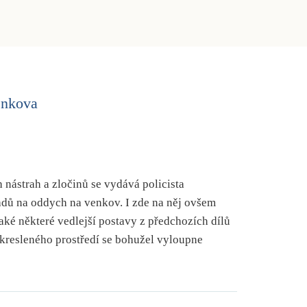
enkova
nástrah a zločinů se vydává policista
padů na oddych na venkov. I zde na něj ovšem
aké některé vedlejší postavy z předchozích dílů
vykresleného prostředí se bohužel vyloupne