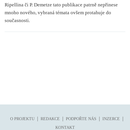
Ripellina či P. Demetze tato publikace patrně nepřinese
mnoho nového, vybraná témata ovšem protahuje do
současnosti.
O PROJEKTU
REDAKCE
PODPOŘTE NÁS
INZERCE
KONTAKT