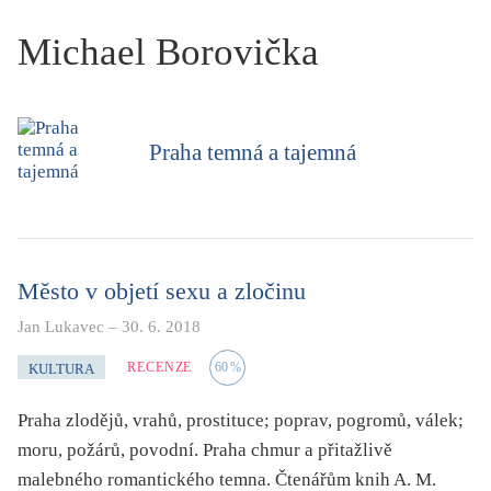
KRITIKA PŘEKLADU
Michael Borovička
UKÁZKA
SLOUPEK
Praha temná a tajemná
ILIGLOSA
Město v objetí sexu a zločinu
Jan Lukavec
–
30. 6. 2018
RECENZE
60
%
KULTURA
Praha zlodějů, vrahů, prostituce; poprav, pogromů, válek;
moru, požárů, povodní. Praha chmur a přitažlivě
malebného romantického temna. Čtenářům knih A. M.