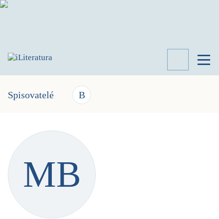
TÉMATA
RECENZE
Spisovatelé
B
ROZHOVOR
SPISOVATELÉ
AKTUALITA
KNIHY
MB
PŘEHLED
LITERATURY
STUDIE
KATEGORIE
PORTRÉT