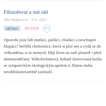
Filozofovat a mít rád
Jitka Nešporová
–
9. 6. 2023
RECENZE
90
%
DĚTSKÁ
Opravdu jsou lidi matláci, patláci, chudáci a neschopní
hlupáci? Sečtělá chobotnice, která si plní sen a vydá se do
velkoměsta, si to nemyslí. Hájí život na naší planetě i před
mimozemšťany. Velkoformátová, bohatě ilustrovaná kniha
se sympatickým ekologickým apelem si Zlatou stuhu
neoddiskutovatelně zaslouží.