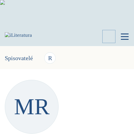
TÉMATA
RECENZE
Spisovatelé
R
ROZHOVOR
SPISOVATELÉ
AKTUALITA
KNIHY
MR
PŘEHLED
LITERATURY
STUDIE
KATEGORIE
PORTRÉT