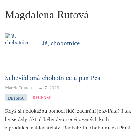
KRITIKA PŘEKLADU
Magdalena Rutová
UKÁZKA
SLOUPEK
Já, chobotnice
ILIGLOSA
Sebevědomá chobotnice a pan Pes
Marek Toman
–
14. 7. 2023
RECENZE
DĚTSKÁ
Když si nedokážou pomoci lidé, zachrání je zvířata? I tak
by se daly číst příběhy dvou oceňovaných knih
z produkce nakladatelství Baobab: Já, chobotnice a Přání.