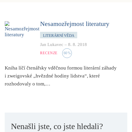
dětství
dezinformace, extremismus
divadlo
Nesamozřejmost literatury
dobrodružství, napětí
LITERÁRNÍ VĚDA
ekologie, klimatická změna
Jan Lukavec
–
8. 8. 2018
ekonomika, politika, právo
RECENZE
60
%
encyklopedie, slovník
Kniha líčí čtenářsky vděčnou formou literární záhady
erotica
i zweigovské „hvězdné hodiny lidstva“, které
esej
rozhodovaly o tom,…
exil, migrace
experiment
feminismus
film
Nenašli jste, co jste hledali?
filozofie