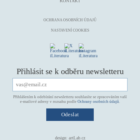
KONTAKT
mystika, magie
náboženství, víra
OCHRANA OSOBNÍCH ÚDAJŮ
nacismus
NASTAVENÍ COOKIES
násilí
nemoc, zdraví, životní styl
nové technologie, AI
o překladu
Přihlásit se k odběru newsletteru
obrázková
od 15 let
parodie
Přihlášením k odebírání newsletteru souhlasíte se zpracováním vaší
e-mailové adresy v rozsahu podle
Ochrany osobních údajů
.
poezie
pohádka
povídka
pro 13 až 15 let
design:
artLab.cz