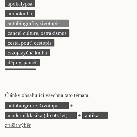
apokalypsa
KRITIKA PŘEKLADU
audiokniha
UKÁZKA
autobiografie, životopis
cancel culture, ostrakismus
SLOUPEK
cesta, pouť, cestopis
ILIGLOSA
cizojazyčná kniha
dějiny, paměť
demokracie
deník, korespondence, svědectví
detektivní motiv
Články obsahující všechna tato témata:
děti 0 až 3 roky
autobiografie, životopis
děti 3 až 6 let
moderní klasika (do 60. let)
antika
děti 6 až 9 let
zrušit výběr
dětská naučná