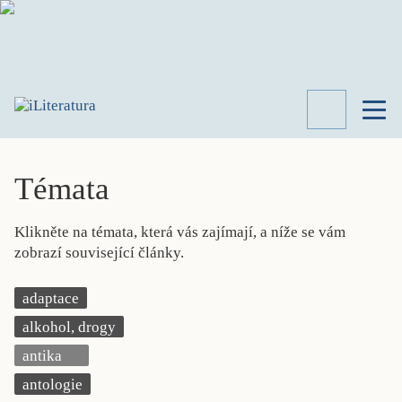
TÉMATA
RECENZE
Témata
ROZHOVOR
SPISOVATELÉ
Klikněte na témata, která vás zajímají, a níže se vám
AKTUALITA
zobrazí související články.
KNIHY
PŘEHLED
adaptace
LITERATURY
alkohol, drogy
STUDIE
KATEGORIE
antika
PORTRÉT
antologie