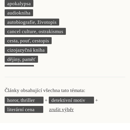
apokalypsa
KRITIKA PŘEKLADU
audiokniha
UKÁZKA
autobiografie, životopis
cancel culture, ostrakismus
SLOUPEK
cesta, pouť, cestopis
ILIGLOSA
cizojazyčná kniha
dějiny, paměť
demokracie
deník, korespondence, svědectví
detektivní motiv
Články obsahující všechna tato témata:
děti 0 až 3 roky
horor, thriller
detektivní motiv
děti 3 až 6 let
literární cena
zrušit výběr
děti 6 až 9 let
dětská naučná