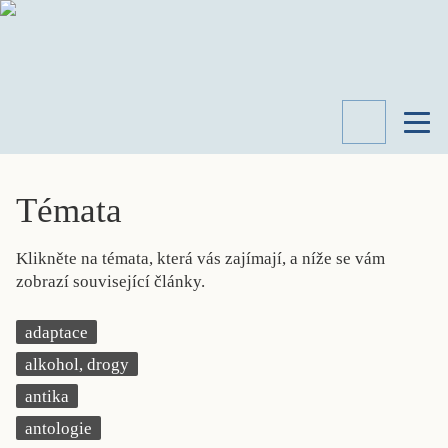
TÉMATA
RECENZE
Témata
ROZHOVOR
SPISOVATELÉ
Klikněte na témata, která vás zajímají, a níže se vám
AKTUALITA
zobrazí související články.
KNIHY
PŘEHLED
adaptace
LITERATURY
alkohol, drogy
STUDIE
KATEGORIE
antika
PORTRÉT
antologie