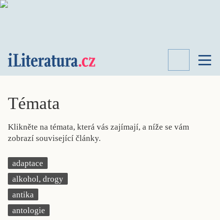
TÉMATA
RECENZE
Témata
ROZHOVOR
SPISOVATELÉ
Klikněte na témata, která vás zajímají, a níže se vám
AKTUALITA
zobrazí související články.
KNIHY
PŘEHLED
adaptace
LITERATURY
alkohol, drogy
STUDIE
KATEGORIE
antika
PORTRÉT
antologie