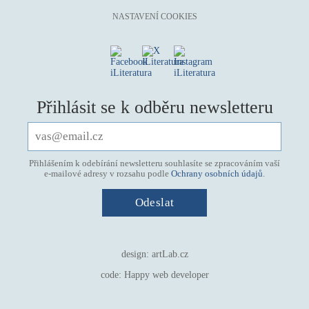
mystika, magie
NASTAVENÍ COOKIES
náboženství, víra
nacismus
násilí
nemoc, zdraví, životní styl
Přihlásit se k odběru newsletteru
nové technologie, AI
o překladu
obrázková
Přihlášením k odebírání newsletteru souhlasíte se zpracováním vaší
e-mailové adresy v rozsahu podle
Ochrany osobních údajů
.
od 15 let
parodie
poezie
pohádka
design:
artLab.cz
povídka
code:
Happy web developer
pro 13 až 15 let