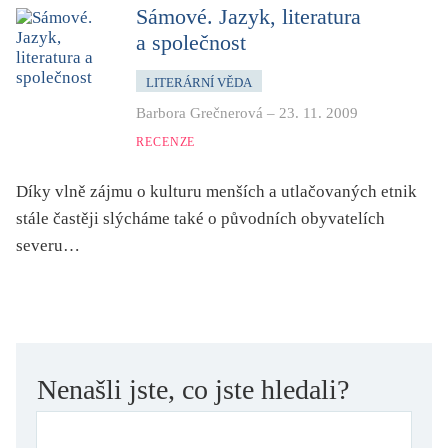
dětství
Sámové. Jazyk, literatura
a společnost
dezinformace, extremismus
divadlo
LITERÁRNÍ VĚDA
dobrodružství, napětí
Barbora Grečnerová
–
23. 11. 2009
ekologie, klimatická změna
RECENZE
ekonomika, politika, právo
Díky vlně zájmu o kulturu menších a utlačovaných etnik
encyklopedie, slovník
stále častěji slýcháme také o původních obyvatelích
erotica
severu…
esej
exil, migrace
experiment
feminismus
Nenašli jste, co jste hledali?
film
filozofie