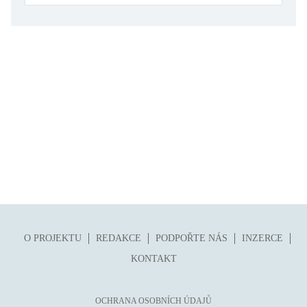
folklor
horor, thriller
hra
hudba
humor, groteskno, satira
chudoba, sociální vyloučení
identita
kolonialismus, imperialismus
legenda, mýtus, pověst
literární cena
literární kánon (do r. 1890)
O PROJEKTU
REDAKCE
PODPOŘTE NÁS
INZERCE
mangy
KONTAKT
město
moderní klasika (do 60. let)
OCHRANA OSOBNÍCH ÚDAJŮ