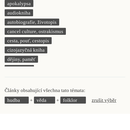
apokalypsa
KRITIKA PŘEKLADU
audiokniha
UKÁZKA
autobiografie, životopis
cancel culture, ostrakismus
SLOUPEK
cesta, pouť, cestopis
ILIGLOSA
cizojazyčná kniha
dějiny, paměť
demokracie
deník, korespondence, svědectví
detektivní motiv
Články obsahující všechna tato témata:
děti 0 až 3 roky
hudba
věda
folklor
zrušit výběr
děti 3 až 6 let
děti 6 až 9 let
dětská naučná