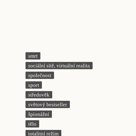
smrt
sociální sítě, virtuální realita
společnost
sport
středověk
světový bestseller
špionážní
tělo
totalitní režim