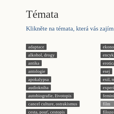
Témata
Klikněte na témata, která vás zajíma
adaptace
ekonom
alkohol, drogy
encyk
antika
erotic
antologie
esej
apokalypsa
exil, 
audiokniha
exper
autobiografie, životopis
femin
cancel culture, ostrakismus
film
cesta, pouť, cestopis
filozo