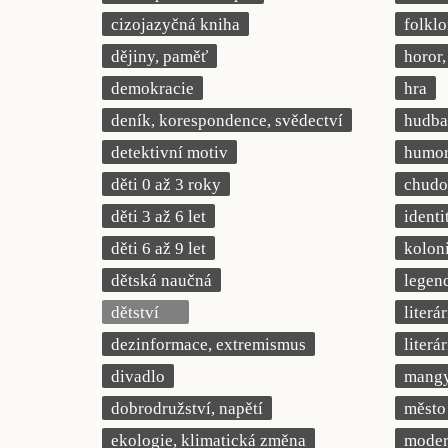
cizojazyčná kniha
folklo
dějiny, paměť
horor, 
demokracie
hra
deník, korespondence, svědectví
hudba
detektivní motiv
humor,
děti 0 až 3 roky
chudob
děti 3 až 6 let
identi
děti 6 až 9 let
kolon
dětská naučná
legend
dětství
literá
dezinformace, extremismus
literá
divadlo
mang
dobrodružství, napětí
město
ekologie, klimatická změna
modern