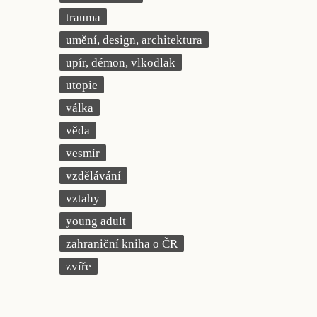
trauma
umění, design, architektura
upír, démon, vlkodlak
utopie
válka
věda
vesmír
vzdělávání
vztahy
young adult
zahraniční kniha o ČR
zvíře