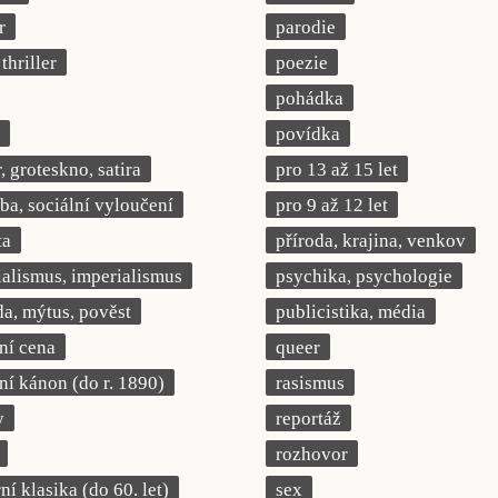
r
parodie
thriller
poezie
pohádka
povídka
 groteskno, satira
pro 13 až 15 let
a, sociální vyloučení
pro 9 až 12 let
ta
příroda, krajina, venkov
ialismus, imperialismus
psychika, psychologie
a, mýtus, pověst
publicistika, média
rní cena
queer
rní kánon (do r. 1890)
rasismus
y
reportáž
rozhovor
í klasika (do 60. let)
sex