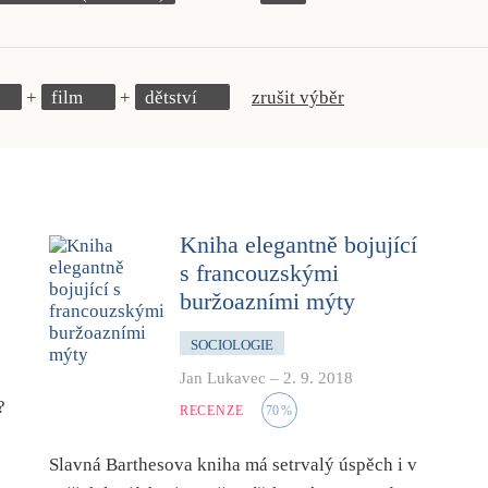
film
dětství
zrušit výběr
Kniha elegantně bojující
s francouzskými
buržoazními mýty
SOCIOLOGIE
Jan Lukavec
–
2. 9. 2018
?
RECENZE
70
%
Slavná Barthesova kniha má setrvalý úspěch i v