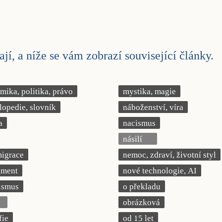
jí, a níže se vám zobrazí související články.
ika, politika, právo
mystika, magie
lopedie, slovník
náboženství, víra
a
nacismus
násilí
migrace
nemoc, zdraví, životní styl
iment
nové technologie, AI
ismus
o překladu
obrázková
fie
od 15 let