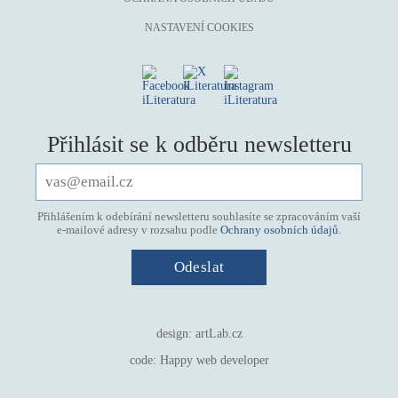
mystika, magie
NASTAVENÍ COOKIES
náboženství, víra
nacismus
násilí
nemoc, zdraví, životní styl
Přihlásit se k odběru newsletteru
nové technologie, AI
o překladu
obrázková
Přihlášením k odebírání newsletteru souhlasíte se zpracováním vaší
e-mailové adresy v rozsahu podle
Ochrany osobních údajů
.
od 15 let
parodie
poezie
pohádka
design:
artLab.cz
povídka
code:
Happy web developer
pro 13 až 15 let