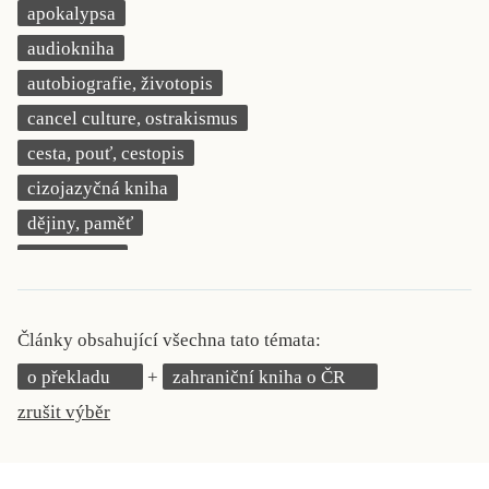
apokalypsa
KRITIKA PŘEKLADU
audiokniha
UKÁZKA
autobiografie, životopis
cancel culture, ostrakismus
SLOUPEK
cesta, pouť, cestopis
ILIGLOSA
cizojazyčná kniha
dějiny, paměť
demokracie
deník, korespondence, svědectví
detektivní motiv
Články obsahující všechna tato témata:
děti 0 až 3 roky
o překladu
zahraniční kniha o ČR
děti 3 až 6 let
zrušit výběr
děti 6 až 9 let
dětská naučná