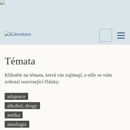
TÉMATA
RECENZE
Témata
ROZHOVOR
SPISOVATELÉ
Klikněte na témata, která vás zajímají, a níže se vám
AKTUALITA
zobrazí související články.
KNIHY
PŘEHLED
adaptace
LITERATURY
alkohol, drogy
STUDIE
KATEGORIE
antika
PORTRÉT
antologie