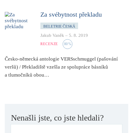
dětství
dezinformace, extremismus
Za svébytnost překladu
divadlo
BELETRIE ČESKÁ
dobrodružství, napětí
Jakub Vaněk
–
5. 8. 2019
ekologie, klimatická změna
RECENZE
80
%
ekonomika, politika, právo
Česko-německá antologie VERSschmuggel (pašování
encyklopedie, slovník
veršů) / Překladiště vzešla ze spolupráce básníků
erotica
a tlumočníků obou…
esej
exil, migrace
experiment
feminismus
Nenašli jste, co jste hledali?
film
filozofie