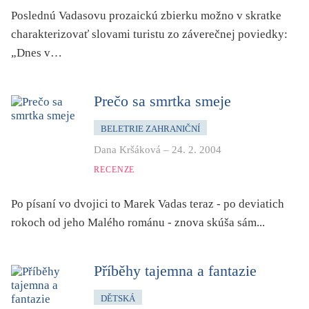
folklor
Poslednú Vadasovu prozaickú zbierku možno v skratke
horor, thriller
charakterizovať slovami turistu zo záverečnej poviedky:
„Dnes v…
hra
hudba
humor, groteskno, satira
Prečo sa smrtka smeje
chudoba, sociální vyloučení
BELETRIE ZAHRANIČNÍ
identita
Dana Kršáková
–
24. 2. 2004
kolonialismus, imperialismus
RECENZE
legenda, mýtus, pověst
Po písaní vo dvojici to Marek Vadas teraz - po deviatich
literární cena
rokoch od jeho Malého románu - znova skúša sám...
literární kánon (do r. 1890)
mangy
Příběhy tajemna a fantazie
město
moderní klasika (do 60. let)
DĚTSKÁ