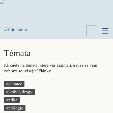
TÉMATA
RECENZE
Témata
ROZHOVOR
SPISOVATELÉ
Klikněte na témata, která vás zajímají, a níže se vám
AKTUALITA
zobrazí související články.
KNIHY
PŘEHLED
adaptace
LITERATURY
alkohol, drogy
STUDIE
KATEGORIE
antika
PORTRÉT
antologie