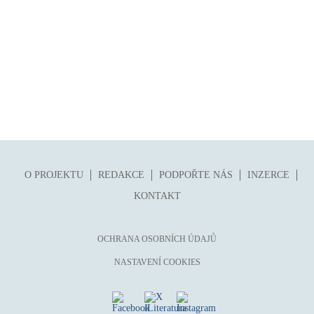
pro 9 až 12 let
příroda, krajina, venkov
psychika, psychologie
publicistika, média
queer
rasismus
reportáž
rozhovor
O PROJEKTU
REDAKCE
PODPOŘTE NÁS
INZERCE
sex
KONTAKT
smrt
sociální sítě, virtuální realita
OCHRANA OSOBNÍCH ÚDAJŮ
společnost
NASTAVENÍ COOKIES
sport
středověk