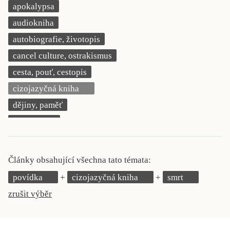
apokalypsa
KRITIKA PŘEKLADU
audiokniha
UKÁZKA
autobiografie, životopis
cancel culture, ostrakismus
SLOUPEK
cesta, pouť, cestopis
ILIGLOSA
cizojazyčná kniha
dějiny, paměť
demokracie
deník, korespondence, svědectví
detektivní motiv
Články obsahující všechna tato témata:
děti 0 až 3 roky
povídka
cizojazyčná kniha
smrt
děti 3 až 6 let
zrušit výběr
děti 6 až 9 let
dětská naučná