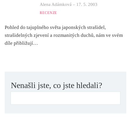
mystika, magie
Alena Adámková
–
17. 5. 2003
náboženství, víra
RECENZE
nacismus
Pohled do tajuplného světa japonských strašidel,
násilí
strašidelných zjevení a rozmanitých duchů, nám ve svém
nemoc, zdraví, životní styl
díle přibližují…
nové technologie, AI
o překladu
obrázková
od 15 let
Nenašli jste, co jste hledali?
parodie
poezie
pohádka
povídka
pro 13 až 15 let