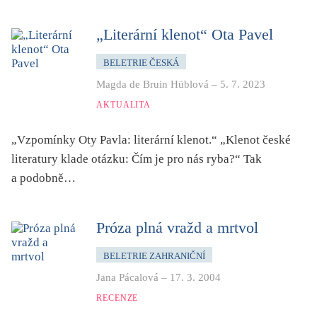
dětství
dezinformace, extremismus
„Literární klenot“ Ota Pavel
divadlo
BELETRIE ČESKÁ
dobrodružství, napětí
Magda de Bruin Hüblová
–
5. 7. 2023
ekologie, klimatická změna
AKTUALITA
ekonomika, politika, právo
„Vzpomínky Oty Pavla: literární klenot.“ „Klenot české
encyklopedie, slovník
literatury klade otázku: Čím je pro nás ryba?“ Tak
erotica
a podobně…
esej
exil, migrace
Próza plná vražd a mrtvol
experiment
BELETRIE ZAHRANIČNÍ
feminismus
Jana Pácalová
–
17. 3. 2004
film
RECENZE
filozofie