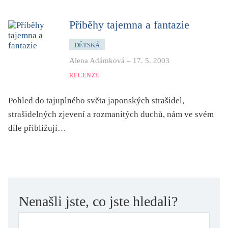
dětství
dezinformace, extremismus
Příběhy tajemna a fantazie
divadlo
DĚTSKÁ
dobrodružství, napětí
Alena Adámková
–
17. 5. 2003
ekologie, klimatická změna
RECENZE
ekonomika, politika, právo
Pohled do tajuplného světa japonských strašidel,
encyklopedie, slovník
strašidelných zjevení a rozmanitých duchů, nám ve svém
erotica
díle přibližují…
esej
exil, migrace
experiment
feminismus
Nenašli jste, co jste hledali?
film
filozofie