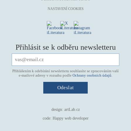
mystika, magie
NASTAVENÍ COOKIES
náboženství, víra
nacismus
násilí
nemoc, zdraví, životní styl
Přihlásit se k odběru newsletteru
nové technologie, AI
o překladu
obrázková
Přihlášením k odebírání newsletteru souhlasíte se zpracováním vaší
e-mailové adresy v rozsahu podle
Ochrany osobních údajů
.
od 15 let
parodie
poezie
pohádka
design:
artLab.cz
povídka
code:
Happy web developer
pro 13 až 15 let