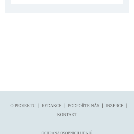
folklor
horor, thriller
hra
hudba
humor, groteskno, satira
chudoba, sociální vyloučení
identita
kolonialismus, imperialismus
legenda, mýtus, pověst
literární cena
literární kánon (do r. 1890)
O PROJEKTU
REDAKCE
PODPOŘTE NÁS
INZERCE
mangy
KONTAKT
město
moderní klasika (do 60. let)
OCHRANA OSOBNÍCH ÚDAJŮ