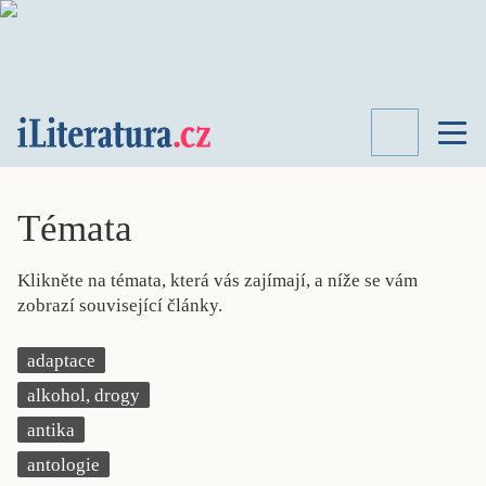
TÉMATA
RECENZE
Témata
ROZHOVOR
SPISOVATELÉ
Klikněte na témata, která vás zajímají, a níže se vám
AKTUALITA
zobrazí související články.
KNIHY
PŘEHLED
adaptace
LITERATURY
alkohol, drogy
STUDIE
KATEGORIE
antika
PORTRÉT
antologie