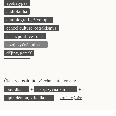
apokalypsa
KRITIKA PŘEKLADU
audiokniha
UKÁZKA
autobiografie, životopis
cancel culture, ostrakismus
SLOUPEK
cesta, pouť, cestopis
ILIGLOSA
cizojazyčná kniha
dějiny, paměť
demokracie
deník, korespondence, svědectví
detektivní motiv
Články obsahující všechna tato témata:
děti 0 až 3 roky
povídka
cizojazyčná kniha
děti 3 až 6 let
upír, démon, vlkodlak
zrušit výběr
děti 6 až 9 let
dětská naučná