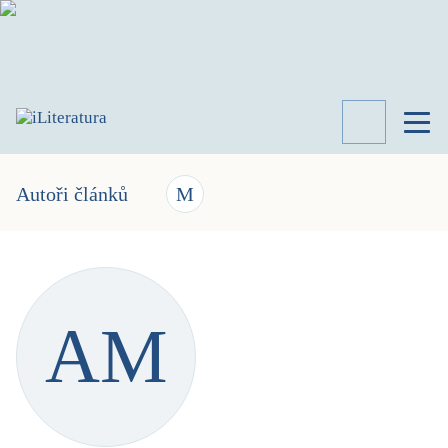
TÉMATA
RECENZE
Autoři článků
M
ROZHOVOR
SPISOVATELÉ
AKTUALITA
KNIHY
AM
PŘEHLED
LITERATURY
STUDIE
KATEGORIE
PORTRÉT