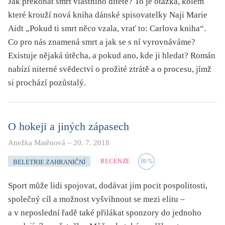
Jak překonat smrt vlastního dítěte? To je otázka, kolem
které krouží nová kniha dánské spisovatelky Naji Marie
Aidt „Pokud ti smrt něco vzala, vrať to: Carlova kniha“.
Co pro nás znamená smrt a jak se s ní vyrovnáváme?
Existuje nějaká útěcha, a pokud ano, kde ji hledat? Román
nabízí niterné svědectví o prožité ztrátě a o procesu, jímž
si prochází pozůstalý.
O hokeji a jiných zápasech
Anežka Matěnová
–
20. 7. 2018
RECENZE
80
%
BELETRIE ZAHRANIČNÍ
Sport může lidi spojovat, dodávat jim pocit pospolitosti,
společný cíl a možnost vyšvihnout se mezi elitu –
a v neposlední řadě také přilákat sponzory do jednoho