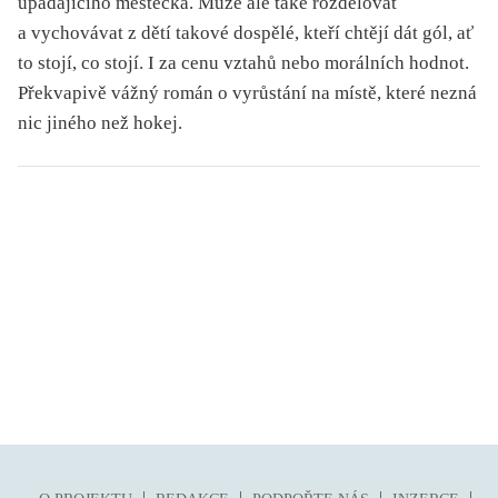
upadajícího městečka. Může ale také rozdělovat
a vychovávat z dětí takové dospělé, kteří chtějí dát gól, ať
to stojí, co stojí. I za cenu vztahů nebo morálních hodnot.
Překvapivě vážný román o vyrůstání na místě, které nezná
nic jiného než hokej.