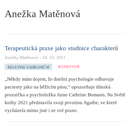
KRITIKA PŘEKLADU
Anežka Matěnová
UKÁZKA
SLOUPEK
ILIGLOSA
Terapeutická praxe jako studnice charakterů
Anežka Matěnová
–
24. 10. 2021
ROZHOVOR
BELETRIE ZAHRANIČNÍ
„Někdy mám dojem, že dnešní psychologie odbavuje
pacienty jako na běžícím pásu,“ upozorňuje dánská
prozaička a psycholožka Anne Cathrine Bomann. Na Světě
knihy 2021 představila svoji prvotinu Agathe, ve které
vycházela mimo jiné i ze své praxe.