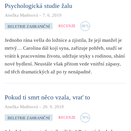
Psychologická studie žalu
Anežka Matěnová
–
7. 6. 2019
RECENZE
60
%
BELETRIE ZAHRANIČNÍ
Jednoho rána vešla do ložnice a zjistila, že její manžel je
mrtvý… Carolina dál kojí syna, zařizuje pohřeb, snaží se
vrátit k pracovnímu životu, udržuje styky s rodinou, shání
nové bydlení. Neustále však přitom vede vnitřní zápasy,
od těch dramatických až po ty nenápadné.
Pokud ti smrt něco vzala, vrať to
Anežka Matěnová
–
20. 9. 2018
RECENZE
70
%
BELETRIE ZAHRANIČNÍ