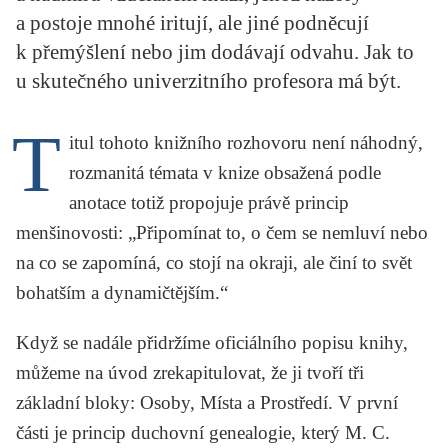
KRITIKA PŘEKLADU
a postoje mnohé iritují, ale jiné podněcují
k přemýšlení nebo jim dodávají odvahu. Jak to
UKÁZKA
u skutečného univerzitního profesora má být.
SLOUPEK
T
itul tohoto knižního rozhovoru není náhodný,
ILIGLOSA
rozmanitá témata v knize obsažená podle
anotace totiž propojuje právě princip
menšinovosti: „Připomínat to, o čem se nemluví nebo
na co se zapomíná, co stojí na okraji, ale činí to svět
bohatším a dynamičtějším.“
Když se nadále přidržíme oficiálního popisu knihy,
můžeme na úvod zrekapitulovat, že ji tvoří tři
základní bloky: Osoby, Místa a Prostředí. V první
části je princip duchovní genealogie, který M. C.