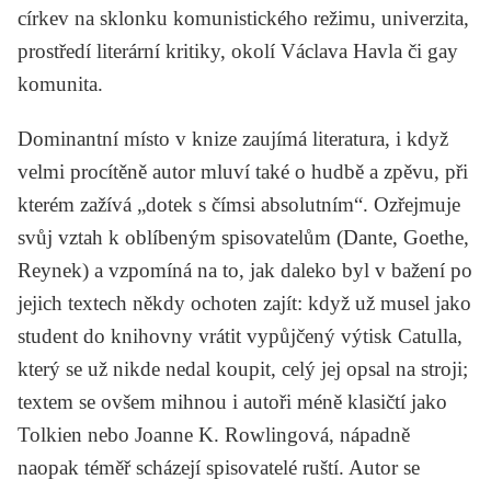
církev na sklonku komunistického režimu, univerzita,
prostředí literární kritiky, okolí
Václava Havla
či gay
komunita.
Dominantní místo v knize zaujímá literatura, i když
velmi procítěně autor mluví také o hudbě a zpěvu, při
kterém zažívá „dotek s čímsi absolutním“. Ozřejmuje
svůj vztah k oblíbeným spisovatelům (
Dante, Goethe,
Reynek
) a vzpomíná na to, jak daleko byl v bažení po
jejich textech někdy ochoten zajít: když už musel jako
student do knihovny vrátit vypůjčený výtisk Catulla,
který se už nikde nedal koupit, celý jej opsal na stroji;
textem se ovšem mihnou i autoři méně klasičtí jako
Tolkien
nebo
Joanne K. Rowlingová
, nápadně
naopak téměř scházejí spisovatelé ruští. Autor se