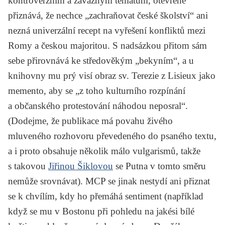
kontroverzním a závažným tématům, otevřeně
přiznává, že nechce „zachraňovat české školství“ ani
nezná univerzální recept na vyřešení konfliktů mezi
Romy a českou majoritou. S nadsázkou přitom sám
sebe přirovnává ke středověkým „bekyním“, a u
knihovny mu prý visí obraz sv. Terezie z Lisieux jako
memento, aby se „z toho kulturního rozpínání
a občanského protestování náhodou neposral“.
(Dodejme, že publikace má povahu živého
mluveného rozhovoru převedeného do psaného textu,
a i proto obsahuje několik málo vulgarismů, takže
s takovou
Jiřinou Šiklovou
se Putna v tomto směru
nemůže srovnávat). MCP se jinak nestydí ani přiznat
se k chvílím, kdy ho přemáhá sentiment (například
když se mu v Bostonu při pohledu na jakési bílé