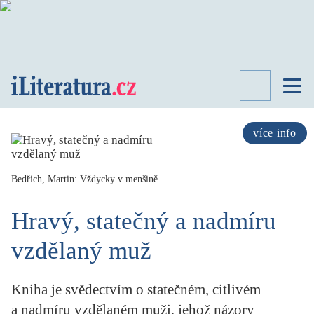
TÉMATA
RECENZE
více info
ROZHOVOR
SPISOVATELÉ
Bedřich, Martin: Vždycky v menšině
AKTUALITA
KNIHY
Hravý, statečný a nadmíru
PŘEHLED
LITERATURY
vzdělaný muž
STUDIE
KATEGORIE
Kniha je svědectvím o statečném, citlivém
PORTRÉT
a nadmíru vzdělaném muži, jehož názory