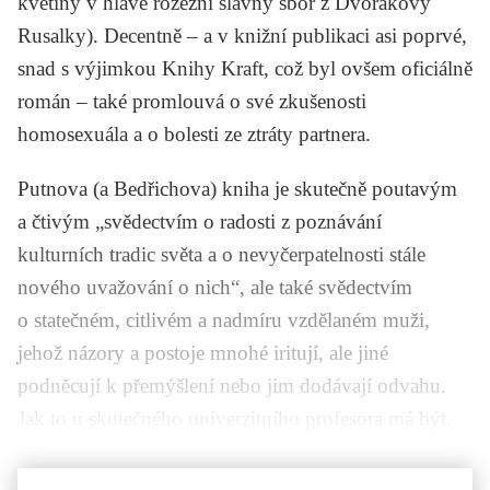
květiny v hlavě rozezní slavný sbor z Dvořákovy
Rusalky). Decentně – a v knižní publikaci asi poprvé,
snad s výjimkou
Knihy Kraft
, což byl ovšem oficiálně
román – také promlouvá o své zkušenosti
homosexuála a o bolesti ze ztráty partnera.
Putnova (a
Bedřichova
) kniha je skutečně poutavým
a čtivým „svědectvím o radosti z poznávání
kulturních tradic světa a o nevyčerpatelnosti stále
nového uvažování o nich“, ale také svědectvím
o statečném, citlivém a nadmíru vzdělaném muži,
jehož názory a postoje mnohé iritují, ale jiné
podněcují k přemýšlení nebo jim dodávají odvahu.
Jak to u skutečného univerzitního profesora má být.