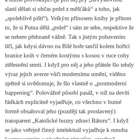
slastí dělati si občas prdel z měšťáků“ a toho, jak
„spolehlivě piští“). Velkým přínosem knihy je přitom
to, že si Putna dělá „prdel“ i sám ze sebe, respektive že
se nebere přehnaně vážně. Tak s jistým pobavením
líčí, jak kdysi dávno na Bílé hoře tančil kolem hořící
hranice knih v černém kostýmu s kosou v ruce coby
ztělesnění smrti. I když pro něj a jeho přátele šlo tehdy
výraz jejich averze vůči modernímu umění, viděno
zpětně si uvědomuje, že šlo vlastně o „postmoderní
happening“. Polovážně působí pasáž, v níž na devíti
řádkách explicitně vyjadřuje, co všechno v hutné
formě obsahoval jeho (později tak proslavený)
transparent „Katolické buzny zdraví Bátoru“. I když
se jako veřejně činný intelektuál vyjadřuje k mnoha