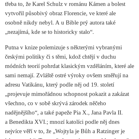
třeba to, že
Karel Schulz
v románu
Kámen a bolest
vytvořil působivý obraz Florencie, ve které ale
osobně nikdy nebyl. A u Bible prý autora také
„nezajímá, kde se to historicky stalo“.
Putna v knize polemizuje s některými vybranými
českými politiky či s těmi, kdož chtějí v duchu
módních teorií pohrdat klasickým vzděláním, které ale
sami nemají. Zvláště ostré výroky ovšem směřují na
adresu Vatikánu, který podle něj od 19. století
„projevuje mimořádnou schopnost pokazit a zakázat
všechno, co v sobě skrývá zárodek něčeho
nadějnějšího“, a také papeže Pia X., Jana Pavla II.
a Benedikta XVI.; mnozí katolíci podle něj dnes
nejvíce věří v to, že „Wojtyla je Bůh a Ratzinger je