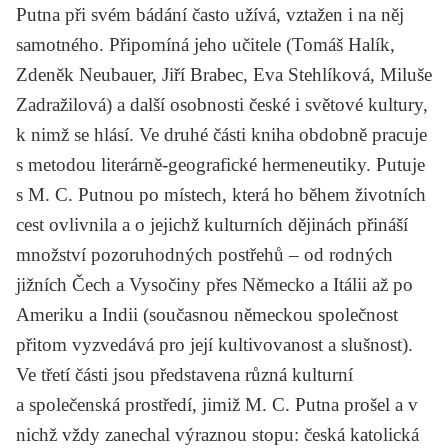
Putna při svém bádání často užívá, vztažen i na něj
samotného. Připomíná jeho učitele (
Tomáš Halík,
Zdeněk Neubauer, Jiří Brabec, Eva Stehlíková, Miluše
Zadražilová
) a další osobnosti české i světové kultury,
k nimž se hlásí. Ve druhé části kniha obdobně pracuje
s metodou literárně-geografické hermeneutiky. Putuje
s M. C. Putnou po místech, která ho během životních
cest ovlivnila a o jejichž kulturních dějinách přináší
množství pozoruhodných postřehů – od rodných
jižních Čech a Vysočiny přes Německo a Itálii až po
Ameriku a Indii (současnou německou společnost
přitom vyzvedává pro její kultivovanost a slušnost).
Ve třetí části jsou představena různá kulturní
a společenská prostředí, jimiž M. C. Putna prošel a v
nichž vždy zanechal výraznou stopu: česká katolická