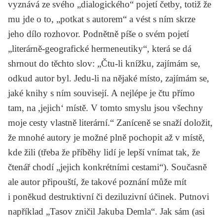
vyznává ze svého „dialogického“ pojetí četby, totiž že
mu jde o to, „potkat s autorem“ a vést s ním skrze
jeho dílo rozhovor. Podnětně píše o svém pojetí
„literárně-geografické hermeneutiky“, která se dá
shrnout do těchto slov: „Čtu-li knížku, zajímám se,
odkud autor byl. Jedu-li na nějaké místo, zajímám se,
jaké knihy s ním souvisejí. A nejlépe je čtu přímo
tam, na ,jejich‘ místě. V tomto smyslu jsou všechny
moje cesty vlastně literární.“ Zaníceně se snaží doložit,
že mnohé autory je možné plně pochopit až v místě,
kde žili (třeba že příběhy lidí je lepší vnímat tak, že
čtenář chodí „jejich konkrétními cestami“). Současně
ale autor připouští, že takové poznání může mít
i poněkud destruktivní či deziluzivní účinek. Putnovi
například „Tasov zničil
Jakuba Demla
“. Jak sám (asi