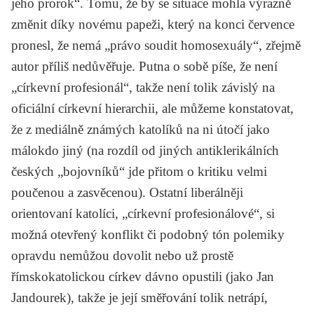
jeho prorok“. Tomu, že by se situace mohla výrazně
změnit díky novému papeži, který na konci července
pronesl, že nemá „právo soudit homosexuály“, zřejmě
autor příliš nedůvěřuje. Putna o sobě píše, že není
„církevní profesionál“, takže není tolik závislý na
oficiální církevní hierarchii, ale můžeme konstatovat,
že z mediálně známých katolíků na ni útočí jako
málokdo jiný (na rozdíl od jiných antiklerikálních
českých „bojovníků“ jde přitom o kritiku velmi
poučenou a zasvěcenou). Ostatní liberálněji
orientovaní katolíci, „církevní profesionálové“, si
možná otevřený konflikt či podobný tón polemiky
opravdu nemůžou dovolit nebo už prostě
římskokatolickou církev dávno opustili (jako
Jan
Jandourek
), takže je její směřování tolik netrápí,