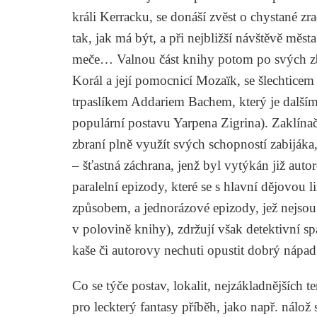
králi Kerracku, se donáší zvěst o chystané zrad
tak, jak má být, a při nejbližší návštěvě města
meče… Valnou část knihy potom po svých zbr
Korál a její pomocnicí Mozaïk, se šlechtice
trpaslíkem Addariem Bachem, který je dalším 
populární postavu Yarpena Zigrina). Zaklína
zbraní plně využít svých schopností zabijáka,
– šťastná záchrana, jenž byl vytýkán již autor
paralelní epizody, které se s hlavní dějovou
způsobem, a jednorázové epizody, jež nejsou 
v polovině knihy), zdržují však detektivní 
kaše či autorovy nechuti opustit dobrý nápad
Co se týče postav, lokalit, nejzákladnějších
pro leckterý fantasy příběh, jako např. nálo