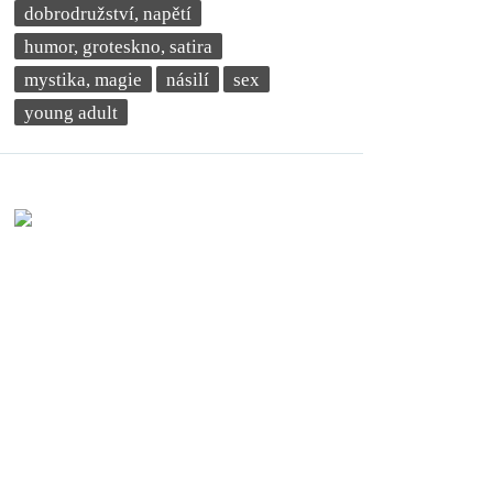
dobrodružství, napětí
humor, groteskno, satira
mystika, magie
násilí
sex
young adult