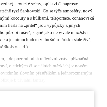
yzdné), erotické scény, opilství či naprosto
tečně ryzí Sapkowski. Co se týče atmosféry, nový
nými kocoury a s hůlkami, teleportace, conanovská
ím hesla na „přítel“ jsou výpůjčky z jiných
ho působí rušivě, stejně jako nebývalé množství
 která je mimochodem v dnešním Polsku stále živá,
é školství atd.).
m, kde pozoruhodná reflexivní vrstva příznačná
dství, o etických či sociálních otázkách) v novém
 povrchním slovním přestřelkám a jednorozměrným
ižuje k triviální fantasy.