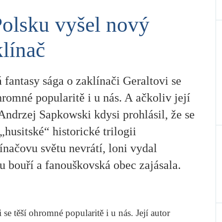
olsku vyšel nový
línač
 fantasy sága o zaklínači Geraltovi se
hromné popularitě i u nás. A ačkoliv její
Andrzej Sapkowski kdysi prohlásil, že se
„husitské“ historické trilogii
ínačovu světu nevrátí, loni vydal
u bouří a fanouškovská obec zajásala.
 se těší ohromné popularitě i u nás. Její autor