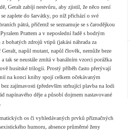
ě, Geralt zabíjí nestvůru, aby zjistil, že něco není
 se zaplete do šarvátky, po níž přichází o své
aních pátrá, přičemž se seznamuje se s čarodějkou
m Pyralem Prattem a v neposlední řadě s bodrým
z bohatých zdrojů vtipů (jakási náhrada za
č Geralt, napůl mutant, napůl člověk, nemůže beze
 a tak se neustále zmítá v banálním vzorci porážka
ově husitské trilogii. Prostý příběh často přerývají
 linií na konci knihy spojí celkem očekávaným
bez zajímavosti (především strhující plavba na lodi
spád napínavého děje a působí dojmem nastavované
.
 tematických os či vyhledávaných prvků příznačných
ž sexistického humoru, absence průměrné ženy