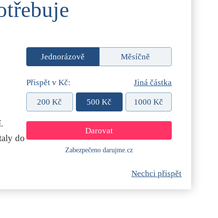
otřebuje
Jednorázově
Měsíčně
Přispět v Kč:
Jiná částka
200 Kč
500 Kč
1000 Kč
.
aly do
Zabezpečeno darujme.cz
Nechci přispět