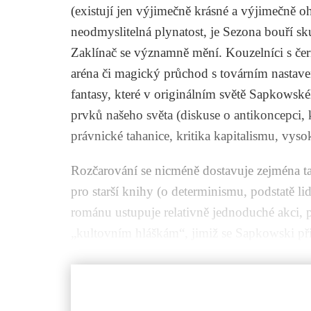
(existují jen výjimečně krásné a výjimečně oh
neodmyslitelná plynatost, je
Sezona bouří
sku
Zaklínač se významně mění. Kouzelníci s čer
aréna či magický průchod s továrním nastaven
fantasy, které v originálním světě Sapkowské
prvků našeho světa (diskuse o antikoncepci,
právnické tahanice, kritika kapitalismu, vysok
Rozčarování se nicméně dostavuje zejména ta
pro starší knihy (o determinismu, podstatě li
románu ustupuje relativně jednoduché akci,
„kultovním hláškám“, jimiž se Sapkowski přibl