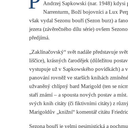
P
Andrzej Sapkowski
(nar. 1948) kdysi p
Narrenturm
,
Boží bojovníci
a
Lux Per
však vydal
Sezonu bouří
(
Sezon burz
) a fan
jezera
(závěrečného dílu série) ovšem
Sezon
předjímá.
„Zaklínačovský“ svět nadále představuje svět
liščice), krásných čarodějek (důležitou posta
vystupuje už v Sapkowského povídkách) a vy
panování rovněž ve starších knihách zmíněné
užvaněný chlípný bard Marigold (ten se nicmé
staří známí – a spousta nových postav a míst
svých knih citáty (či fiktivními citáty) z růz
Marigoldův „knižní“ komentář citátu
Friedri
Sezona bouří
je velmi pesimistická a pochmurn