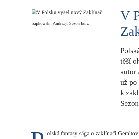
V P
Sapkowski, Andrzej: Sezon burz
Zak
Polská
těší o
autor 
už po 
k zakl
Sezon
olská fantasy sága o zaklínači Geraltovi