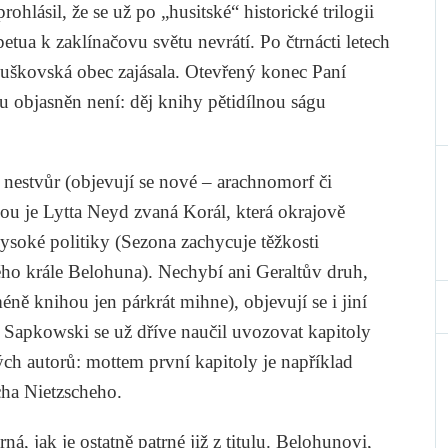
rohlásil, že se už po „husitské“ historické trilogii
petua
k zaklínačovu světu nevrátí. Po čtrnácti letech
ouškovská obec zajásala. Otevřený konec
Paní
ou
objasněn není: děj knihy pětidílnou ságu
 nestvůr (objevují se nové – arachnomorf či
vou je Lytta Neyd zvaná Korál, která okrajově
soké politiky (
Sezona
zachycuje těžkosti
ho krále Belohuna). Nechybí ani Geraltův druh,
ně knihou jen párkrát mihne), objevují se i jiní
. Sapkowski se už dříve naučil uvozovat kapitoly
ných autorů: mottem první kapitoly je například
cha Nietzscheho
.
á, jak je ostatně patrné již z titulu. Belohunovi,