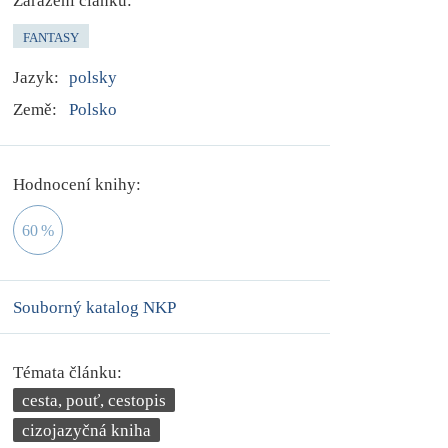
Zařazení článku:
FANTASY
Jazyk:
polsky
Země:
Polsko
Hodnocení knihy:
60
%
Souborný katalog NKP
Témata článku:
cesta, pouť, cestopis
cizojazyčná kniha