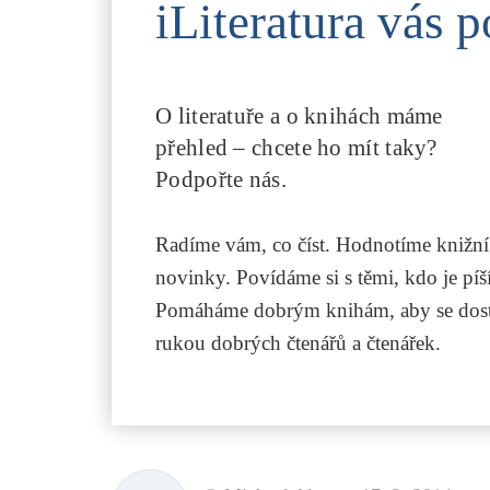
iLiteratura vás p
O literatuře a o knihách máme
přehled – chcete ho mít taky?
Podpořte nás.
Radíme vám, co číst. Hodnotíme knižní
novinky. Povídáme si s těmi, kdo je píší
Pomáháme dobrým knihám, aby se dost
rukou dobrých čtenářů a čtenářek.