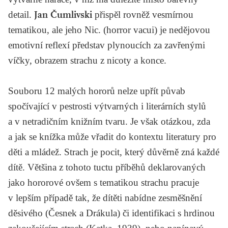
detail.
Jan Čumlivski
přispěl rovněž vesmírnou
tematikou, ale jeho
Nic
.
(horror vacui)
je nedějovou
emotivní reflexí představ plynoucích za zavřenými
víčky, obrazem strachu z nicoty a konce.
Souboru
12 malých hororů
nelze upřít půvab
spočívající v pestrosti výtvarných i literárních stylů
a v netradičním knižním tvaru. Je však otázkou, zda
a jak se knížka může vřadit do kontextu literatury pro
děti a mládež. Strach je pocit, který důvěrně zná každé
dítě. Většina z tohoto tuctu příběhů deklarovaných
jako hororové ovšem s tematikou strachu pracuje
v lepším případě tak, že dítěti nabídne zesměšnění
děsivého (
Česnek a Drákula
) či identifikaci s hrdinou