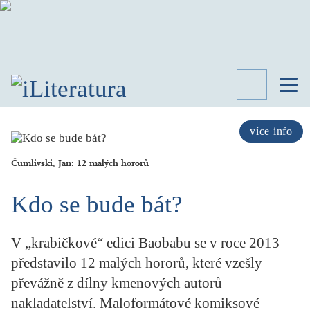
TÉMATA
RECENZE
více info
ROZHOVOR
SPISOVATELÉ
Čumlivski, Jan: 12 malých hororů
AKTUALITA
Kdo se bude bát?
KNIHY
PŘEHLED
LITERATURY
V „krabičkové“ edici Baobabu se v roce 2013
STUDIE
představilo 12 malých hororů, které vzešly
KATEGORIE
převážně z dílny kmenových autorů
PORTRÉT
nakladatelství. Maloformátové komiksové