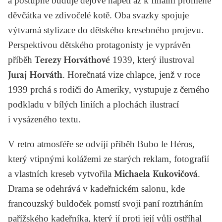
a postupně buduje dějové napětí až k finální proměně
děvčátka ve zdivočelé kotě. Oba svazky spojuje
výtvarná stylizace do dětského kresebného projevu.
Perspektivou dětského protagonisty je vyprávěn
příběh
Terezy Horváthové
1939
, který ilustroval
Juraj Horváth
. Horečnatá vize chlapce, jenž v roce
1939 prchá s rodiči do Ameriky, vystupuje z černého
podkladu v bílých liniích a plochách ilustrací
i vysázeného textu.
V retro atmosféře se odvíjí příběh
Bubo le Héros
,
který vtipnými kolážemi ze starých reklam, fotografií
a vlastních kreseb vytvořila
Michaela Kukovičová
.
Drama se odehrává v kadeřnickém salonu, kde
francouzský buldoček pomstí svoji paní roztrháním
pařížského kadeřníka, který jí proti její vůli ostříhal