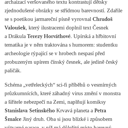
archaizací veršovaného textu kontrastují dětsky
zjednodušené obrázky se střídmou barevností. Zdařile
se s poetikou jarmareční písně vyrovnal
Chrudoš
Valoušek
, který ilustracemi doplnil text
Česnek
a Drákula
Terezy Horváthové
. Upírská a hřbitovní
tematika je v něm traktována s humorem: studentku
archeologie rýpající se v hrobech nespasí před
probuzeným upírem čínský česnek, ale jedině český
paličák.
Schéma „vetřeleckých“ sci-fi příběhů o vesmírných
průzkumnících, které záhadný virus změní v monstra
a šiřitele nebezpečí na Zemi, naplňují komiksy
Stanislava Setinského
Krvavá planeta
a
Petra
Šmalce
Jiný druh
. Oba si jsou blízké i způsobem
výtvarné narace, v níž má důležité místo barevný