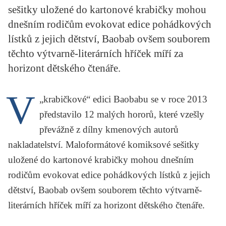
sešitky uložené do kartonové krabičky mohou
KRITIKA PŘEKLADU
dnešním rodičům evokovat edice pohádkových
UKÁZKA
lístků z jejich dětství, Baobab ovšem souborem
těchto výtvarně-literárních hříček míří za
SLOUPEK
horizont dětského čtenáře.
ILIGLOSA
V
„krabičkové“ edici Baobabu se v roce 2013
představilo
12 malých hororů
, které vzešly
převážně z dílny kmenových autorů
nakladatelství. Maloformátové komiksové sešitky
uložené do kartonové krabičky mohou dnešním
rodičům evokovat edice pohádkových lístků z jejich
dětství, Baobab ovšem souborem těchto výtvarně-
literárních hříček míří za horizont dětského čtenáře.