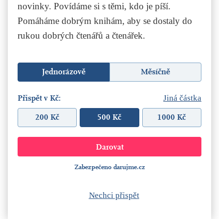
novinky. Povídáme si s těmi, kdo je píší.
Pomáháme dobrým knihám, aby se dostaly do
rukou dobrých čtenářů a čtenářek.
Jednorázově
Měsíčně
Přispět v Kč:
Jiná částka
200 Kč
500 Kč
1000 Kč
Zabezpečeno darujme.cz
Nechci přispět