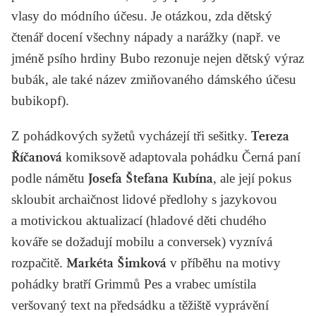
vlasy do módního účesu. Je otázkou, zda dětský
čtenář docení všechny nápady a narážky (např. ve
jméně psího hrdiny Bubo rezonuje nejen dětský výraz
bubák, ale také název zmiňovaného dámského účesu
bubikopf).
Z pohádkových syžetů vycházejí tři sešitky.
Tereza
Říčanová
komiksově adaptovala pohádku
Černá paní
podle námětu
Josefa Štefana Kubína
, ale její pokus
skloubit archaičnost lidové předlohy s jazykovou
a motivickou aktualizací (hladové děti chudého
kováře se dožadují mobilu a conversek) vyznívá
rozpačitě.
Markéta Šimková
v příběhu na motivy
pohádky bratří Grimmů
Pes a vrabec
umístila
veršovaný text na předsádku a těžiště vyprávění