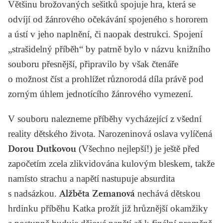
Většinu brožovaných sešitků spojuje hra, která se
odvíjí od žánrového očekávání spojeného s hororem
a ústí v jeho naplnění, či naopak destrukci. Spojení
„strašidelný příběh“ by patrně bylo v názvu knižního
souboru přesnější, připravilo by však čtenáře
o možnost číst a prohlížet různorodá díla právě pod
zorným úhlem jednotícího žánrového vymezení.
V souboru nalezneme příběhy vycházející z všední
reality dětského života. Narozeninová oslava vylíčená
Dorou Dutkovou
(
Všechno nejlepší
!) je ještě před
započetím zcela zlikvidována kulovým bleskem, takže
namísto strachu a napětí nastupuje absurdita
s nadsázkou.
Alžběta Zemanová
nechává dětskou
hrdinku příběhu
Katka
prožít již hrůznější okamžiky