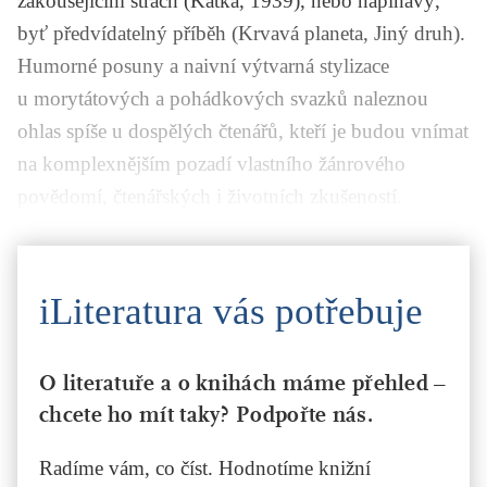
zakoušejícím strach (
Katka
,
1939
), nebo napínavý,
byť předvídatelný příběh (
Krvavá planeta
,
Jiný druh
).
Humorné posuny a naivní výtvarná stylizace
u morytátových a pohádkových svazků naleznou
ohlas spíše u dospělých čtenářů, kteří je budou vnímat
na komplexnějším pozadí vlastního žánrového
povědomí, čtenářských i životních zkušeností.
iLiteratura vás potřebuje
O literatuře a o knihách máme přehled –
chcete ho mít taky? Podpořte nás.
Radíme vám, co číst. Hodnotíme knižní