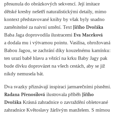
přesunula do obrázkových sekvencí. Její imitace
dětské kresby nešetří naturalistickými detaily, mimo
kontext představované knihy by však byly snadno
zaměnitelné za naivní umění. Text
Jiřího Dvořáka
Baba Jaga
doprovodila ilustracemi
Eva Maceková
a dodala mu i výtvarnou pointu. Vasilisa, ohrožovaná
Babou Jagou, se zachrání díky kouzelnému kamínku:
ten urazí babě hlavu a vězící na krku Baby Jagy pak
bude dívku doprovázet na všech cestách, aby se již
nikdy nemusela bát.
Dva svazky přiznávají inspiraci jarmarečními písněmi.
Radana Přenosilová
ilustrovala příběh
Jiřího
Dvořáka
Krásná zahradnice
o zavraždění obletované
zahradnice Květoslavy žárlivým manželem. S mírnou