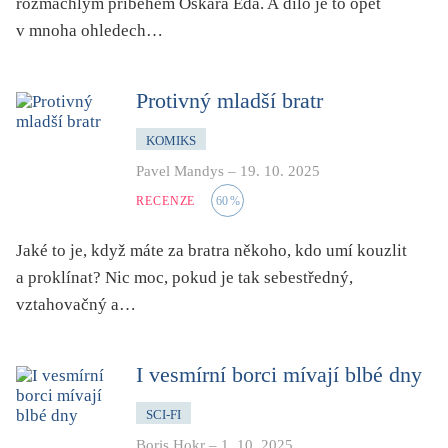
rozmáchlým příběhem Oskara Eda. A dílo je to opět
v mnoha ohledech…
Protivný mladší bratr
KOMIKS
Pavel Mandys
–
19. 10. 2025
RECENZE
60
%
Jaké to je, když máte za bratra někoho, kdo umí kouzlit
a proklínat? Nic moc, pokud je tak sebestředný,
vztahovačný a…
I vesmírní borci mívají blbé dny
SCI-FI
Boris Hokr
–
1. 10. 2025