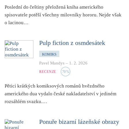
Poslední do češtiny přeložená kniha amerického
spisovatele potěší všechny milovníky hororu. Nejde však
o lacinou…
Pulp fiction z osmdesátek
KOMIKS
Pavel Mandys
–
1. 2. 2026
RECENZE
70
%
Pětici krátkých komiksových románů hvězdného
amerického dua vydalo české nakladatelství v jediném
rozsáhlém svazku.…
Ponuře bizarní lázeňské obrazy