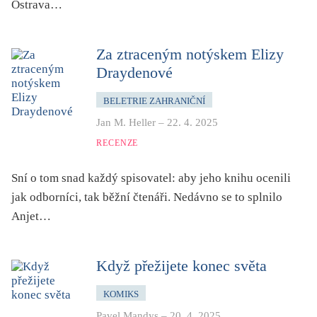
Ostrava…
Za ztraceným notýskem Elizy
Draydenové
BELETRIE ZAHRANIČNÍ
Jan M. Heller
–
22. 4. 2025
RECENZE
Sní o tom snad každý spisovatel: aby jeho knihu ocenili
jak odborníci, tak běžní čtenáři. Nedávno se to splnilo
Anjet…
Když přežijete konec světa
KOMIKS
Pavel Mandys
–
20. 4. 2025