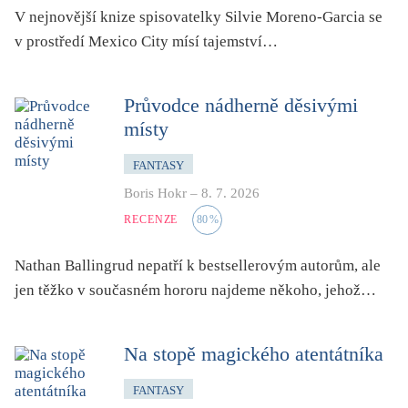
folklor
V nejnovější knize spisovatelky Silvie Moreno-Garcia se
horor, thriller
v prostředí Mexico City mísí tajemství…
hra
hudba
Průvodce nádherně děsivými
místy
humor, groteskno, satira
chudoba, sociální vyloučení
FANTASY
identita
Boris Hokr
–
8. 7. 2026
kolonialismus, imperialismus
RECENZE
80
%
legenda, mýtus, pověst
Nathan Ballingrud nepatří k bestsellerovým autorům, ale
literární cena
jen těžko v současném hororu najdeme někoho, jehož…
literární kánon (do r. 1890)
mangy
Na stopě magického atentátníka
město
moderní klasika (do 60. let)
FANTASY