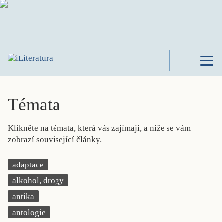
TÉMATA
RECENZE
Témata
ROZHOVOR
SPISOVATELÉ
Klikněte na témata, která vás zajímají, a níže se vám
AKTUALITA
zobrazí související články.
KNIHY
PŘEHLED
adaptace
LITERATURY
alkohol, drogy
STUDIE
KATEGORIE
antika
PORTRÉT
antologie