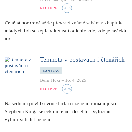
RECENZE
70
%
Ceněná hororová série převrací známé schéma: skupinka
mladých lidí se sejde v luxusní odlehlé vile, kde je nečeká
nic…
Temnota v postavách i čtenářích
FANTASY
Boris Hokr
–
16. 4. 2025
RECENZE
70
%
Na sedmou povídkovou sbírku rozeného romanopisce
Stephena Kinga se čekalo téměř deset let. Vyloženě
výborných děl během…