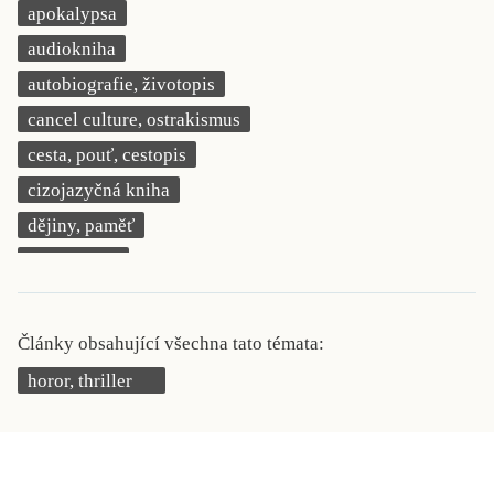
apokalypsa
KRITIKA PŘEKLADU
audiokniha
UKÁZKA
autobiografie, životopis
cancel culture, ostrakismus
SLOUPEK
cesta, pouť, cestopis
ILIGLOSA
cizojazyčná kniha
dějiny, paměť
demokracie
deník, korespondence, svědectví
detektivní motiv
Články obsahující všechna tato témata:
děti 0 až 3 roky
horor, thriller
děti 3 až 6 let
děti 6 až 9 let
dětská naučná