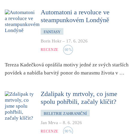
pro 9 až 12 let
Automatoni a revoluce ve
příroda, krajina, venkov
steampunkovém Londýně
psychika, psychologie
publicistika, média
FANTASY
Boris Hokr
–
17. 6. 2026
queer
RECENZE
60
%
rasismus
reportáž
Tereza Kadečková oprášila motivy jedné ze svých starších
rozhovor
povídek a nabídla barvitý ponor do marasmu života v …
sex
smrt
Zdalipak ty mrtvoly, co jsme
sociální sítě, virtuální realita
spolu pohřbili, začaly klíčit?
společnost
BELETRIE ZAHRANIČNÍ
sport
Jan Mrva
–
8. 6. 2026
středověk
RECENZE
90
%