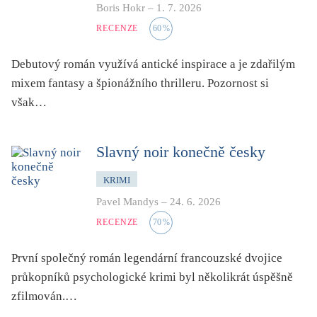
mystika, magie
Boris Hokr
–
1. 7. 2026
RECENZE
60
%
náboženství, víra
nacismus
Debutový román využívá antické inspirace a je zdařilým
násilí
mixem fantasy a špionážního thrilleru. Pozornost si
nemoc, zdraví, životní styl
však…
nové technologie, AI
o překladu
Slavný noir konečně česky
obrázková
KRIMI
od 15 let
Pavel Mandys
–
24. 6. 2026
parodie
RECENZE
70
%
poezie
První společný román legendární francouzské dvojice
pohádka
průkopníků psychologické krimi byl několikrát úspěšně
povídka
zfilmován.…
pro 13 až 15 let