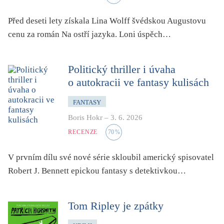
světový bestseller
Před deseti lety získala Lina Wolff švédskou Augustovu
špionážní
cenu za román
Na ostří jazyka
. Loni úspěch…
tělo
totalitní režim
Politický thriller i úvaha
trauma
o autokracii ve fantasy kulisách
umění, design, architektura
upír, démon, vlkodlak
FANTASY
utopie
Boris Hokr
–
3. 6. 2026
RECENZE
70
%
válka
věda
V prvním dílu své nové série skloubil americký spisovatel
vesmír
Robert J. Bennett epickou fantasy s detektivkou…
vzdělávání
vztahy
Tom Ripley je zpátky
young adult