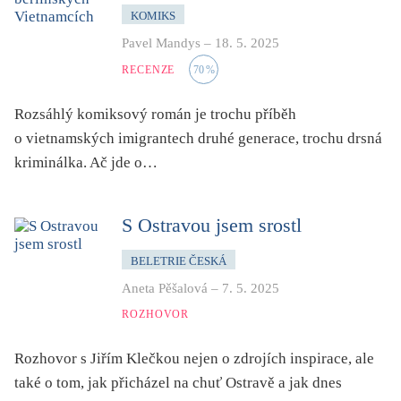
KOMIKS
Pavel Mandys
–
18. 5. 2025
RECENZE
70
%
Rozsáhlý komiksový román je trochu příběh
o vietnamských imigrantech druhé generace, trochu drsná
kriminálka. Ač jde o…
S Ostravou jsem srostl
BELETRIE ČESKÁ
Aneta Pěšalová
–
7. 5. 2025
ROZHOVOR
Rozhovor s Jiřím Klečkou nejen o zdrojích inspirace, ale
také o tom, jak přicházel na chuť Ostravě a jak dnes