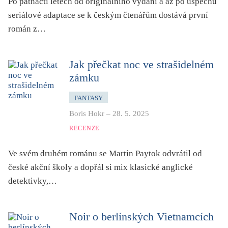
Po patnácti letech od originálního vydání a až po úspěchu
seriálové adaptace se k českým čtenářům dostává první
román z…
Jak přečkat noc ve strašidelném
zámku
FANTASY
Boris Hokr
–
28. 5. 2025
RECENZE
Ve svém druhém románu se Martin Paytok odvrátil od
české akční školy a dopřál si mix klasické anglické
detektivky,…
Noir o berlínských Vietnamcích