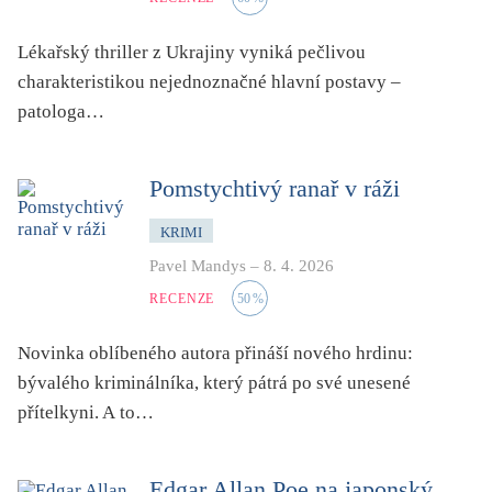
Lékařský thriller z Ukrajiny vyniká pečlivou
charakteristikou nejednoznačné hlavní postavy –
patologa…
Pomstychtivý ranař v ráži
KRIMI
Pavel Mandys
–
8. 4. 2026
RECENZE
50
%
Novinka oblíbeného autora přináší nového hrdinu:
bývalého kriminálníka, který pátrá po své unesené
přítelkyni. A to…
Edgar Allan Poe na japonský