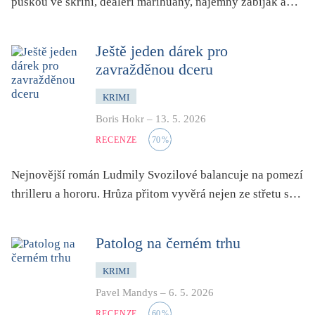
puškou ve skříni, dealeři marihuany, nájemný zabiják a…
Ještě jeden dárek pro
zavražděnou dceru
KRIMI
Boris Hokr
–
13. 5. 2026
RECENZE
70
%
Nejnovější román Ludmily Svozilové balancuje na pomezí
thrilleru a hororu. Hrůza přitom vyvěrá nejen ze střetu s…
Patolog na černém trhu
KRIMI
Pavel Mandys
–
6. 5. 2026
RECENZE
60
%