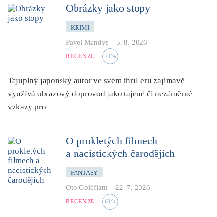
dětství
Obrázky jako stopy
dezinformace, extremismus
KRIMI
divadlo
Pavel Mandys
–
5. 8. 2026
dobrodružství, napětí
RECENZE
70
%
ekologie, klimatická změna
Tajuplný japonský autor ve svém thrilleru zajímavě
ekonomika, politika, právo
využívá obrazový doprovod jako tajené či nezáměrné
encyklopedie, slovník
vzkazy pro…
erotica
esej
O prokletých filmech
exil, migrace
a nacistických čarodějích
experiment
FANTASY
feminismus
Oto Goldflam
–
22. 7. 2026
film
RECENZE
60
%
filozofie