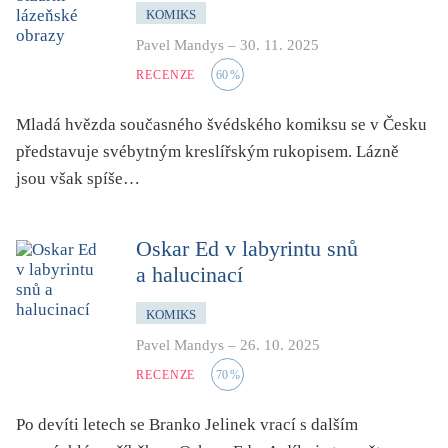
KOMIKS
Pavel Mandys
–
30. 11. 2025
RECENZE
60
%
Mladá hvězda současného švédského komiksu se v Česku
představuje svébytným kreslířským rukopisem. Lázně
jsou však spíše…
Oskar Ed v labyrintu snů
a halucinací
KOMIKS
Pavel Mandys
–
26. 10. 2025
RECENZE
70
%
Po devíti letech se Branko Jelinek vrací s dalším