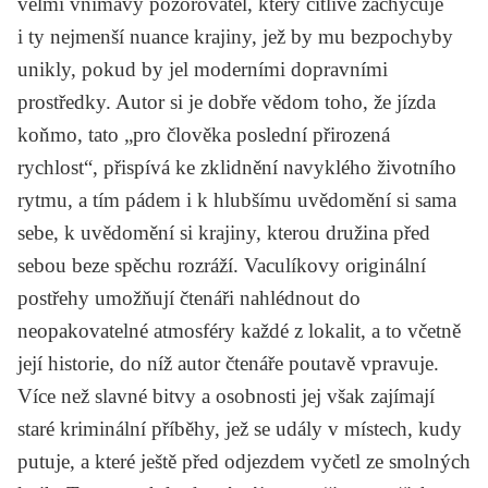
velmi vnímavý pozorovatel, který citlivě zachycuje
i ty nejmenší nuance krajiny, jež by mu bezpochyby
unikly, pokud by jel moderními dopravními
prostředky. Autor si je dobře vědom toho, že jízda
koňmo, tato „pro člověka poslední přirozená
rychlost“, přispívá ke zklidnění navyklého životního
rytmu, a tím pádem i k hlubšímu uvědomění si sama
sebe, k uvědomění si krajiny, kterou družina před
sebou beze spěchu rozráží. Vaculíkovy originální
postřehy umožňují čtenáři nahlédnout do
neopakovatelné atmosféry každé z lokalit, a to včetně
její historie, do níž autor čtenáře poutavě vpravuje.
Více než slavné bitvy a osobnosti jej však zajímají
staré kriminální příběhy, jež se udály v místech, kudy
putuje, a které ještě před odjezdem vyčetl ze smolných