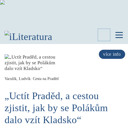
TÉMATA
RECENZE
více info
ROZHOVOR
SPISOVATELÉ
Vaculík, Ludvík: Cesta na Praděd
AKTUALITA
KNIHY
„Uctít Praděd, a cestou
PŘEHLED
LITERATURY
zjistit, jak by se Polákům
STUDIE
KATEGORIE
dalo vzít Kladsko“
PORTRÉT