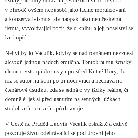
všudypřítomný důraz na pevné ukotvení člověka
v přírodě ovšem nepůsobí jako laciné moralizování
a konzervativismus, ale naopak jako neotřesitelná
jistota, vyvolávající pocit, že o knihu a její poselství se
lze i opřít.
Nebyl by to Vaculík, kdyby se nad románem nevznesl
alespoň jednou nádech erotična. Tentokrát mu ženský
element vstoupí do cesty uprostřed Kutné Hory, do
níž se autor na koni po tři noci vrací a nechává na
čtenářově úsudku, zda se jedná o vyjížďky reálné, či
domnělé, jež si před usnutím na senných lůžkách
stodol večer co večer představuje.
V
Cestě na Praděd
Ludvík Vaculík ostražitě a citlivě
pozoruje život odehrávající se pod úrovní jeho