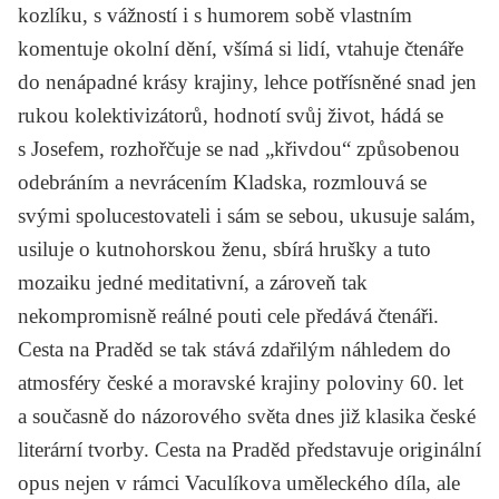
kozlíku, s vážností i s humorem sobě vlastním
komentuje okolní dění, všímá si lidí, vtahuje čtenáře
do nenápadné krásy krajiny, lehce potřísněné snad jen
rukou kolektivizátorů, hodnotí svůj život, hádá se
s Josefem, rozhořčuje se nad „křivdou“ způsobenou
odebráním a nevrácením Kladska, rozmlouvá se
svými spolucestovateli i sám se sebou, ukusuje salám,
usiluje o kutnohorskou ženu, sbírá hrušky a tuto
mozaiku jedné meditativní, a zároveň tak
nekompromisně reálné pouti cele předává čtenáři.
Cesta na Praděd
se tak stává zdařilým náhledem do
atmosféry české a moravské krajiny poloviny 60. let
a současně do názorového světa dnes již klasika české
literární tvorby.
Cesta na Praděd
představuje originální
opus nejen v rámci Vaculíkova uměleckého díla, ale