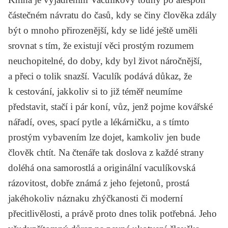
částečném návratu do časů, kdy se činy člověka zdály
být o mnoho přirozenější, kdy se lidé ještě uměli
srovnat s tím, že existují věci prostým rozumem
neuchopitelné, do doby, kdy byl život náročnější,
a přeci o tolik snazší. Vaculík podává důkaz, že
k cestování, jakkoliv si to již téměř neumíme
představit, stačí i pár koní, vůz, jenž pojme kovářské
nářadí, oves, spací pytle a lékárničku, a s tímto
prostým vybavením lze dojet, kamkoliv jen bude
člověk chtít. Na čtenáře tak doslova z každé strany
doléhá ona samorostlá a originální vaculíkovská
rázovitost, dobře známá z jeho fejetonů, prostá
jakéhokoliv náznaku zhýčkanosti či moderní
přecitlivělosti, a právě proto dnes tolik potřebná. Jeho