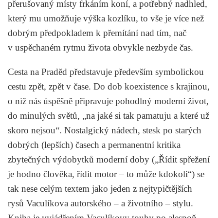
přerušovaný místy frkáním koní, a potřebný nadhled,
který mu umožňuje výška kozlíku, to vše je více než
dobrým předpokladem k přemítání nad tím, nač
v uspěchaném rytmu života obvykle nezbyde čas.
Cesta na Praděd
představuje především symbolickou
cestu zpět, zpět v čase. Do dob koexistence s krajinou,
o niž nás úspěšně připravuje pohodlný moderní život,
do minulých světů, „na jaké si tak pamatuju a které už
skoro nejsou“. Nostalgický nádech, stesk po starých
dobrých (lepších) časech a permanentní kritika
zbytečných výdobytků moderní doby („Řídit spřežení
je hodno člověka, řídit motor – to může kdokoli“) se
tak nese celým textem jako jeden z nejtypičtějších
rysů Vaculíkova autorského – a životního – stylu.
Kniha je vyjádřením Vaculíkovy touhy po alespoň