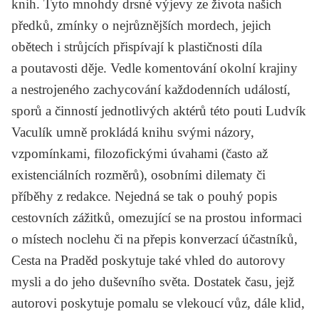
knih. Tyto mnohdy drsné výjevy ze života našich
předků, zmínky o nejrůznějších mordech, jejich
obětech i strůjcích přispívají k plastičnosti díla
a poutavosti děje. Vedle komentování okolní krajiny
a nestrojeného zachycování každodenních událostí,
sporů a činností jednotlivých aktérů této pouti Ludvík
Vaculík umně prokládá knihu svými názory,
vzpomínkami, filozofickými úvahami (často až
existenciálních rozměrů), osobními dilematy či
příběhy z redakce. Nejedná se tak o pouhý popis
cestovních zážitků, omezující se na prostou informaci
o místech noclehu či na přepis konverzací účastníků,
Cesta na Praděd
poskytuje také vhled do autorovy
mysli a do jeho duševního světa. Dostatek času, jejž
autorovi poskytuje pomalu se vlekoucí vůz, dále klid,