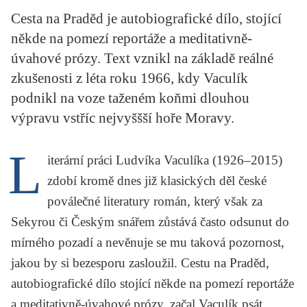
KRITIKA PŘEKLADU
Cesta na Praděd je autobiografické dílo, stojící
někde na pomezí reportáže a meditativně-
UKÁZKA
úvahové prózy. Text vznikl na základě reálné
SLOUPEK
zkušenosti z léta roku 1966, kdy Vaculík
podnikl na voze taženém koňmi dlouhou
ILIGLOSA
výpravu vstříc nejvyššší hoře Moravy.
L
iterární práci Ludvíka Vaculíka (1926–2015)
zdobí kromě dnes již klasických děl české
poválečné literatury román, který však za
Sekyrou
či
Českým snářem
zůstává často odsunut do
mírného pozadí a nevěnuje se mu taková pozornost,
jakou by si bezesporu zasloužil.
Cestu na Praděd
,
autobiografické dílo stojící někde na pomezí reportáže
a meditativně-úvahové prózy, začal Vaculík psát