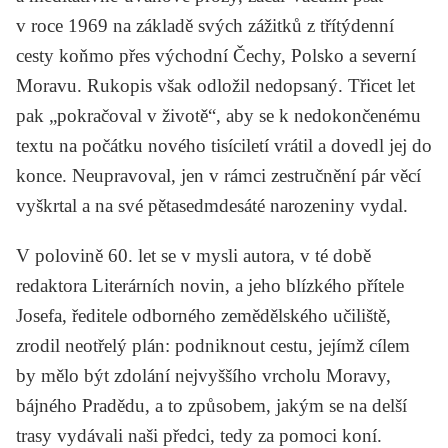
v roce 1969 na základě svých zážitků z třítýdenní
cesty koňmo přes východní Čechy, Polsko a severní
Moravu. Rukopis však odložil nedopsaný. Třicet let
pak „pokračoval v životě“, aby se k nedokončenému
textu na počátku nového tisíciletí vrátil a dovedl jej do
konce. Neupravoval, jen v rámci zestručnění pár věcí
vyškrtal a na své pětasedmdesáté narozeniny vydal.
V polovině 60. let se v mysli autora, v té době
redaktora
Literárních novin
, a jeho blízkého přítele
Josefa, ředitele odborného zemědělského učiliště,
zrodil neotřelý plán: podniknout cestu, jejímž cílem
by mělo být zdolání nejvyššího vrcholu Moravy,
bájného Pradědu, a to způsobem, jakým se na delší
trasy vydávali naši předci, tedy za pomoci koní.