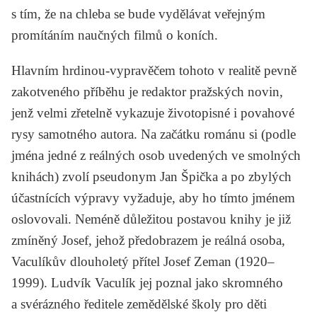
s tím, že na chleba se bude vydělávat veřejným
promítáním naučných filmů o koních.
Hlavním hrdinou-vypravěčem tohoto v realitě pevně
zakotveného příběhu je redaktor pražských novin,
jenž velmi zřetelně vykazuje životopisné i povahové
rysy samotného autora. Na začátku románu si (podle
jména jedné z reálných osob uvedených ve smolných
knihách) zvolí pseudonym Jan Špička a po zbylých
účastnících výpravy vyžaduje, aby ho tímto jménem
oslovovali. Neméně důležitou postavou knihy je již
zmíněný Josef, jehož předobrazem je reálná osoba,
Vaculíkův dlouholetý přítel Josef Zeman (1920–
1999). Ludvík Vaculík jej poznal jako skromného
a svérázného ředitele zemědělské školy pro děti