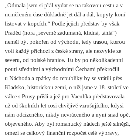
„Odmala jsem si přál vydat se na takovou cestu a v
neměřeném čase důkladně jet dál a dál, kopyty koní
listovat v kopcích.“ Podle jejich představ by však
Praděd (hora „severně zadumaná, klidná, táhlá“)
neměl být pokořen od východu, tedy trasou, kterou
volí každý příchozí z české strany, ale nezvykle ze
severu, od polské hranice. Tu by po několikadenní
pouti středními a východními Čechami překročili
u Náchoda a zpátky do republiky by se vrátili přes
Kladsko, historickou zemi, o niž jsme v 18. století ve
válce s Prusy přišli a jež pro Vaculíka představovala
už od školních let cosi chvějivě vzrušujícího, kdysi
nám odcizeného, nikdy nevráceného a nyní snad opět
objeveného. Aby byl romantický nádech ještě silnější,
omezí se celkový finanční rozpočet celé výpravy,