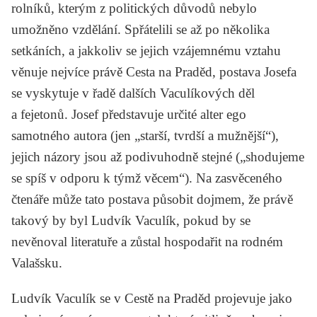
rolníků, kterým z politických důvodů nebylo
umožněno vzdělání. Spřátelili se až po několika
setkáních, a jakkoliv se jejich vzájemnému vztahu
věnuje nejvíce právě
Cesta na Praděd
, postava Josefa
se vyskytuje v řadě dalších Vaculíkových děl
a fejetonů. Josef představuje určité alter ego
samotného autora (jen „starší, tvrdší a mužnější“),
jejich názory jsou až podivuhodně stejné („shodujeme
se spíš v odporu k týmž věcem“). Na zasvěceného
čtenáře může tato postava působit dojmem, že právě
takový by byl Ludvík Vaculík, pokud by se
nevěnoval literatuře a zůstal hospodařit na rodném
Valašsku.
Ludvík Vaculík se v
Cestě na Praděd
projevuje jako