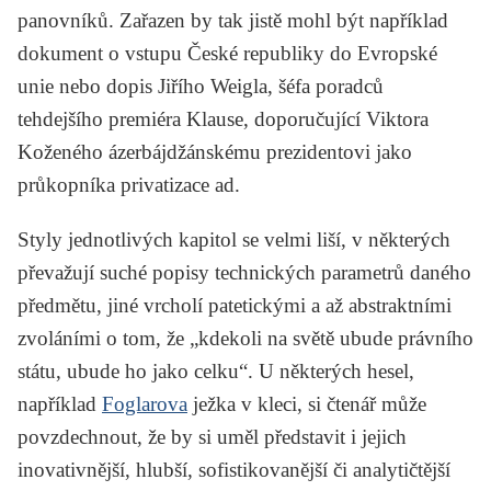
panovníků. Zařazen by tak jistě mohl být například
dokument o vstupu České republiky do Evropské
unie nebo dopis Jiřího Weigla, šéfa poradců
tehdejšího premiéra Klause, doporučující Viktora
Koženého ázerbájdžánskému prezidentovi jako
průkopníka privatizace ad.
Styly jednotlivých kapitol se velmi liší, v některých
převažují suché popisy technických parametrů daného
předmětu, jiné vrcholí patetickými a až abstraktními
zvoláními o tom, že „kdekoli na světě ubude právního
státu, ubude ho jako celku“. U některých hesel,
například
Foglarova
ježka v kleci, si čtenář může
povzdechnout, že by si uměl představit i jejich
inovativnější, hlubší, sofistikovanější či analytičtější