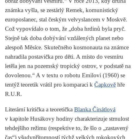
obraz dobývání vesmíru.“ V roce 2013, kdy druhá
známka vyšla, se zestárlý Remek, komunistický
europoslanec, stal českým velvyslancem v Moskvě.
Což vypovídalo o tom, že „doba hrdinů byla pryč.
Stejně tak doba dobývání vzdálených planet nebo
alespoň Měsíce. Skutečného kosmonauta na známce
nahradila postavička pro děti. A místo do vesmíru
letěla jen na pozemský tropický ostrov, v podstatě na
dovolenou.“ A v textu o robotu Emilovi (1960) se
tentýž teoretik vrátil pro komparaci k
Čapkově
hře
R.U.R.
Literární kritička a teoretička
Blanka Činátlová
v kapitole
Husákovy hodiny
charakterizuje strnulost
tehdejšího režimu (respektive to, že šlo o „zastavený
čas“) všudypřítomností týchž velkých rokokových