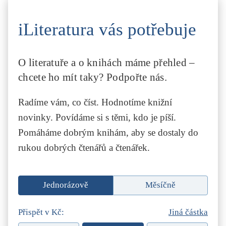
iLiteratura vás potřebuje
O literatuře a o knihách máme přehled –
chcete ho mít taky? Podpořte nás.
Radíme vám, co číst. Hodnotíme knižní
novinky. Povídáme si s těmi, kdo je píší.
Pomáháme dobrým knihám, aby se dostaly do
rukou dobrých čtenářů a čtenářek.
Jednorázově
Měsíčně
Přispět v Kč:
Jiná částka