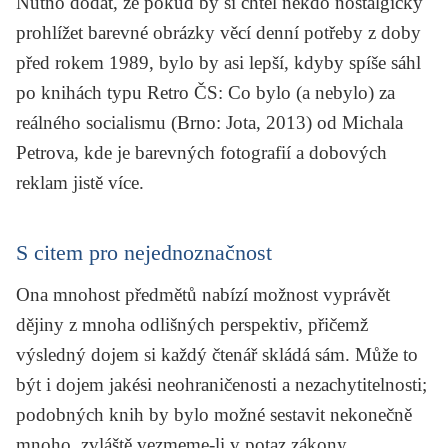
Nutno dodat, že pokud by si chtěl někdo nostalgicky
prohlížet barevné obrázky věcí denní potřeby z doby
před rokem 1989, bylo by asi lepší, kdyby spíše sáhl
po knihách typu
Retro ČS: Co bylo (a nebylo) za
reálného socialismu
(Brno: Jota, 2013) od
Michala
Petrova
, kde je barevných fotografií a dobových
reklam jistě více.
S citem pro nejednoznačnost
Ona mnohost předmětů nabízí možnost vyprávět
dějiny z mnoha odlišných perspektiv, přičemž
výsledný dojem si každý čtenář skládá sám. Může to
být i dojem jakési neohraničenosti a nezachytitelnosti;
podobných knih by bylo možné sestavit nekonečně
mnoho, zvláště vezmeme-li v potaz zákony