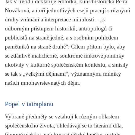
Jak v úvodu deklaruje editorka, kunsthistorička
Petra
Nováková
, autoři jednotlivých esejů pracují s různými
druhy vnímání a interpretace minulosti – „s
odborným přístupem historiků, antropologů či
publicistů na straně jedné, a s osobním pohledem
pamětníků na straně druhé“. Cílem přitom bylo, aby
se zdánlivě malicherné, soukromé mikrovzpomínky
ukotvily v kulturně společenském kontextu, a smísily
se tak s „velkými dějinami“, významnými milníky
našich mnohavrstevnatých dějin.
Popel v tatraplanu
Vybrané předměty se vztahují k různým oblastem
společenského života; ohledávají se tu literární díla,
filmové plakáty, nafukovací dětské hračky, pistole,