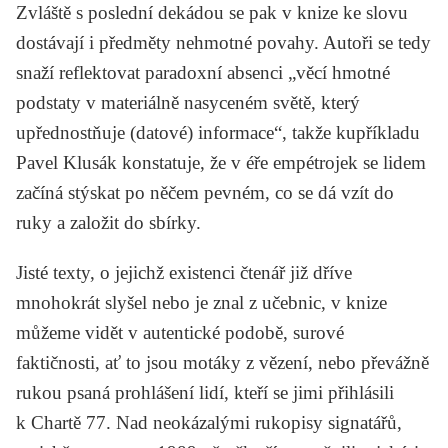
Zvláště s poslední dekádou se pak v knize ke slovu
dostávají i předměty nehmotné povahy. Autoři se tedy
snaží reflektovat paradoxní absenci „věcí hmotné
podstaty v materiálně nasyceném světě, který
upřednostňuje (datové) informace“, takže kupříkladu
Pavel Klusák
konstatuje, že v éře empétrojek se lidem
začíná stýskat po něčem pevném, co se dá vzít do
ruky a založit do sbírky.
Jisté texty, o jejichž existenci čtenář již dříve
mnohokrát slyšel nebo je znal z učebnic, v knize
můžeme vidět v autentické podobě, surové
faktičnosti, ať to jsou motáky z vězení, nebo převážně
rukou psaná prohlášení lidí, kteří se jimi přihlásili
k Chartě 77. Nad neokázalými rukopisy signatářů,