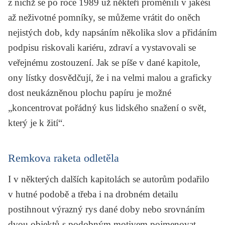
z nichž se po roce 1989 už někteří proměnili v jakési
až neživotné pomníky, se můžeme vrátit do oněch
nejistých dob, kdy napsáním několika slov a přidáním
podpisu riskovali kariéru, zdraví a vystavovali se
veřejnému zostouzení. Jak se píše v dané kapitole,
ony lístky dosvědčují, že i na velmi malou a graficky
dost neukázněnou plochu papíru je možné
„koncentrovat pořádný kus lidského snažení o svět,
který je k žití“.
Remkova raketa odletěla
I v některých dalších kapitolách se autorům podařilo
v hutné podobě a třeba i na drobném detailu
postihnout výrazný rys dané doby nebo srovnáním
dvou objektů s podobným motivem pojmenovat