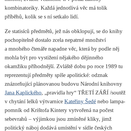
kombinatoriky. Každá jednotlivá věc má tolik
příběhů, kolik se s ní setkalo lidí.
Ze statisíců předmětů, jež nás obklopují, se do knihy
pochopitelně dostalo zcela nepatrné množství
a mnohého čtenáře napadne věc, která by podle něj
mohla být pro vystižení nějakého dějinného
okamžiku příhodnější. Zvláště dobu po roce 1989 tu
reprezentují předměty spíše apolitické: odznak
znázorňující plánovanou budovu Národní knihovny
Jana Kaplického
, „pravidla hry“
TŘETÍ ZÁŘÍ /soutěž
v chytání lelků
výtvarnice
Kateřiny Šedé
nebo lampa-
pomník od Krištofa Kintery vytvořená na počest
sebevrahů – výjimkou jsou zmíněné kliky, jimž
politický náboj dodává umístění v sídle českých