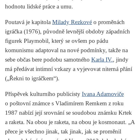
hodnotu lidské práce a umu.
Poutavá je kapitola
Milady Rezkové
o proměnách
igráčka (1976), původně levnější obdoby západních
figurek Playmobil, který se ovšem po pádu
komunismu adaptoval na nové podmínky, takže na
sebe občas bere podobu samotného
Karla IV.
, jindy
má předávat intimní vzkazy a vyjevovat niterná přání
(„Řekni to igráčkem“).
Příspěvek kulturního publicisty
Ivana Adamoviče
o poštovní známce s Vladimírem Remkem z roku
1987 nabízí její srovnání se soudobou známku Krtek
a raketa. Na obou je raketa, na obou je kosmonaut. „A
přece je všechno jinak, tak jinak, jak se proměnil