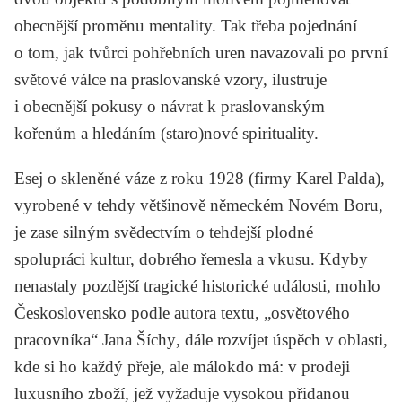
obecnější proměnu mentality. Tak třeba pojednání
o tom, jak tvůrci pohřebních uren navazovali po první
světové válce na praslovanské vzory, ilustruje
i obecnější pokusy o návrat k praslovanským
kořenům a hledáním (staro)nové spirituality.
Esej o skleněné váze z roku 1928 (firmy Karel Palda),
vyrobené v tehdy většinově německém Novém Boru,
je zase silným svědectvím o tehdejší plodné
spolupráci kultur, dobrého řemesla a vkusu. Kdyby
nenastaly pozdější tragické historické události, mohlo
Československo podle autora textu, „osvětového
pracovníka“
Jana Šíchy
, dále rozvíjet úspěch v oblasti,
kde si ho každý přeje, ale málokdo má: v prodeji
luxusního zboží, jež vyžaduje vysokou přidanou