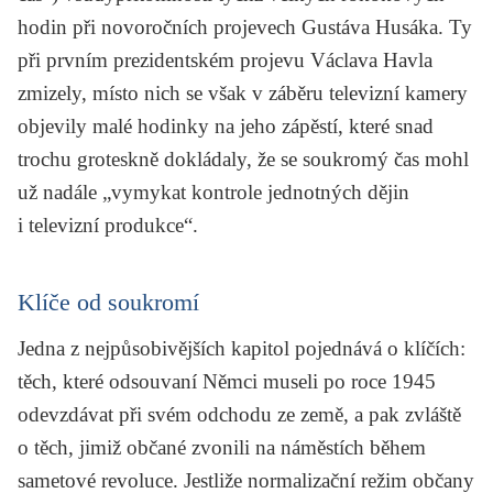
hodin při novoročních projevech Gustáva Husáka. Ty
při prvním prezidentském projevu Václava Havla
zmizely, místo nich se však v záběru televizní kamery
objevily malé hodinky na jeho zápěstí, které snad
trochu groteskně dokládaly, že se soukromý čas mohl
už nadále „vymykat kontrole jednotných dějin
i televizní produkce“.
Klíče od soukromí
Jedna z nejpůsobivějších kapitol pojednává o klíčích:
těch, které odsouvaní Němci museli po roce 1945
odevzdávat při svém odchodu ze země, a pak zvláště
o těch, jimiž občané zvonili na náměstích během
sametové revoluce. Jestliže normalizační režim občany