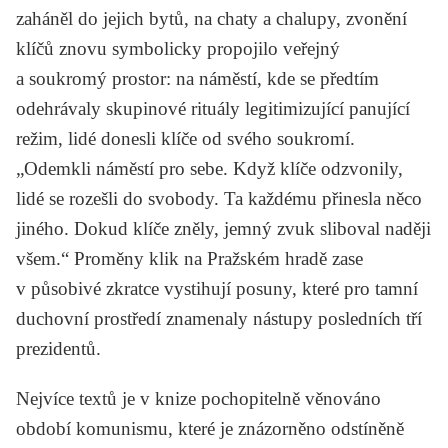
zaháněl do jejich bytů, na chaty a chalupy, zvonění
klíčů znovu symbolicky propojilo veřejný
a soukromý prostor: na náměstí, kde se předtím
odehrávaly skupinové rituály legitimizující panující
režim, lidé donesli klíče od svého soukromí.
„Odemkli náměstí pro sebe. Když klíče odzvonily,
lidé se rozešli do svobody. Ta každému přinesla něco
jiného. Dokud klíče zněly, jemný zvuk sliboval naději
všem.“ Proměny klik na Pražském hradě zase
v působivé zkratce vystihují posuny, které pro tamní
duchovní prostředí znamenaly nástupy posledních tří
prezidentů.
Nejvíce textů je v knize pochopitelně věnováno
období komunismu, které je znázorněno odstíněně