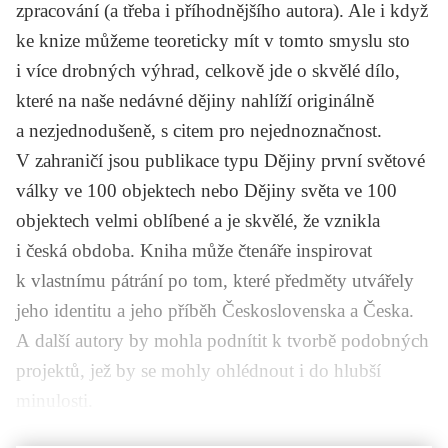
zpracování (a třeba i příhodnějšího autora). Ale i když
ke knize můžeme teoreticky mít v tomto smyslu sto
i více drobných výhrad, celkově jde o skvělé dílo,
které na naše nedávné dějiny nahlíží originálně
a nezjednodušeně, s citem pro nejednoznačnost.
V zahraničí jsou publikace typu
Dějiny první světové
války ve 100 objektech
nebo
Dějiny světa ve 100
objektech
velmi oblíbené a je skvělé, že vznikla
i česká obdoba. Kniha může čtenáře inspirovat
k vlastnímu pátrání po tom, které předměty utvářely
jeho identitu a jeho příběh Československa a Česka.
A další autory by mohla podnítit k tvorbě podobných
projektů, jež by se mohly ohlédnout i do hlubší
minulosti.