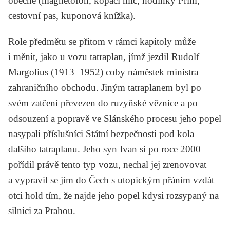
obecně (magnetofon, kopací míč, hodinky Prim,
cestovní pas, kuponová knížka).
Role předmětu se přitom v rámci kapitoly může
i měnit, jako u vozu tatraplan, jímž jezdil Rudolf
Margolius (1913–1952) coby náměstek ministra
zahraničního obchodu. Jiným tatraplanem byl po
svém zatčení převezen do ruzyňské věznice a po
odsouzení a popravě ve Slánského procesu jeho popel
nasypali příslušníci Státní bezpečnosti pod kola
dalšího tatraplanu. Jeho syn Ivan si po roce 2000
pořídil právě tento typ vozu, nechal jej zrenovovat
a vypravil se jím do Čech s utopickým přáním vzdát
otci hold tím, že najde jeho popel kdysi rozsypaný na
silnici za Prahou.