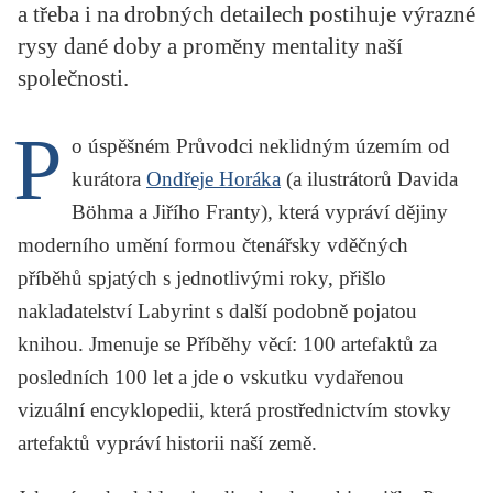
a třeba i na drobných detailech postihuje výrazné
KRITIKA PŘEKLADU
rysy dané doby a proměny mentality naší
UKÁZKA
společnosti.
SLOUPEK
P
o úspěšném
Průvodci neklidným územím
od
ILIGLOSA
kurátora
Ondřeje Horáka
(a ilustrátorů Davida
Böhma a Jiřího Franty), která vypráví dějiny
moderního umění formou čtenářsky vděčných
příběhů spjatých s jednotlivými roky, přišlo
nakladatelství Labyrint s další podobně pojatou
knihou. Jmenuje se
Příběhy věcí: 100 artefaktů za
posledních 100 let
a jde o vskutku vydařenou
vizuální encyklopedii, která prostřednictvím stovky
artefaktů vypráví historii naší země.