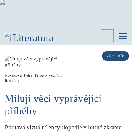
TÉMATA
RECENZE
více info
ROZHOVOR
SPISOVATELÉ
Nováková, Petra: Příběhy věcí (in
Respekt)
AKTUALITA
KNIHY
Miluji věci vyprávějící
PŘEHLED
LITERATURY
příběhy
STUDIE
KATEGORIE
PORTRÉT
Poutavá vizuální encyklopedie v hutné zkratce