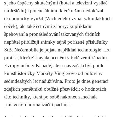
s jeho úspěchy skutečnými (hotel a televizní vysílač
na Ještědu) i potenciálními, které režim nedokázal
ekonomicky využít (Wichterleho vynález kontaktních
čoček), ale také četnými zápory: kupříkladu
špehování a pronásledování takzvaných třídních
nepřátel přibližují snímky tajně pořízené příslušníky
StB. Nečernobíle je pojata například technologie „art
protis“, která získávala ocenění v řadě zemí západní
Evropy nebo v Kanadě, ale u nás začala být podle
kunsthistoričky
Markéty Vinglerové
od poloviny
sedmdesátých let nadužívána. Proto je dnes generaci
zdejších pamětníků obtížné přesvědčit o hodnotách
této techniky, která po sobě nakonec zanechala
„unavenou normalizační pachuť“.