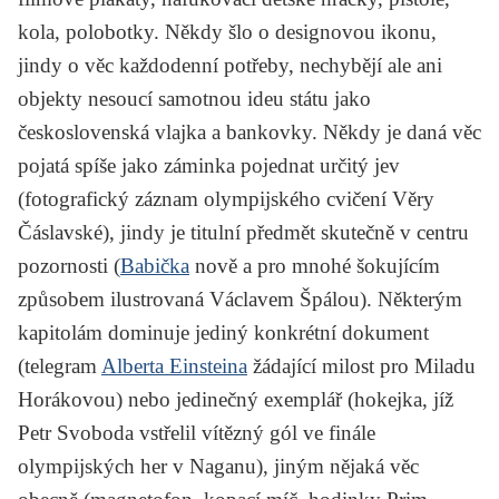
kola, polobotky. Někdy šlo o designovou ikonu,
jindy o věc každodenní potřeby, nechybějí ale ani
objekty nesoucí samotnou ideu státu jako
československá vlajka a bankovky. Někdy je daná věc
pojatá spíše jako záminka pojednat určitý jev
(fotografický záznam olympijského cvičení Věry
Čáslavské), jindy je titulní předmět skutečně v centru
pozornosti (
Babička
nově a pro mnohé šokujícím
způsobem ilustrovaná Václavem Špálou). Některým
kapitolám dominuje jediný konkrétní dokument
(telegram
Alberta Einsteina
žádající milost pro Miladu
Horákovou) nebo jedinečný exemplář (hokejka, jíž
Petr Svoboda vstřelil vítězný gól ve finále
olympijských her v Naganu), jiným nějaká věc