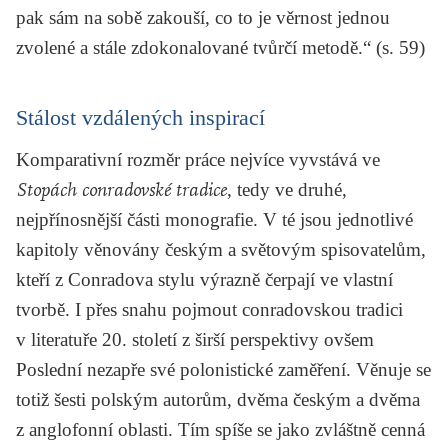
pak sám na sobě zakouší, co to je věrnost jednou
zvolené a stále zdokonalované tvůrčí metodě.“ (s. 59)
Stálost vzdálených inspirací
Komparativní rozměr práce nejvíce vyvstává ve
Stopách conradovské tradice
, tedy ve druhé,
nejpřínosnější části monografie. V té jsou jednotlivé
kapitoly věnovány českým a světovým spisovatelům,
kteří z Conradova stylu výrazně čerpají ve vlastní
tvorbě. I přes snahu pojmout conradovskou tradici
v literatuře 20. století z širší perspektivy ovšem
Poslední nezapře své polonistické zaměření. Věnuje se
totiž šesti polským autorům, dvěma českým a dvěma
z anglofonní oblasti. Tím spíše se jako zvláštně cenná