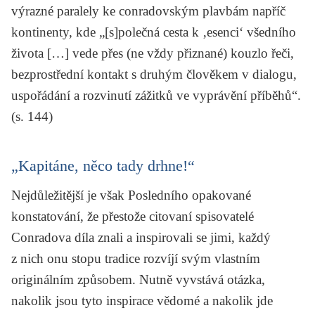
výrazné paralely ke conradovským plavbám napříč
kontinenty, kde „[s]polečná cesta k ‚esenci‘ všedního
života […] vede přes (ne vždy přiznané) kouzlo řeči,
bezprostřední kontakt s druhým člověkem v dialogu,
uspořádání a rozvinutí zážitků ve vyprávění příběhů“.
(s. 144)
„Kapitáne, něco tady drhne!“
Nejdůležitější je však Posledního opakované
konstatování, že přestože citovaní spisovatelé
Conradova díla znali a inspirovali se jimi, každý
z nich onu stopu tradice rozvíjí svým vlastním
originálním způsobem. Nutně vyvstává otázka,
nakolik jsou tyto inspirace vědomé a nakolik jde