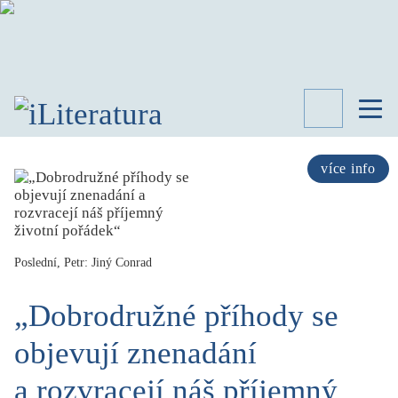
TÉMATA
RECENZE
více info
ROZHOVOR
SPISOVATELÉ
AKTUALITA
KNIHY
Poslední, Petr: Jiný Conrad
PŘEHLED
LITERATURY
„Dobrodružné příhody se
STUDIE
objevují znenadání
KATEGORIE
PORTRÉT
a rozvracejí náš příjemný