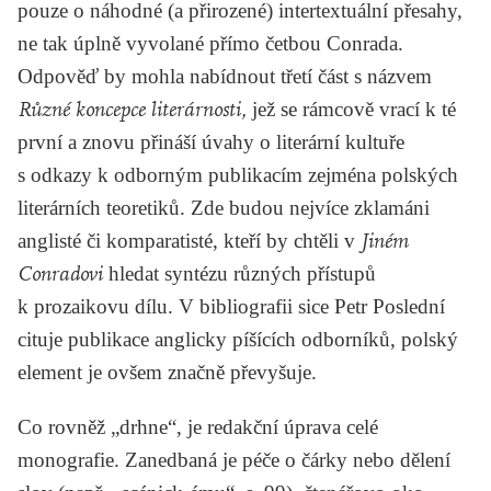
pouze o náhodné (a přirozené) intertextuální přesahy,
ne tak úplně vyvolané přímo četbou Conrada.
Odpověď by mohla nabídnout třetí část s názvem
Různé koncepce literárnosti,
jež se rámcově vrací k té
první a znovu přináší úvahy o literární kultuře
s odkazy k odborným publikacím zejména polských
literárních teoretiků. Zde budou nejvíce zklamáni
anglisté či komparatisté, kteří by chtěli v
Jiném
Conradovi
hledat syntézu různých přístupů
k prozaikovu dílu. V bibliografii sice Petr Poslední
cituje publikace anglicky píšících odborníků, polský
element je ovšem značně převyšuje.
Co rovněž „drhne“, je redakční úprava celé
monografie. Zanedbaná je péče o čárky nebo dělení