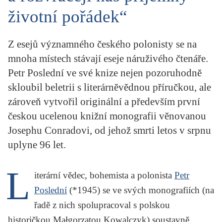
KRITIKA PŘEKLADU
životní pořádek“
UKÁZKA
Z esejů významného českého polonisty se na
SLOUPEK
mnoha místech stávají eseje náruživého čtenáře.
Petr Poslední ve své knize nejen pozoruhodně
ILIGLOSA
skloubil beletrii s literárněvědnou příručkou, ale
zároveň vytvořil originální a především první
českou ucelenou knižní monografii věnovanou
Josephu Conradovi, od jehož smrti letos v srpnu
uplyne 96 let.
L
iterární vědec, bohemista a polonista
Petr
Poslední
(*1945) se ve svých monografiích (na
řadě z nich spolupracoval s polskou
historičkou
Małgorzatou Kowalczyk
) soustavně