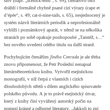
slov (např. „scénick-ému“, s. 99), čtenářovo oko
dráždí i formálně chybně psané cizí výrazy (cape et
d’épée“, s. 49; cat-ó-nine-tails, s. 65), nesjednocený je
systém názvů literárních periodik a neprofesionálně
vyhlíží i poznámkový aparát, v němž se na několika
stranách po sobě opakuje pouhopouhé „Tamtéž, s…“
bez nového uvedení celého titulu na další straně.
Pochybujícím čtenářům
Jiného Conrada
je ale třeba
znovu připomenout, že Petr Poslední nenapsal
literárněteoretickou knihu. Vytvořil esejistickou
monografii, v níž čerpá z vlastních i cizích
dlouhodobých střetů s dílem anglického spisovatele
polského původu. A je to právě esejistický útvar,
který z knihy činí vyvážený autorský počin na
pomezí krásné a odborné literatury. „Jakkoli to zní