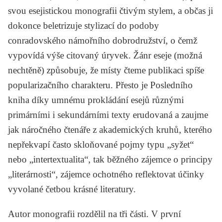
svou esejistickou monografii čtivým stylem, a občas ji
dokonce beletrizuje stylizací do podoby
conradovského námořního dobrodružství, o čemž
vypovídá výše citovaný úryvek. Žánr eseje (možná
nechtěně) způsobuje, že místy čteme publikaci spíše
popularizačního charakteru. Přesto je Posledního
kniha díky umnému prokládání esejů různými
primárními i sekundárními texty erudovaná a zaujme
jak náročného čtenáře z akademických kruhů, kterého
nepřekvapí často skloňované pojmy typu „syžet“
nebo „intertextualita“, tak běžného zájemce o principy
„literárnosti“, zájemce ochotného reflektovat účinky
vyvolané četbou krásné literatury.
Autor monografii rozdělil na tři části. V první