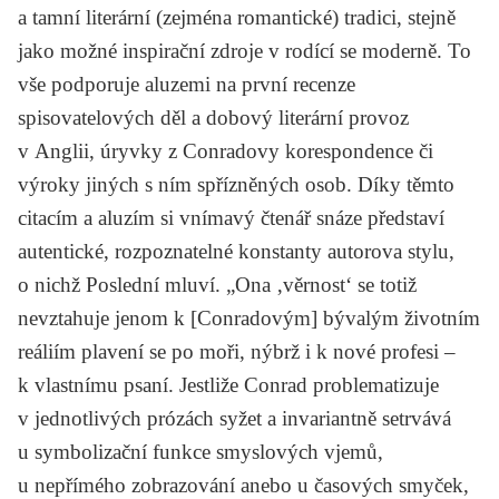
a tamní literární (zejména romantické) tradici, stejně
jako možné inspirační zdroje v rodící se moderně. To
vše podporuje aluzemi na první recenze
spisovatelových děl a dobový literární provoz
v Anglii, úryvky z Conradovy korespondence či
výroky jiných s ním spřízněných osob. Díky těmto
citacím a aluzím si vnímavý čtenář snáze představí
autentické, rozpoznatelné konstanty autorova stylu,
o nichž Poslední mluví. „Ona ‚věrnost‘ se totiž
nevztahuje jenom k [Conradovým] bývalým životním
reáliím plavení se po moři, nýbrž i k nové profesi –
k vlastnímu psaní. Jestliže Conrad problematizuje
v jednotlivých prózách syžet a invariantně setrvává
u symbolizační funkce smyslových vjemů,
u nepřímého zobrazování anebo u časových smyček,