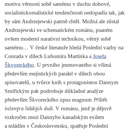
motivu věrnosti sobě samému v duchu dobové,
socialistickorealistické tendenčnosti nedopadla tak, jak
by sám Andrzejewski patrně chtěl. Možná ale zůstal
Andrzejewski ve schematickém románu, psaném
ovšem moderní narativní technikou, věrný sobě
samému… V české literatuře hledá Poslední vazby na
Conrada v dílech
Lubomíra Martínka
a
Josefa
Škvoreckého
. U prvního jmenovaného si všímá
především esejistických paralel v dílech obou
spisovatelů, u tvůrce knih s protagonistou Dannym
Smiřickým pak podrobuje důkladné analýze
především Škvoreckého opus magnum
Příběh
inženýra lidských duší.
V románu, jenž je dějově
rozkročen mezi Dannyho kanadským exilem
a mládím v Československu, spatřuje Poslední