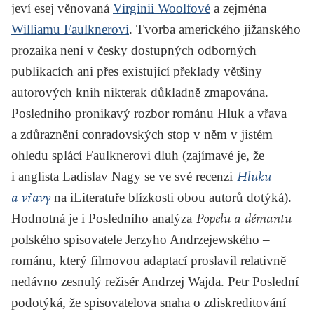
jeví esej věnovaná
Virginii Woolfové
a zejména
Williamu Faulknerovi
. Tvorba amerického jižanského
prozaika není v česky dostupných odborných
publikacích ani přes existující překlady většiny
autorových knih nikterak důkladně zmapována.
Posledního pronikavý rozbor románu Hluk a vřava
a zdůraznění conradovských stop v něm v jistém
ohledu splácí Faulknerovi dluh (zajímavé je, že
i anglista
Ladislav Nagy
se ve své recenzi
Hluku
a vřavy
na iLiteratuře blízkosti obou autorů dotýká).
Hodnotná je i Posledního analýza
Popelu a démantu
polského spisovatele
Jerzyho Andrzejewského
–
románu, který filmovou adaptací proslavil relativně
nedávno zesnulý režisér Andrzej Wajda. Petr Poslední
podotýká, že spisovatelova snaha o zdiskreditování