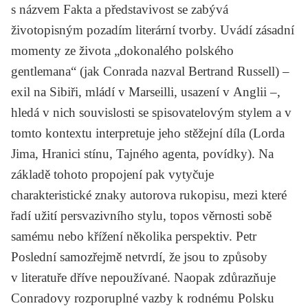
s názvem Fakta a představivost se zabývá
životopisným pozadím literární tvorby. Uvádí zásadní
momenty ze života „dokonalého polského
gentlemana“ (jak Conrada nazval
Bertrand Russell
) –
exil na Sibiři, mládí v Marseilli, usazení v Anglii –,
hledá v nich souvislosti se spisovatelovým stylem a v
tomto kontextu interpretuje jeho stěžejní díla (Lorda
Jima, Hranici stínu, Tajného agenta, povídky). Na
základě tohoto propojení pak vytyčuje
charakteristické znaky autorova rukopisu, mezi které
řadí užití persvazivního stylu, topos věrnosti sobě
samému nebo křížení několika perspektiv. Petr
Poslední samozřejmě netvrdí, že jsou to způsoby
v literatuře dříve nepoužívané. Naopak zdůrazňuje
Conradovy rozporuplné vazby k rodnému Polsku