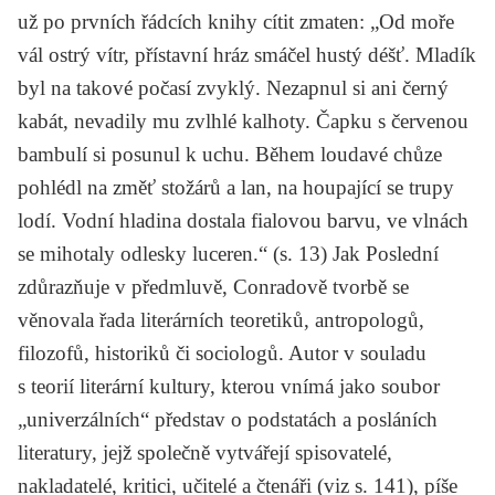
už po prvních řádcích knihy cítit zmaten: „Od moře
vál ostrý vítr, přístavní hráz smáčel hustý déšť. Mladík
byl na takové počasí zvyklý. Nezapnul si ani černý
kabát, nevadily mu zvlhlé kalhoty. Čapku s červenou
bambulí si posunul k uchu. Během loudavé chůze
pohlédl na změť stožárů a lan, na houpající se trupy
lodí. Vodní hladina dostala fialovou barvu, ve vlnách
se mihotaly odlesky luceren.“ (s. 13) Jak Poslední
zdůrazňuje v předmluvě, Conradově tvorbě se
věnovala řada literárních teoretiků, antropologů,
filozofů, historiků či sociologů. Autor v souladu
s teorií literární kultury, kterou vnímá jako soubor
„univerzálních“ představ o podstatách a posláních
literatury, jejž společně vytvářejí spisovatelé,
nakladatelé, kritici, učitelé a čtenáři (viz s. 141), píše