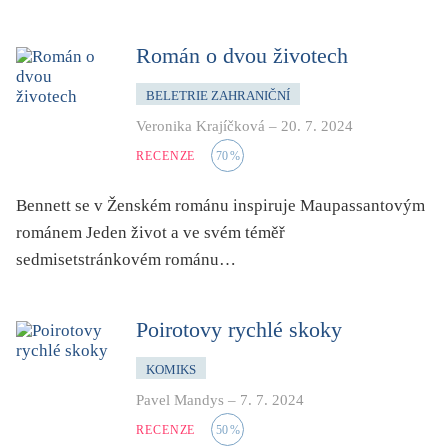
Román o dvou životech
BELETRIE ZAHRANIČNÍ
Veronika Krajíčková
–
20. 7. 2024
RECENZE
70
%
Bennett se v Ženském románu inspiruje Maupassantovým
románem Jeden život a ve svém téměř
sedmisetstránkovém románu…
Poirotovy rychlé skoky
KOMIKS
Pavel Mandys
–
7. 7. 2024
RECENZE
50
%