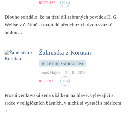
RECENZE
70
%
Dlouho se zdálo, že na třetí díl sebraných povídek H. G.
Wellse v češtině si majitelé předchozích dvou svazků
budou…
Žalmistka z Korutan
BELETRIE ZAHRANIČNÍ
Jonáš Hájek
–
22. 8. 2023
RECENZE
80
%
Prostá venkovská žena s šátkem na hlavě, vylévající si
srdce v religiózních básních, v nichž si vystačí s měsícem
a…