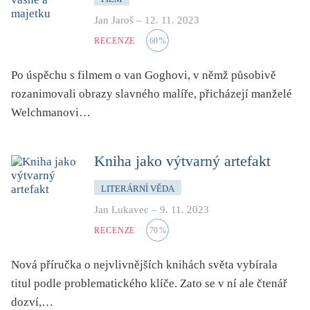
Jan Jaroš
–
12. 11. 2023
RECENZE
60
%
Po úspěchu s filmem o van Goghovi, v němž působivě
rozanimovali obrazy slavného malíře, přicházejí manželé
Welchmanovi…
Kniha jako výtvarný artefakt
LITERÁRNÍ VĚDA
Jan Lukavec
–
9. 11. 2023
RECENZE
70
%
Nová příručka o nejvlivnějších knihách světa vybírala
titul podle problematického klíče. Zato se v ní ale čtenář
dozví,…