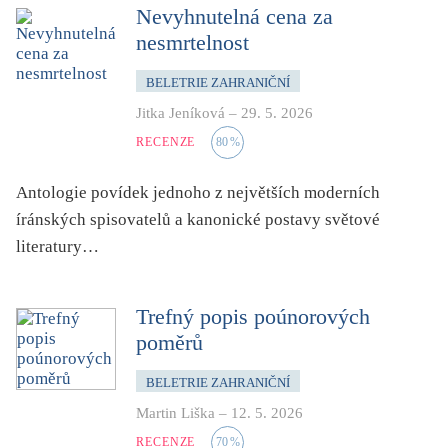
dětství
Nevyhnutelná cena za
nesmrtelnost
dezinformace, extremismus
divadlo
BELETRIE ZAHRANIČNÍ
dobrodružství, napětí
Jitka Jeníková
–
29. 5. 2026
ekologie, klimatická změna
RECENZE
80
%
ekonomika, politika, právo
Antologie povídek jednoho z největších moderních
encyklopedie, slovník
íránských spisovatelů a kanonické postavy světové
erotica
literatury…
esej
exil, migrace
Trefný popis poúnorových
experiment
poměrů
feminismus
BELETRIE ZAHRANIČNÍ
film
Martin Liška
–
12. 5. 2026
filozofie
RECENZE
70
%