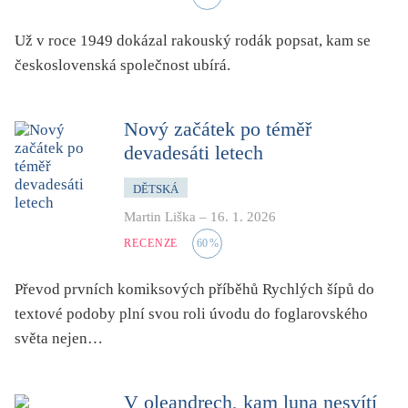
folklor
Už v roce 1949 dokázal rakouský rodák popsat, kam se
horor, thriller
československá společnost ubírá.
hra
hudba
Nový začátek po téměř
humor, groteskno, satira
devadesáti letech
chudoba, sociální vyloučení
identita
DĚTSKÁ
kolonialismus, imperialismus
Martin Liška
–
16. 1. 2026
legenda, mýtus, pověst
RECENZE
60
%
literární cena
Převod prvních komiksových příběhů Rychlých šípů do
literární kánon (do r. 1890)
textové podoby plní svou roli úvodu do foglarovského
mangy
světa nejen…
město
moderní klasika (do 60. let)
V oleandrech, kam luna nesvítí