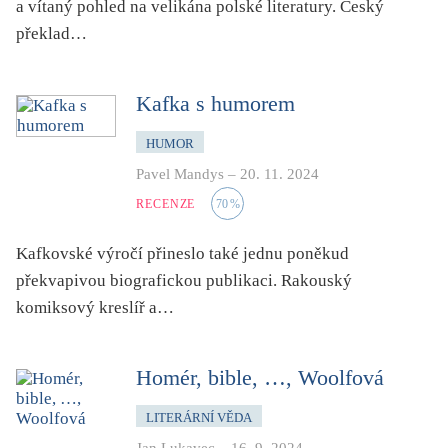
a vítaný pohled na velikána polské literatury. Český
překlad…
Kafka s humorem
HUMOR
Pavel Mandys
–
20. 11. 2024
RECENZE
70
%
Kafkovské výročí přineslo také jednu poněkud
překvapivou biografickou publikaci. Rakouský
komiksový kreslíř a…
Homér, bible, …, Woolfová
LITERÁRNÍ VĚDA