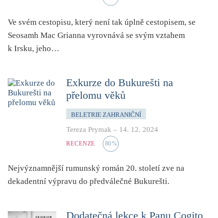
Ve svém cestopisu, který není tak úplně cestopisem, se
Seosamh Mac Grianna vyrovnává se svým vztahem
k Irsku, jeho…
Exkurze do Bukurešti na
přelomu věků
BELETRIE ZAHRANIČNÍ
Tereza Prymak
–
14. 12. 2024
RECENZE
80
%
Nejvýznamnější rumunský román 20. století zve na
dekadentní výpravu do předválečné Bukurešti.
Dodatečná lekce k Panu Cogito