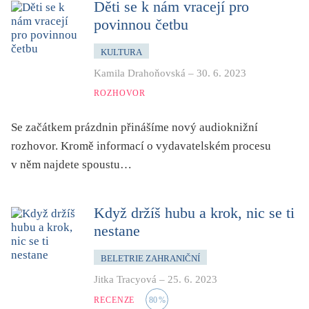
Děti se k nám vracejí pro
povinnou četbu
KULTURA
Kamila Drahoňovská
–
30. 6. 2023
ROZHOVOR
Se začátkem prázdnin přinášíme nový audioknižní
rozhovor. Kromě informací o vydavatelském procesu
v něm najdete spoustu…
Když držíš hubu a krok, nic se ti
nestane
BELETRIE ZAHRANIČNÍ
Jitka Tracyová
–
25. 6. 2023
RECENZE
80
%