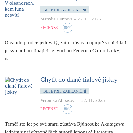
mystika, magie
BELETRIE ZAHRANIČNÍ
náboženství, víra
Markéta Cubrová
–
25. 11. 2025
nacismus
RECENZE
80
%
násilí
nemoc, zdraví, životní styl
Oleandr, prudce jedovatý, zato krásný a opojně vonící keř
je symbol prolínající se tvorbou Federica Garcíi Lorky,
nové technologie, AI
na…
o překladu
obrázková
Chytit do dlaně fialové jiskry
od 15 let
parodie
BELETRIE ZAHRANIČNÍ
poezie
Veronika Abbasová
–
22. 11. 2025
pohádka
RECENZE
80
%
povídka
Téměř sto let po své smrti zůstává Rjúnosuke Akutagawa
pro 13 až 15 let
jedním z nejvýraznějších autorů japonské literatury.