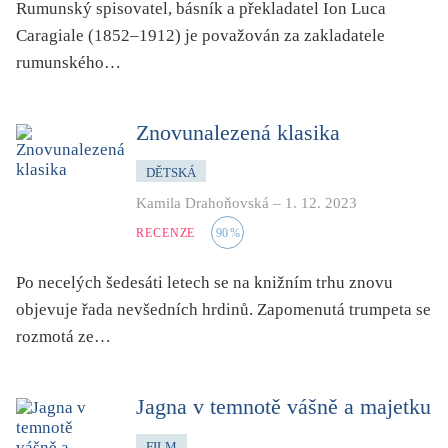
Rumunský spisovatel, básník a překladatel Ion Luca
Caragiale (1852–1912) je považován za zakladatele
rumunského…
Znovunalezená klasika
DĚTSKÁ
Kamila Drahoňovská
–
1. 12. 2023
RECENZE
90
%
Po necelých šedesáti letech se na knižním trhu znovu
objevuje řada nevšedních hrdinů. Zapomenutá trumpeta se
rozmotá ze…
Jagna v temnotě vášně a majetku
FILM