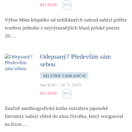
světový bestseller
RECENZE
70
%
špionážní
Výbor Mám klepátko od nehlídaných zahrad nabízí průřez
tělo
tvorbou jednoho z nejvýraznějších hlasů polské poezie
totalitní režim
20.…
trauma
umění, design, architektura
Odepsaný? Především sám
upír, démon, vlkodlak
sebou
utopie
BELETRIE ZAHRANIČNÍ
válka
Jan Král
–
14. 3. 2025
věda
RECENZE
60
%
vesmír
vzdělávání
Značně autobiografická kniha outsidera japonské
literatury nabízí vhled do nitra člověka, který rezignoval
vztahy
na život.…
young adult