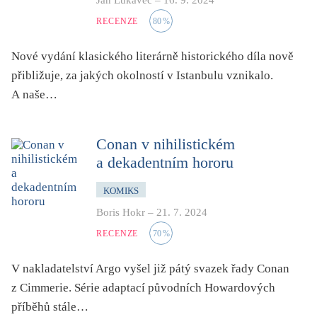
Jan Lukavec
–
16. 9. 2024
RECENZE
80
%
Nové vydání klasického literárně historického díla nově
přibližuje, za jakých okolností v Istanbulu vznikalo.
A naše…
Conan v nihilistickém
a dekadentním hororu
KOMIKS
Boris Hokr
–
21. 7. 2024
RECENZE
70
%
V nakladatelství Argo vyšel již pátý svazek řady Conan
z Cimmerie. Série adaptací původních Howardových
příběhů stále…