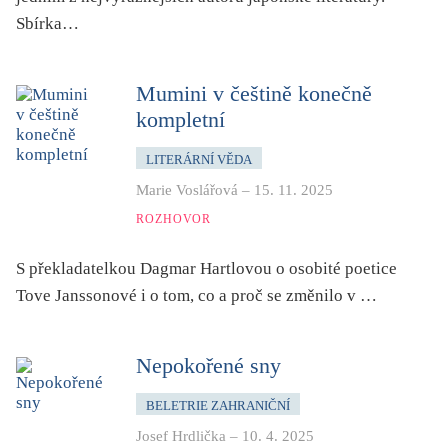
pro 9 až 12 let
Sbírka…
příroda, krajina, venkov
psychika, psychologie
Mumini v češtině konečně
publicistika, média
kompletní
queer
LITERÁRNÍ VĚDA
rasismus
Marie Voslářová
–
15. 11. 2025
reportáž
ROZHOVOR
rozhovor
S překladatelkou Dagmar Hartlovou o osobité poetice
sex
Tove Janssonové i o tom, co a proč se změnilo v …
smrt
sociální sítě, virtuální realita
Nepokořené sny
společnost
sport
BELETRIE ZAHRANIČNÍ
středověk
Josef Hrdlička
–
10. 4. 2025