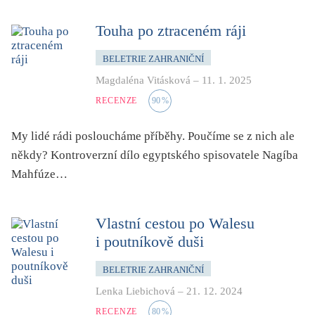
zahraniční kniha o ČR
Touha po ztraceném ráji
zvíře
BELETRIE ZAHRANIČNÍ
Magdaléna Vitásková
–
11. 1. 2025
RECENZE
90
%
My lidé rádi posloucháme příběhy. Poučíme se z nich ale
někdy? Kontroverzní dílo egyptského spisovatele Nagíba
Mahfúze…
Vlastní cestou po Walesu
i poutníkově duši
BELETRIE ZAHRANIČNÍ
Lenka Liebichová
–
21. 12. 2024
RECENZE
80
%