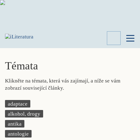
TÉMATA
RECENZE
Témata
ROZHOVOR
SPISOVATELÉ
Klikněte na témata, která vás zajímají, a níže se vám
AKTUALITA
zobrazí související články.
KNIHY
PŘEHLED
adaptace
LITERATURY
alkohol, drogy
STUDIE
KATEGORIE
antika
PORTRÉT
antologie