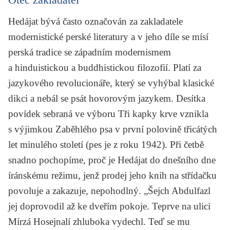
Hedájat bývá často označován za zakladatele
modernistické perské literatury a v jeho díle se mísí
perská tradice se západním modernismem
a hinduistickou a buddhistickou filozofií. Platí za
jazykového revolucionáře, který se vyhýbal klasické
dikci a nebál se psát hovorovým jazykem. Desítka
povídek sebraná ve výboru
Tři kapky krve
vznikla
s výjimkou
Zaběhlého psa
v první polovině třicátých
let minulého století (pes je z roku 1942). Při četbě
snadno pochopíme, proč je Hedájat do dnešního dne
íránskému režimu, jenž prodej jeho knih na střídačku
povoluje a zakazuje, nepohodlný. „Šejch Abdulfazl
jej doprovodil až ke dveřím pokoje. Teprve na ulici
Mírzá Hosejnalí zhluboka vydechl. Teď se mu