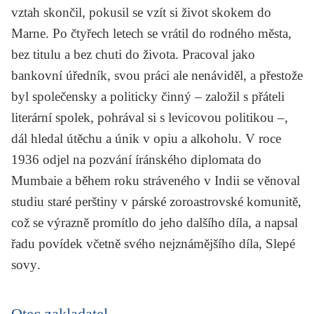
vztah skončil, pokusil se vzít si život skokem do
Marne. Po čtyřech letech se vrátil do rodného města,
bez titulu a bez chuti do života. Pracoval jako
bankovní úředník, svou práci ale nenáviděl, a přestože
byl společensky a politicky činný – založil s přáteli
literární spolek, pohrával si s levicovou politikou –,
dál hledal útěchu a únik v opiu a alkoholu. V roce
1936 odjel na pozvání íránského diplomata do
Mumbaie a během roku stráveného v Indii se věnoval
studiu staré perštiny v párské zoroastrovské komunitě,
což se výrazně promítlo do jeho dalšího díla, a napsal
řadu povídek včetně svého nejznámějšího díla,
Slepé
sovy
.
Otec zakladatel