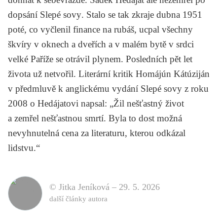
dopsání
Slepé sovy
. Stalo se tak zkraje dubna 1951
poté, co vyčlenil finance na rubáš, ucpal všechny
škvíry v oknech a dveřích a v malém bytě v srdci
velké Paříže se otrávil plynem. Posledních pět let
života už netvořil. Literární kritik Homájún Kátúziján
v předmluvě k anglickému vydání
Slepé sovy
z roku
2008 o Hedájatovi napsal: „Žil nešťastný život
a zemřel nešťastnou smrtí. Byla to dost možná
nevyhnutelná cena za literaturu, kterou odkázal
lidstvu.“
© Jitka Jeníková –
29. 5. 2026
další články autora