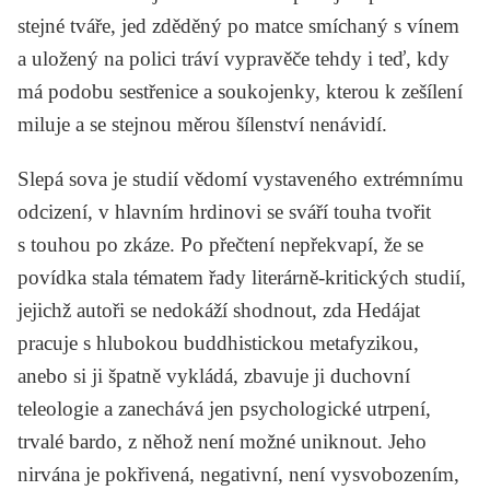
stejné tváře, jed zděděný po matce smíchaný s vínem
a uložený na polici tráví vypravěče tehdy i teď, kdy
má podobu sestřenice a soukojenky, kterou k zešílení
miluje a se stejnou měrou šílenství nenávidí.
Slepá sova
je studií vědomí vystaveného extrémnímu
odcizení, v hlavním hrdinovi se sváří touha tvořit
s touhou po zkáze. Po přečtení nepřekvapí, že se
povídka stala tématem řady literárně-kritických studií,
jejichž autoři se nedokáží shodnout, zda Hedájat
pracuje s hlubokou buddhistickou metafyzikou,
anebo si ji špatně vykládá, zbavuje ji duchovní
teleologie a zanechává jen psychologické utrpení,
trvalé bardo, z něhož není možné uniknout. Jeho
nirvána je pokřivená, negativní, není vysvobozením,