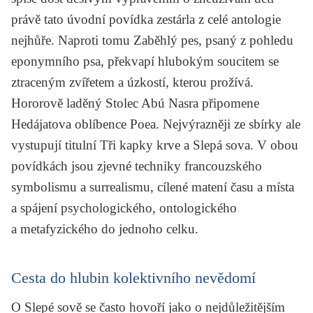
právě tato úvodní povídka zestárla z celé antologie
nejhůře. Naproti tomu
Zaběhlý pes
, psaný z pohledu
eponymního psa, překvapí hlubokým soucitem se
ztraceným zvířetem a úzkostí, kterou prožívá.
Hororově laděný
Stolec Abú Nasra
připomene
Hedájatova oblíbence Poea. Nejvýrazněji ze sbírky ale
vystupují titulní
Tři kapky krve
a
Slepá sova
. V obou
povídkách jsou zjevné techniky francouzského
symbolismu a surrealismu, cílené matení času a místa
a spájení psychologického, ontologického
a metafyzického do jednoho celku.
Cesta do hlubin kolektivního nevědomí
O
Slepé sově
se často hovoří jako o nejdůležitějším