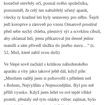
konečně otevřely oči, poznal svého společníka,
porozuměl, že celý ten nabubřelý učený aparát,
všecky ty kradmé lsti byly sestaveny pro něho. Šejch
jedl koroptve a zároveň po vzoru Omarově prostíral
před sebe suchý chleba, plesnivý sýr a scvrklou cibuli,
aby oklamal lidi, jemu přikazoval jíst denně jednu
mandli a sám přivedl služku do jiného stavu…“ (s.
52,
Muž, které zabil svou duši
)
Ve
Slepé sově
zachází s kritikou náboženského
aparátu a víry jako takové ještě dál, když píše:
„Mnohem raději jsem si pohovořil s přítelem než
s Bohem, Nejvyšším a Nejmocnějším. Byl pro mě
příliš vysoko. Když jsem ležel ve své teplé vlhké
posteli, přestaly mě tyto otázky vůbec zajímat, bylo