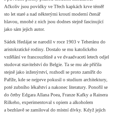
Ačkoliv jsou povídky ve
Třech kapkách krve
téměř
sto let staré a nad některými kroutí moderní čtenář
hlavou, mnohé z nich jsou dodnes stejně fascinující
jako sám jejich autor.
Sádek Hedájat se narodil v roce 1903 v Teheránu do
aristokratické rodiny. Dostalo se mu katolického
vzdělání ve francouzštině a ve dvaadvaceti letech odjel
studovat stavitelství do Belgie. Ta se mu ale příčila
stejně jako inženýrství, rozhodl se proto zamířit do
Paříže, kde se nejprve pokusil o studium architektury,
poté zubního lékařství a nakonec literatury. Ponořil se
do četby Edgara Allana Poea, Franze Kafky a Rainera
Rilkeho, experimentoval s opiem a alkoholem
a bezhlavě se zamiloval do místní dívky. Když jejich