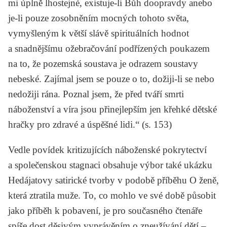
mi úplně lhostejné, existuje-li Bůh doopravdy anebo
je-li pouze zosobněním mocných tohoto světa,
vymyšleným k větší slávě spirituálních hodnot
a snadnějšímu ožebračování podřízených poukazem
na to, že pozemská soustava je odrazem soustavy
nebeské. Zajímal jsem se pouze o to, dožiji-li se nebo
nedožiji rána. Poznal jsem, že před tváří smrti
náboženství a víra jsou přinejlepším jen křehké dětské
hračky pro zdravé a úspěšné lidi.“ (s. 153)
Vedle povídek kritizujících náboženské pokrytectví
a společenskou stagnaci obsahuje výbor také ukázku
Hedájatovy satirické tvorby v podobě příběhu
O ženě,
která ztratila muže
. To, co mohlo ve své době působit
jako příběh k pobavení, je pro současného čtenáře
spíše dost děsivým vyprávěním o zneužívání dětí –