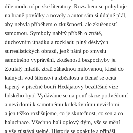
díle moderní perské literatury. Rozsahem se pohybuje
na hraně povídky a novely a autor sám si údajně přál,
aby nebyla příběhem o zkušenosti, ale zkušeností
samotnou. Symboly nabitý příběh o ztrátě,
duchovním úpadku a rozkladu plný děsivých
surrealistických obrazů, jenž pátrá po smyslu
samotného vyprávění, zkušeností bezpochyby je.
Zoufalý mladík ztratí záhadnou milovanou, klesá do
kalných vod šílenství a zběsilosti a čtenář se ocitá
lapený v písečné bouři Hedájatovy bezútěšné vize
lidského bytí. Vydáváme se na pouť skrze podvědomí
a nevědomí k samotnému kolektivnímu nevědomí
a jen těžko rozlišujeme, co je skutečnost, co sen a co
halucinace. Všechno halí opiový dým, vše se mění
a vše zůstává stejné. Historie se opakuje a přináší