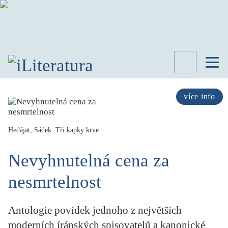
TÉMATA
RECENZE
více info
ROZHOVOR
SPISOVATELÉ
Hedájat, Sádek: Tři kapky krve
AKTUALITA
KNIHY
Nevyhnutelná cena za
PŘEHLED
LITERATURY
nesmrtelnost
STUDIE
KATEGORIE
Antologie povídek jednoho z největších
PORTRÉT
moderních íránských spisovatelů a kanonické