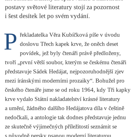
KRITIKA PŘEKLADU
postavy světové literatury stojí za pozornost
i šest desítek let po svém vydání.
UKÁZKA
P
SLOUPEK
řekladatelka Věra Kubíčková píše v úvodu
doslovu
Třech kapek krve
, že oněch deset
ILIGLOSA
povídek, jež byly čtenáři právě předloženy,
tvoří „první větší soubor, kterým se českému čtenáři
představuje Sádek Hedájat, nejpozoruhodnější zjev
mezi íránskými moderními prozaiky“. Bohužel pro
českého čtenáře jsme se od roku 1964, kdy
Tři kapky
krve
vydalo Státní nakladatelství krásné literatury
a umění, žádného dalšího Hedájatova díla v češtině
nedočkali, a antologie tak dodnes představuje jednu
ze skutečně výjimečných příležitostí seznámit se
s původně persky psanou moderní literaturou.