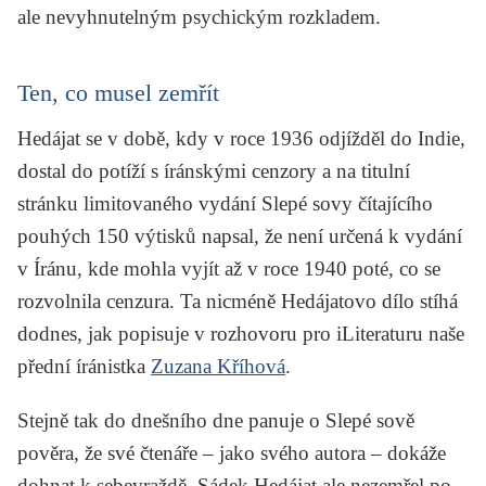
ale nevyhnutelným psychickým rozkladem.
Ten, co musel zemřít
Hedájat se v době, kdy v roce 1936 odjížděl do Indie,
dostal do potíží s íránskými cenzory a na titulní
stránku limitovaného vydání
Slepé sovy
čítajícího
pouhých 150 výtisků napsal, že není určená k vydání
v Íránu, kde mohla vyjít až v roce 1940 poté, co se
rozvolnila cenzura. Ta nicméně Hedájatovo dílo stíhá
dodnes, jak popisuje v rozhovoru pro iLiteraturu naše
přední íránistka
Zuzana Kříhová
.
Stejně tak do dnešního dne panuje o
Slepé sově
pověra, že své čtenáře – jako svého autora – dokáže
dohnat k sebevraždě. Sádek Hedájat ale nezemřel po