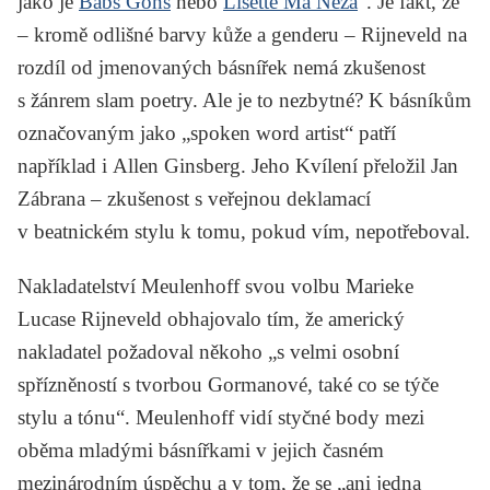
jako je
Babs Gons
nebo
Lisette Ma Neza
“. Je fakt, že
– kromě odlišné barvy kůže a genderu – Rijneveld na
rozdíl od jmenovaných básnířek nemá zkušenost
s žánrem slam poetry. Ale je to nezbytné? K básníkům
označovaným jako „spoken word artist“ patří
například i
Allen Ginsberg
. Jeho
Kvílení
přeložil
Jan
Zábrana
– zkušenost s veřejnou deklamací
v beatnickém stylu k tomu, pokud vím, nepotřeboval.
Nakladatelství Meulenhoff svou volbu Marieke
Lucase Rijneveld obhajovalo tím, že americký
nakladatel požadoval někoho „s velmi osobní
spřízněností s tvorbou Gormanové, také co se týče
stylu a tónu“. Meulenhoff vidí styčné body mezi
oběma mladými básnířkami v jejich časném
mezinárodním úspěchu a v tom, že se „ani jedna