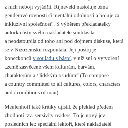
z nich nebojí vyjádřit. Rijneveld nastoluje téma
genderové rovnosti či mentální odolnosti a bojuje za
inkluzivní společnost“. S výběrem překladatelky
autorka ústy svého nakladatele souhlasila
a neodstoupila od toho ani pod dojmem diskuse, která
se v Nizozemsku rozpoutala. Její postoj je
koneckonců
v souladu s básní
, v níž sní o vytvoření
„země zasvěcené všem kulturám, barvám,
charakterům a / lidským osudům“ (To compose
a country committed to all cultures, colors, characters
and / conditions of man).
Meulenhoff také kritiky ujistil, že překlad předem
zhodnotí tzv. sensivity readers. To je nový jev
posledních let: speciální lektoři, které nakladatelé