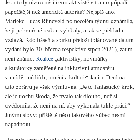
Jsou tedy nizozemští černí aktivisté v tomto případě
papežštější než americká autorka? Nejspíš ano.
Marieke Lucas Rijneveld po necelém týdnu oznámila,
že ji pobouřené reakce vylekaly, a tak se překladu
vzdává. Kdo báseň a sbírku přeloží (plánované datum
vydání bylo 30. března respektive srpen 2021), zatím
není známo.
Reakce
„aktivistky, novinářky
a kurátorky zaměřené na inkluzivní atmosféru
v módě, médiích, umění a kultuře“
Janice Deul
na
tuto zprávu je však výmluvná: „Je to fantastický krok,
ale je trochu škoda, že trvalo tak dlouho, než si
uvědomila, že není na ní, aby vykonala tuhle práci.“
Jinými slovy: příště tě něco takového vůbec nesmí
napadnout.
Ujasnila jsem si touhle glosou, co si o tom všem tedy