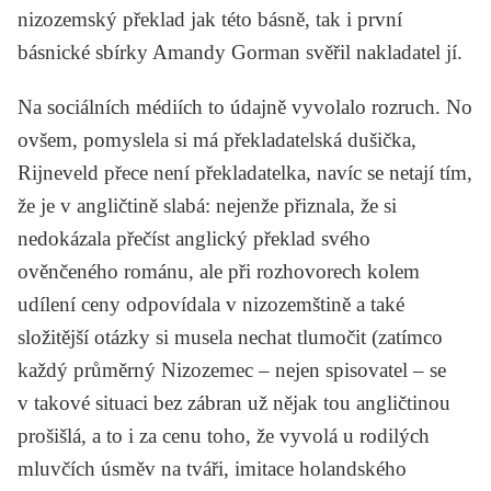
nizozemský překlad jak této básně, tak i první
básnické sbírky Amandy Gorman svěřil nakladatel jí.
Na sociálních médiích to údajně vyvolalo rozruch. No
ovšem, pomyslela si má překladatelská dušička,
Rijneveld přece není překladatelka, navíc se netají tím,
že je v angličtině slabá: nejenže přiznala, že si
nedokázala přečíst anglický překlad svého
ověnčeného románu, ale při rozhovorech kolem
udílení ceny odpovídala v nizozemštině a také
složitější otázky si musela nechat tlumočit (zatímco
každý průměrný Nizozemec – nejen spisovatel – se
v takové situaci bez zábran už nějak tou angličtinou
prošišlá, a to i za cenu toho, že vyvolá u rodilých
mluvčích úsměv na tváři, imitace holandského