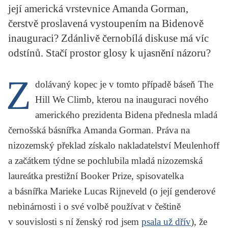
její americká vrstevnice Amanda Gorman,
KRITIKA PŘEKLADU
čerstvě proslavená vystoupením na Bidenově
UKÁZKA
inauguraci? Zdánlivě černobílá diskuse má víc
odstínů. Stačí prostor glosy k ujasnění názoru?
SLOUPEK
Z
ILIGLOSA
dolávaný kopec je v tomto případě báseň
The
Hill We Climb
, kterou na inauguraci nového
amerického prezidenta Bidena přednesla mladá
černošská básnířka
Amanda Gorman
. Práva na
nizozemský překlad získalo nakladatelství Meulenhoff
a začátkem týdne se pochlubila mladá nizozemská
laureátka prestižní Booker Prize, spisovatelka
a básnířka
Marieke Lucas Rijneveld
(o její genderové
nebinárnosti i o své volbě používat v češtině
v souvislosti s ní ženský rod jsem
psala už dřív
), že