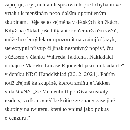
zapojují, aby „uchránili spisovatele před chybami ve
vztahu k menšinám nebo dalším opomíjeným
skupinám. Děje se to zejména v dětských knížkách.
Když například píše bílý autor o černošském světě,
může ho černý lektor upozornit na zraňující jazyk,
stereotypní přístup či jinak nesprávný popis“, čtu
s úžasem v článku
Wilfreda Takkena
„Nakladatel
obhajuje Marieke Lucase Rijneveld jako překladatele“
v deníku
NRC Handelsblad
(26. 2. 2021). Patřím
totiž zřejmě ke skupině, kterou zmiňuje Takken
v další větě: „Že Meulenhoff používá sensivity
readers, vedlo rovněž ke kritice ze strany zase jiné
skupiny na twitteru, která to vnímá jako pokus
o cenzuru.“