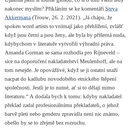
nakonec myslím? Přikláním se ke komentáři
Steva
Akkermana
(
Trouw
, 26. 2. 2021). „Já chápu, že
spoken word artists to vnímají jako přehlížení, zvlášť
když jsou černí a jsou ženy, ale byla by příšerná nuda,
kdybychom v literatuře vytvořili výhradní práva.
Amanda Gorman se sama rozhodla pro Rijneveld –
sice na doporučení nakladatelství Meulenhoff, ale na
tom nesejde. Je opovážlivé, když se ji ostatní snaží
nacpat do kadlubu novodobého etnického štěpení
společnosti. Jestli je to nutné, ať si to dělají mimo
literaturu.“ A dodala bych k tomu: kdyby nakladatel
překlad zadal profesionálnímu překladateli, o jehož
barvě pleti nebo genderu zpravidla není nic známo,
obešlo by se to zřejmě bez rozruchu.