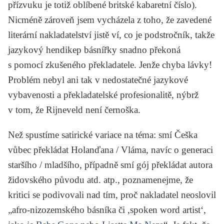
přízvuku je totiž oblíbené britské kabaretní číslo).
Nicméně zároveň jsem vycházela z toho, že zavedené
literární nakladatelství jistě ví, co je podstročník, takže
jazykový hendikep básnířky snadno překoná
s pomocí zkušeného překladatele. Jenže chyba lávky!
Problém nebyl ani tak v nedostatečné jazykové
vybavenosti a překladatelské profesionalitě, nýbrž
v tom, že Rijneveld není černoška.
Než spustíme satirické variace na téma: smí Češka
vůbec překládat Holanďana / Vláma, navíc o generaci
staršího / mladšího, případně smí gój překládat autora
židovského původu atd. atp., poznamenejme, že
kritici se podivovali nad tím, proč nakladatel neoslovil
„afro-nizozemského básníka či ,spoken word artist‘,