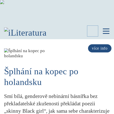
TÉMATA
RECENZE
více info
ROZHOVOR
SPISOVATELÉ
Šplhání na kopec po
AKTUALITA
KNIHY
holandsku
PŘEHLED
LITERATURY
STUDIE
Smí bílá, genderově nebinární básnířka bez
KATEGORIE
překladatelské zkušenosti překládat poezii
PORTRÉT
„skinny Black girl“, jak sama sebe charakterizuje