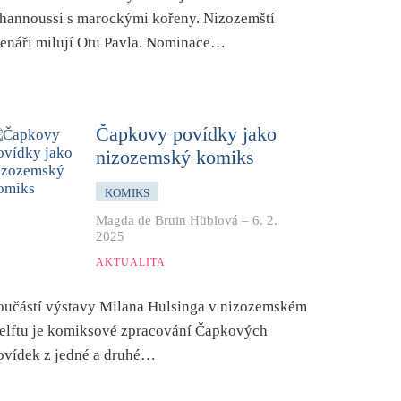
hannoussi s marockými kořeny. Nizozemští
tenáři milují Otu Pavla. Nominace…
Čapkovy povídky jako
nizozemský komiks
KOMIKS
Magda de Bruin Hüblová
–
6. 2.
2025
AKTUALITA
oučástí výstavy Milana Hulsinga v nizozemském
elftu je komiksové zpracování Čapkových
ovídek z jedné a druhé…