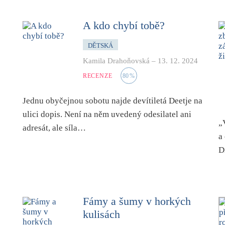
A kdo chybí tobě?
DĚTSKÁ
Kamila Drahoňovská
–
13. 12. 2024
RECENZE
80
%
Jednu obyčejnou sobotu najde devítiletá Deetje na
ulici dopis. Není na něm uvedený odesilatel ani
„
adresát, ale síla…
a
D
Fámy a šumy v horkých
kulisách