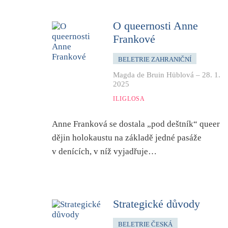
O queernosti Anne
Frankové
BELETRIE ZAHRANIČNÍ
Magda de Bruin Hüblová
–
28. 1.
2025
ILIGLOSA
Anne Franková se dostala „pod deštník“ queer
dějin holokaustu na základě jedné pasáže
v denících, v níž vyjadřuje…
Strategické důvody
BELETRIE ČESKÁ