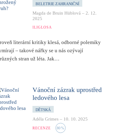
BELETRIE ZAHRANIČNÍ
Magda de Bruin Hüblová
–
2. 12.
2025
ILIGLOSA
roveň literární kritiky klesá, odborné polemiky
ymírají – takové nářky se u nás ozývají
 různých stran už léta. Jak…
Vánoční zázrak uprostřed
ledového lesa
DĚTSKÁ
Adéla Grimes
–
10. 10. 2025
RECENZE
80
%