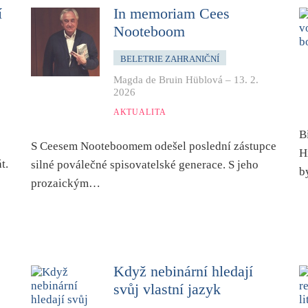
í
In memoriam Cees
Nooteboom
BELETRIE ZAHRANIČNÍ
Magda de Bruin Hüblová
–
13. 2.
2026
AKTUALITA
B
S Ceesem Nooteboomem odešel poslední zástupce
H
t.
silné poválečné spisovatelské generace. S jeho
b
prozaickým…
Když nebinární hledají
svůj vlastní jazyk