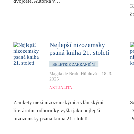
dvojčete. Autorka v…
K
č
Nejlepší nizozemsky
psaná kniha 21. století
BELETRIE ZAHRANIČNÍ
Magda de Bruin Hüblová
–
18. 3.
2025
AKTUALITA
Z ankety mezi nizozemskými a vlámskými
S
literárními odborníky vyšla jako nejlepší
D
nizozemsky psaná kniha 21. století…
P