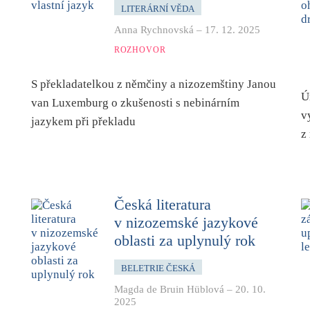
LITERÁRNÍ VĚDA
Anna Rychnovská
–
17. 12. 2025
ROZHOVOR
S překladatelkou z němčiny a nizozemštiny Janou
Ú
van Luxemburg o zkušenosti s nebinárním
v
jazykem při překladu
z
Česká literatura
v nizozemské jazykové
oblasti za uplynulý rok
BELETRIE ČESKÁ
Magda de Bruin Hüblová
–
20. 10.
2025