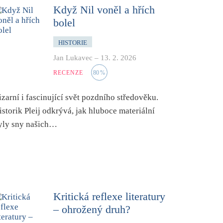
Když Nil voněl a hřích
bolel
HISTORIE
Jan Lukavec
–
13. 2. 2026
RECENZE
80
%
izarní i fascinující svět pozdního středověku.
istorik Pleij odkrývá, jak hluboce materiální
yly sny našich…
Kritická reflexe literatury
– ohrožený druh?