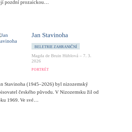
ejí pozdní prozaickou…
Jan Stavinoha
BELETRIE ZAHRANIČNÍ
Magda de Bruin Hüblová
–
7. 3.
2026
PORTRÉT
an Stavinoha (1945–2026) byl nizozemský
pisovatel českého původu. V Nizozemsku žil od
oku 1969. Ve své…