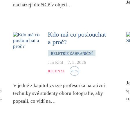
J
nacházejí útočiště v objetí…
Kdo má co poslouchat
a proč?
BELETRIE ZAHRANIČNÍ
Jan Král
–
7. 3. 2026
RECENZE
70
%
J
V jedné z kapitol vyzve profesorka narativní
a
s
techniky své studenty oboru fotografie, aby
,
r
popsali, co vidí na…