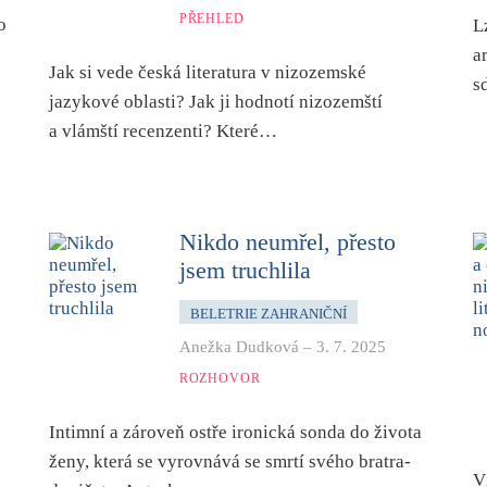
PŘEHLED
o
L
a
Jak si vede česká literatura v nizozemské
s
jazykové oblasti? Jak ji hodnotí nizozemští
a vlámští recenzenti? Které…
Nikdo neumřel, přesto
jsem truchlila
BELETRIE ZAHRANIČNÍ
Anežka Dudková
–
3. 7. 2025
ROZHOVOR
Intimní a zároveň ostře ironická sonda do života
ženy, která se vyrovnává se smrtí svého bratra-
V