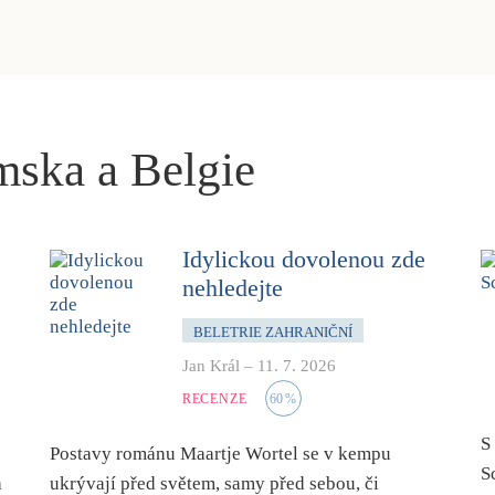
mska a Belgie
Idylickou dovolenou zde
nehledejte
BELETRIE ZAHRANIČNÍ
Jan Král
–
11. 7. 2026
RECENZE
60
%
S
Postavy románu Maartje Wortel se v kempu
S
a
ukrývají před světem, samy před sebou, či