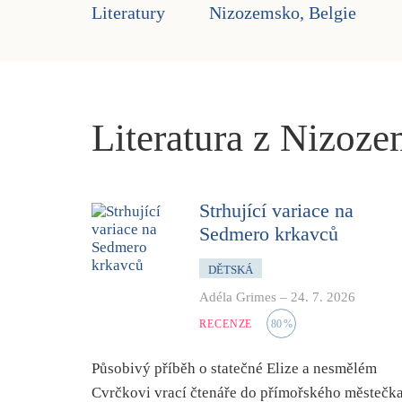
Literatury
Nizozemsko, Belgie
Literatura z Nizoze
Strhující variace na
Sedmero krkavců
DĚTSKÁ
Adéla Grimes
–
24. 7. 2026
RECENZE
80
%
Působivý příběh o statečné Elize a nesmělém
Cvrčkovi vrací čtenáře do přímořského městečk