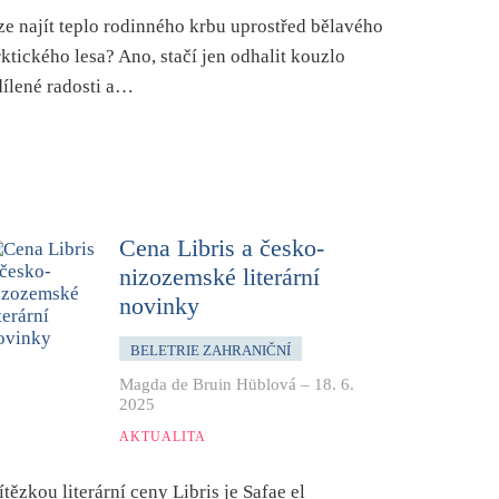
ze najít teplo rodinného krbu uprostřed bělavého
rktického lesa? Ano, stačí jen odhalit kouzlo
dílené radosti a…
Cena Libris a česko-
nizozemské literární
novinky
BELETRIE ZAHRANIČNÍ
Magda de Bruin Hüblová
–
18. 6.
2025
AKTUALITA
ítězkou literární ceny Libris je Safae el