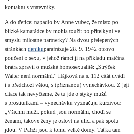
kontaktů s vrstevníky.
A do třetice: napadlo by Anne vůbec, že místo po
blízké kamarádce by mohla toužit po přítelkyni ve
smyslu milostné partnerky? Na dvou přelepených
stránkách
deníku
parafrázuje 28. 9. 1942 otcovo
poučení o sexu, v jehož rámci ji na příkladu matčina
bratra zpravil o mužské homosexualitě: „Strýček
Walter není normální.“ Hájková na s. 112 citát uvádí
i s předchozí větou, s (přiznanou) vynechávkou. Z její
citace tak nevyčteme, že tu jde o styky mužů
s prostitutkami – vynechávku vyznačuju kurzivou:
„Všichni muži, pokud jsou normální, chodí se
ženami,
takové ženy je osloví na ulici a pak spolu
jdou. V Paříži jsou k tomu velké domy. Taťka tam