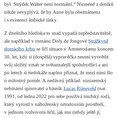
byl.
Strýček Walter není normální.“ Nicméně z deníků
nikde nevyplývá, že by Anne byla obeznámena
i s existencí lesbické lásky.
Z dnešního hlediska to snad vypadá nepředstavitelně,
ale například v románu Doly de Jongové
Strážkyně
domácího krbu
se líčí situace v Amsterodamu koncem
30. let, kdy si (dospělá) vypravěčka neumí vysvětlit
svůj složitý vztah se světaznalejší spolubydlící a ani
po letech si nedokáže naplno přiznat, že mezi nimi šlo
o milostný poměr. A nedávný příklad: nizozemský
nebinární spisovatel a básník
Lucas Rijneveld
(nar.
1991, od ledna 2022 pro sebe používá mužský rod),
který vyrostl v nábožensky ortodoxním prostředí,
v jednom rozhovoru líčil, jak mu (tehdy ještě jí,