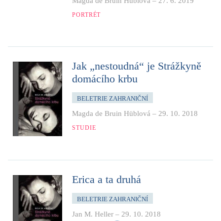
Magda de Bruin Hüblová
–
27. 6. 2019
PORTRÉT
Jak „nestoudná“ je Strážkyně
domácího krbu
BELETRIE ZAHRANIČNÍ
Magda de Bruin Hüblová
–
29. 10. 2018
STUDIE
Erica a ta druhá
BELETRIE ZAHRANIČNÍ
Jan M. Heller
–
29. 10. 2018