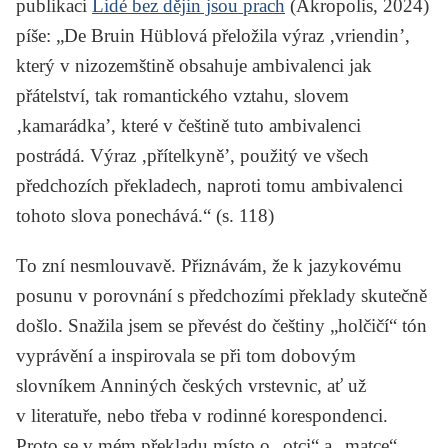
publikaci
Lidé bez dějin jsou prach
(Akropolis, 2024)
píše: „De Bruin Hüblová přeložila výraz ‚vriendin’,
který v nizozemštině obsahuje ambivalenci jak
přátelství, tak romantického vztahu, slovem
‚kamarádka’, které v češtině tuto ambivalenci
postrádá. Výraz ‚přítelkyně’, použitý ve všech
předchozích překladech, naproti tomu ambivalenci
tohoto slova ponechává.“ (s. 118)
To zní nesmlouvavě. Přiznávám, že k jazykovému
posunu v porovnání s předchozími překlady skutečně
došlo. Snažila jsem se převést do češtiny „holčičí“ tón
vyprávění a inspirovala se při tom dobovým
slovníkem Anniných českých vrstevnic, ať už
v literatuře, nebo třeba v rodinné korespondenci.
Proto se v mém překladu místo o „otci“ a „matce“