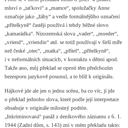
mluví o „taťkovi“ a „mamce“, spolužačky Anne
označuje jako „žáby“ a vedle formálnějšího označení
„přítelkyně“ častěji používá i tehdy běžné slovo
„kamarádka“. Nizozemská slova „vader“, „moeder“,
„vriend“, „vriendin“ atd. se totiž používají v širší míře
než české „otec“, „matka“, „přítel“, „přítelkyně“,
i v neformálních situacích, v kontaktu s dětmi apod.
Takže ano, můj překlad se oproti těm předchozím
bezesporu jazykově posunul, a to blíž k originálu.
Hájkové jde ale jen o jednu scénu, ba co víc, jí jde
o překlad jednoho slova, které podle její interpretace
obsahuje v originále milostný podtón.
„Inkriminovaná“ pasáž z deníkového záznamu z 6. 1.
1944 (
Zadní dům
, s. 143) zní v mém překladu takto: