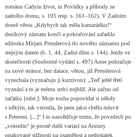
románu
Cadyin život
, in
Povídky a příhody ze
zadního domu,
s. 105 resp. s. 161–162). V
Zadním
domě
větou „Kdybych tak měla kamarádku!“
deníkový záznam končí a pokračování zařadila
editorka Mirjam Presslerová do nového záznamu pod
stejným datem (6. 1. 44,
Zadní dům
s. 144). Jenže ve
skutečnosti (
Souborné vydání
s. 497) Anne pokračuje
na nové stránce, bez datace, větou, již Presslerová
vynechala (vyznačuju ji kurzivou): „
Teď ještě třetí
vyznání a to je mému srdci nejblíž. Ale začnu od
začátku
[odst.]: Moje touha popovídat si někdy
s někým, tak vzrostla, že jsem jaksi chtěla mluvit
s Peterem. [...]“ I to nasvědčuje tomu, že povzdech po
„vriendin“ je prostě další variací na Anniny
opakované stížnosti na osamělost a nedostatek