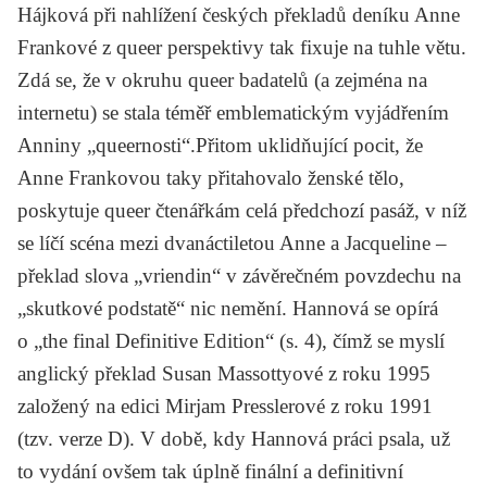
Hájková při nahlížení českých překladů deníku Anne
Frankové z queer perspektivy tak fixuje na tuhle větu.
Zdá se, že v okruhu queer badatelů (a zejména na
internetu) se stala téměř emblematickým vyjádřením
Anniny „queernosti“.Přitom uklidňující pocit, že
Anne Frankovou taky přitahovalo ženské tělo,
poskytuje queer čtenářkám celá předchozí pasáž, v níž
se líčí scéna mezi dvanáctiletou Anne a Jacqueline –
překlad slova „vriendin“ v závěrečném povzdechu na
„skutkové podstatě“ nic nemění. Hannová se opírá
o „the final
Definitive Edition
“ (s. 4), čímž se myslí
anglický překlad Susan Massottyové z roku 1995
založený na edici Mirjam Presslerové z roku 1991
(tzv. verze D). V době, kdy Hannová práci psala, už
to vydání ovšem tak úplně finální a definitivní