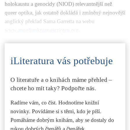
holokaustu a genocidy (NIOD) relevantnější než
queer optika, jak ostatně dokládá i zmíněný nejnovější
anglický překlad Sama Garretta na webu
www.annefrankmanuscripten.org
.
iLiteratura vás potřebuje
O literatuře a o knihách máme přehled –
chcete ho mít taky? Podpořte nás.
Radíme vám, co číst. Hodnotíme knižní
novinky. Povídáme si s těmi, kdo je píší.
Pomáháme dobrým knihám, aby se dostaly do
rukou dobrých čtenářů a čtenářek.