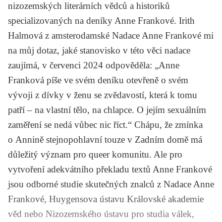
nizozemských literárních vědců a historiků
specializovaných na deníky Anne Frankové. Irith
Halmová z amsterodamské Nadace Anne Frankové mi
na můj dotaz, jaké stanovisko v této věci nadace
zaujímá, v červenci 2024 odpověděla: „Anne
Franková píše ve svém deníku otevřeně o svém
vývoji z dívky v ženu se zvědavostí, která k tomu
patří – na vlastní tělo, na chlapce. O jejím sexuálním
zaměření se nedá vůbec nic říct.“ Chápu, že zmínka
o Annině stejnopohlavní touze v
Zadním domě
má
důležitý význam pro queer komunitu. Ale pro
vytvoření adekvátního překladu textů Anne Frankové
jsou odborné studie skutečných znalců z Nadace Anne
Frankové, Huygensova ústavu Královské akademie
věd nebo Nizozemského ústavu pro studia válek,