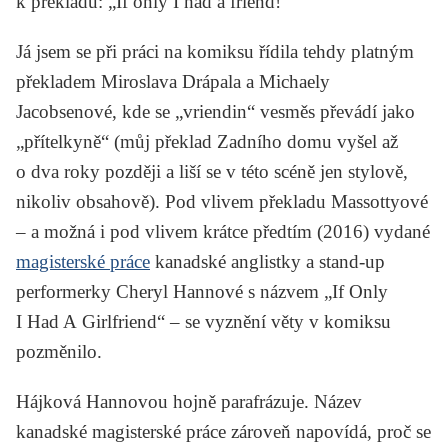
k překladu: „If only I had a friend!“
Já jsem se při práci na komiksu řídila tehdy platným
překladem Miroslava Drápala a Michaely
Jacobsenové, kde se „vriendin“ vesměs převádí jako
„přítelkyně“ (můj překlad
Zadního domu
vyšel až
o dva roky později a liší se v této scéně jen stylově,
nikoliv obsahově). Pod vlivem překladu Massottyové
– a možná i pod vlivem krátce předtím (2016) vydané
magisterské práce
kanadské anglistky a stand-up
performerky Cheryl Hannové s názvem „If Only
I Had A Girlfriend“ – se vyznění věty v komiksu
pozměnilo.
Hájková Hannovou hojně parafrázuje. Název
kanadské magisterské práce zároveň napovídá, proč se