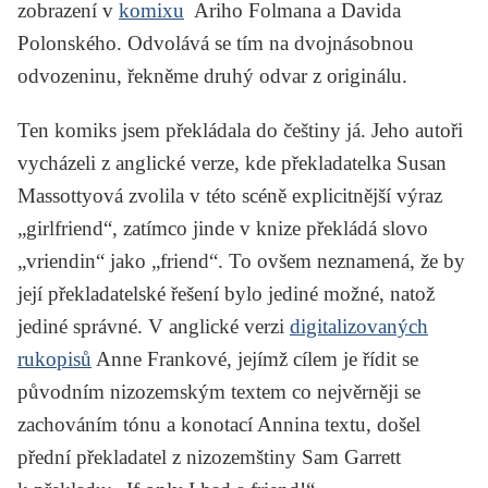
zobrazení v
komixu
Ariho Folmana a Davida
Polonského. Odvolává se tím na dvojnásobnou
odvozeninu, řekněme druhý odvar z originálu.
Ten komiks jsem překládala do češtiny já. Jeho autoři
vycházeli z anglické verze, kde překladatelka Susan
Massottyová zvolila v této scéně explicitnější výraz
„girlfriend“, zatímco jinde v knize překládá slovo
„vriendin“ jako „friend“. To ovšem neznamená, že by
její překladatelské řešení bylo jediné možné, natož
jediné správné. V anglické verzi
digitalizovaných
rukopisů
Anne Frankové, jejímž cílem je řídit se
původním nizozemským textem co nejvěrněji se
zachováním tónu a konotací Annina textu, došel
přední překladatel z nizozemštiny Sam Garrett