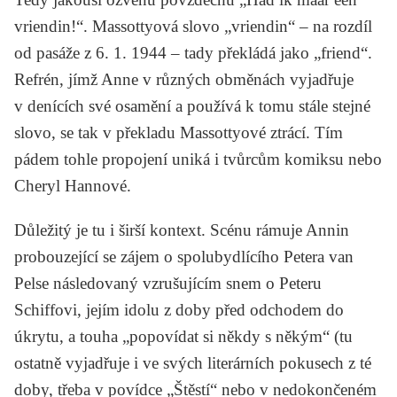
vriendin!“. Massottyová slovo „vriendin“ – na rozdíl
od pasáže z 6. 1. 1944 – tady překládá jako „friend“.
Refrén, jímž Anne v různých obměnách vyjadřuje
v denících své osamění a používá k tomu stále stejné
slovo, se tak v překladu Massottyové ztrácí. Tím
pádem tohle propojení uniká i tvůrcům komiksu nebo
Cheryl Hannové.
Důležitý je tu i širší kontext. Scénu rámuje Annin
probouzející se zájem o spolubydlícího Petera van
Pelse následovaný vzrušujícím snem o Peteru
Schiffovi, jejím idolu z doby před odchodem do
úkrytu, a touha „popovídat si někdy s někým“ (tu
ostatně vyjadřuje i ve svých literárních pokusech z té
doby, třeba v povídce „Štěstí“ nebo v nedokončeném