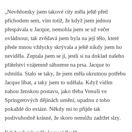
„Nevědomky jsem takové city měla ještě před
příchodem sem, vím totiž, že když jsem jednou
přespávala u Jacque, nemohla jsem se už večer
ovládnout, tak zvědavá jsem byla na její tělo, které
přede mnou vždycky skrývala a ještě nikdy jsem ho
neviděla. Zeptala jsem se jí, jestli si na doklad našeho
přátelství vzájemně sáhneme na prsa. Jacque to
odmítla. Stalo se taky, že jsem měla ukrutnou potřebu
Jacque líbat, a taky jsem to udělala. Když vidím
nahou ženskou postavu, jako třeba Venuši ve
Springerových dějinách umění, upadnu z toho
pokaždé do extáze. Někdy mi to přijde tak
podivuhodně krásné, že skoro nemůžu zadržet slzy.