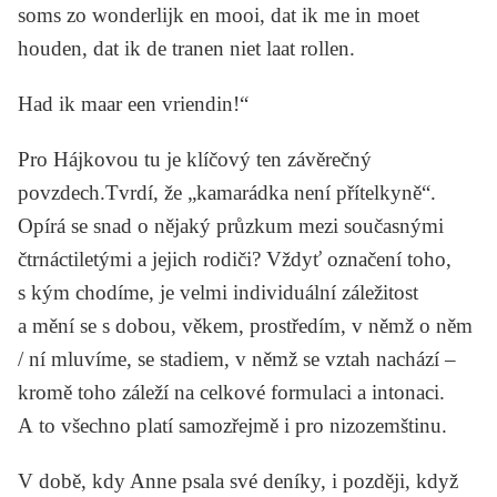
soms zo wonderlijk en mooi, dat ik me in moet
houden, dat ik de tranen niet laat rollen.
Had ik maar een vriendin!“
Pro Hájkovou tu je klíčový ten závěrečný
povzdech.Tvrdí, že „kamarádka není přítelkyně“.
Opírá se snad o nějaký průzkum mezi současnými
čtrnáctiletými a jejich rodiči? Vždyť označení toho,
s kým chodíme, je velmi individuální záležitost
a mění se s dobou, věkem, prostředím, v němž o něm
/ ní mluvíme, se stadiem, v němž se vztah nachází –
kromě toho záleží na celkové formulaci a intonaci.
A to všechno platí samozřejmě i pro nizozemštinu.
V době, kdy Anne psala své deníky, i později, když