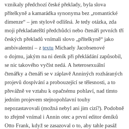
vznikaly předchozí české překlady, byla slova
přítelkyně a kamarádka synonyma bez „romantické
dimenze“ – jen stylově odlišná. Je tedy otázka, zda
moji překladatelští předchůdci nebo čtenáři prvních tří
českých překladů vnímali slovo „přítelkyně“ jako
ambivalentní – z
textu
Michaely Jacobsenové
o dojmu, jakým na ni deník při překládání zapůsobil,
se nic takového vyčíst nedá. A heterosexuální
čtenářky a čtenáři se v záplavě Anniných rozháraných
projevů dospívání a probouzející se tělesnosti, a to
převážně ve vztahu k opačnému pohlaví, nad tímto
jedním projevem stejnopohlavní touhy
nepozastavovali (možná nebyl ani jim cizí?). Podobně
to zřejmě vnímal i Annin otec a první editor deníků
Otto Frank, když se zasazoval o to, aby tahle pasáž