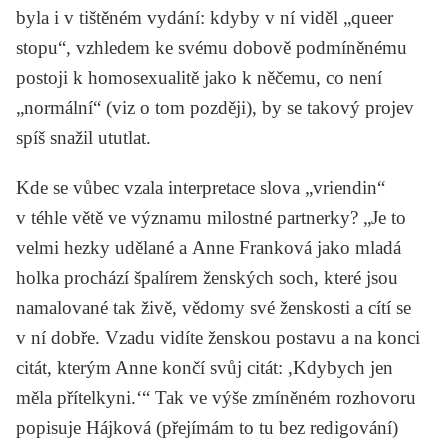
byla i v tištěném vydání: kdyby v ní viděl „queer
stopu“, vzhledem ke svému dobově podmíněnému
postoji k homosexualitě jako k něčemu, co není
„normální“ (viz o tom později), by se takový projev
spíš snažil ututlat.
Kde se vůbec vzala interpretace slova „vriendin“
v téhle větě ve významu milostné partnerky? „Je to
velmi hezky udělané a Anne Franková jako mladá
holka prochází špalírem ženských soch, které jsou
namalované tak živě, vědomy své ženskosti a cítí se
v ní dobře. Vzadu vidíte ženskou postavu a na konci
citát, kterým Anne končí svůj citát: ,Kdybych jen
měla přítelkyni.‘“ Tak ve výše zmíněném rozhovoru
popisuje Hájková (přejímám to tu bez redigování)