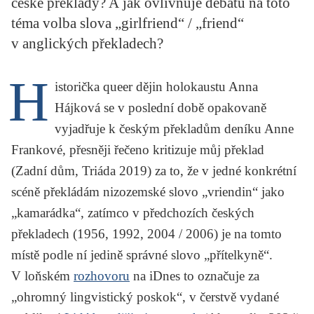
české překlady? A jak ovlivňuje debatu na toto
KRITIKA PŘEKLADU
téma volba slova „girlfriend“ / „friend“
v anglických překladech?
UKÁZKA
SLOUPEK
H
istorička queer dějin holokaustu Anna
Hájková se v poslední době opakovaně
ILIGLOSA
vyjadřuje k českým překladům deníku Anne
Frankové, přesněji řečeno kritizuje můj překlad
(
Zadní dům,
Triáda 2019)
za to, že v jedné konkrétní
scéně překládám nizozemské slovo „vriendin“ jako
„kamarádka“, zatímco v předchozích českých
překladech (1956, 1992, 2004 / 2006) je na tomto
místě podle ní jedině správné slovo „přítelkyně“.
V loňském
rozhovoru
na
iDnes
to označuje za
„ohromný lingvistický poskok“, v čerstvě vydané