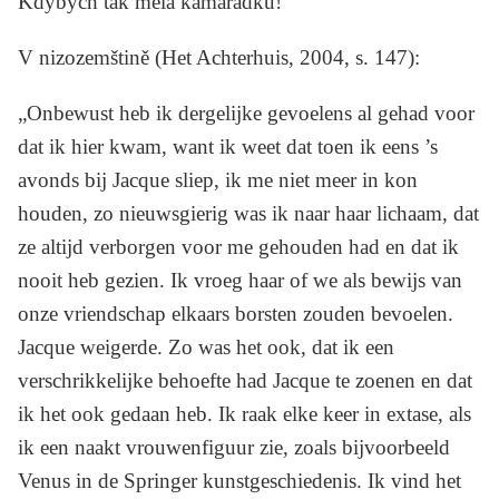
Kdybych tak měla kamarádku!“
V nizozemštině (
Het Achterhuis,
2004, s. 147):
„Onbewust heb ik dergelijke gevoelens al gehad voor
dat ik hier kwam, want ik weet dat toen ik eens ’s
avonds bij Jacque sliep, ik me niet meer in kon
houden, zo nieuwsgierig was ik naar haar lichaam, dat
ze altijd verborgen voor me gehouden had en dat ik
nooit heb gezien. Ik vroeg haar of we als bewijs van
onze vriendschap elkaars borsten zouden bevoelen.
Jacque weigerde. Zo was het ook, dat ik een
verschrikkelijke behoefte had Jacque te zoenen en dat
ik het ook gedaan heb. Ik raak elke keer in extase, als
ik een naakt vrouwenfiguur zie, zoals bijvoorbeeld
Venus in de Springer kunstgeschiedenis. Ik vind het