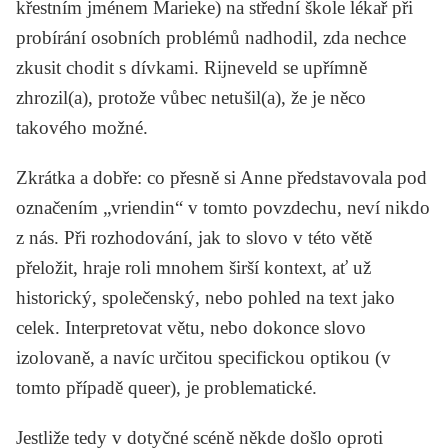
křestním jménem Marieke) na střední škole lékař při
probírání osobních problémů nadhodil, zda nechce
zkusit chodit s dívkami. Rijneveld se upřímně
zhrozil(a), protože vůbec netušil(a), že je něco
takového možné.
Zkrátka a dobře: co přesně si Anne představovala pod
označením „vriendin“ v tomto povzdechu, neví nikdo
z nás. Při rozhodování, jak to slovo v této větě
přeložit, hraje roli mnohem širší kontext, ať už
historický, společenský, nebo pohled na text jako
celek. Interpretovat větu, nebo dokonce slovo
izolovaně, a navíc určitou specifickou optikou (v
tomto případě queer), je problematické.
Jestliže tedy v dotyčné scéně někde došlo oproti