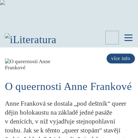
TÉMATA
RECENZE
více info
ROZHOVOR
SPISOVATELÉ
O queernosti Anne Frankové
AKTUALITA
KNIHY
PŘEHLED
Anne Franková se dostala „pod deštník“ queer
LITERATURY
dějin holokaustu na základě jedné pasáže
STUDIE
v denících, v níž vyjadřuje stejnopohlavní
KATEGORIE
PORTRÉT
touhu. Jak se k těmto „queer stopám“ stavějí