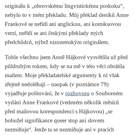
originálu k „obrovskému lingvistickému poskoku“,
nebylo to v mém překladu. Můj překlad deníků Anne
Frankové se neřídí ani anglickou, ani komiksovou
verzí, neřídí se ani českými překlady mých
předchůdců, nýbrž nizozemským originálem.
Tohle všechno jsem Anně Hájkové vysvětlila už před
půldruhým rokem, kdy se na mě v této věci obrátila
mailem. Moje překladatelské argumenty k ní však
zřejmě nedoléhají – naopak (v poznámce 79)
vyjadřuje politování, že v
rozhovoru
o
Souborném
vydání
Anne Frankové (vedeném několik měsíců
před mailovou korespondencí s Hájkovou) „se
bohužel signifikance queer stop ani slovem
nezmiňuje“. Jenže ta se nezmiňuje ani v pracích