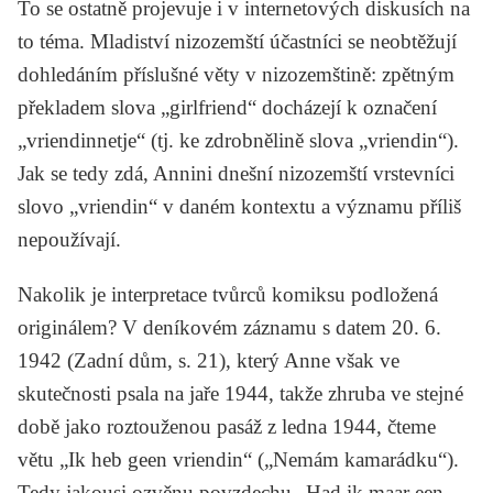
To se ostatně projevuje i v internetových diskusích na
to téma. Mladiství nizozemští účastníci se neobtěžují
dohledáním příslušné věty v nizozemštině: zpětným
překladem slova „girlfriend“ docházejí k označení
„vriendinnetje“ (tj. ke zdrobnělině slova „vriendin“).
Jak se tedy zdá, Annini dnešní nizozemští vrstevníci
slovo „vriendin“ v daném kontextu a významu příliš
nepoužívají.
Nakolik je interpretace tvůrců komiksu podložená
originálem? V deníkovém záznamu s datem 20. 6.
1942 (
Zadní dům
, s. 21), který Anne však ve
skutečnosti psala na jaře 1944, takže zhruba ve stejné
době jako roztouženou pasáž z ledna 1944, čteme
větu „Ik heb geen vriendin“ („Nemám kamarádku“).
Tedy jakousi ozvěnu povzdechu „Had ik maar een