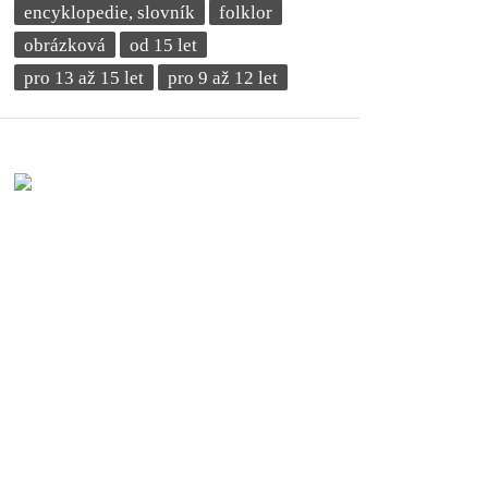
encyklopedie, slovník
folklor
obrázková
od 15 let
pro 13 až 15 let
pro 9 až 12 let