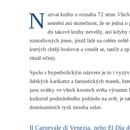
N
azvat knihu o rozsahu 72 stran
Všech
nemění ani skutečnost, že se jedná 
do takové knihy nevešly, ani kdyby 
roztodivných jmen, jimiž lidé na celém světě o
kterých chtějí hodovat a veselit se, tančit a 
rituál očisty.
Spolu s hyperbolickým názvem je to i vyzýv
lidských karikatur a fantastických masek, kter
jsou svátky ve všech koutech světa výrazem l
kulturně podmíněného pohledu na svět, je t
dominantních rysů mnoha oslav.
Il Carnevale di Venezia, nebo El Día 