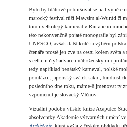
Bylo by bláhové pohoršovat se nad výběrem s
marocký festival růží Mawsim al-Wurúd či m
tomu velkolepý karneval v Riu anebo mnich
této nekonvenčně pojaté monografie byl zápi
UNESCO, avšak další kritéria výběru polská
čtenáře prostě jen zve na cestu kolem světa 
s celkem čtyřiadvaceti náboženskými i profá
tedy například benátský karneval, polské mo
pomlázce, japonský svátek sakur, hinduistic
posledního dne roku, máme-li jmenovat ty zná
vzpomenut je slovácký Vlčnov.
Vizuální podobu vtisklo knize Acapulco St
absolventky Akademie výtvarných umění ve 
Archistorie
, která vyšla v českém překladu př