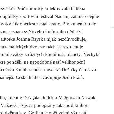
vátků: Proč autorský kolektiv zařadil třeba
ongolský sportovní festival Nádam, zatímco dejme
ovský Oktoberfest zůstal stranou? Vstupenkou do
s na seznam světového kulturního dědictví
 autorka Joanna Rzyska nijak nezdůvodňuje,
a na tematických dvoustranách jej seznamuje
nními svátky z různých koutů naší planety. Nechybí
kré pondělí, ne nepodobné naší velikonoční
ká očista Kumbhaméla, mexické Dušičky či oslava
mější. České tradice zastupuje Jízda králů,
udio, jmenovitě Agata Dudek a Małgorzata Nowak,
Varšavě, jež jsou podepsány také pod knihou
ed dvěma lety. Grafika je opět velmi výrazná,