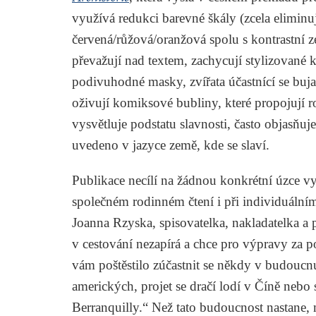
využívá redukci barevné škály (zcela eliminu
červená/růžová/oranžová spolu s kontrastní ze
převažují nad textem, zachycují stylizované
podivuhodné masky, zvířata účastnící se buja
oživují komiksové bubliny, které propojují 
vysvětluje podstatu slavnosti, často objasňuj
uvedeno v jazyce země, kde se slaví.
Publikace necílí na žádnou konkrétní úzce
společném rodinném čtení i při individuální
Joanna Rzyska, spisovatelka, nakladatelka a 
v cestování nezapírá a chce pro výpravy za 
vám poštěstilo zúčastnit se někdy v budouc
amerických, projet se dračí lodí v Číně nebo
Berranquilly.“ Než tato budoucnost nastane,