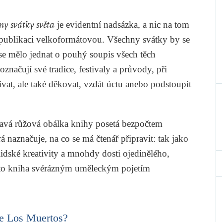
ny svátky světa
je evidentní nadsázka, a nic na tom
o publikaci velkoformátovou. Všechny svátky by se
se mělo jednat o pouhý soupis všech těch
značují své tradice, festivaly a průvody, při
zpívat, ale také děkovat, vzdát úctu anebo podstoupit
avá růžová obálka knihy posetá bezpočtem
á naznačuje, na co se má čtenář připravit: tak jako
idské kreativity a mnohdy dosti ojedinělého,
ato kniha svérázným uměleckým pojetím
de Los Muertos?