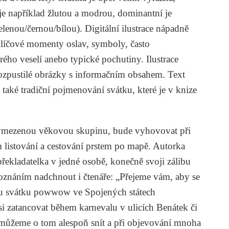
je například žlutou a modrou, dominantní je
lenou/černou/bílou). Digitální ilustrace nápadně
 klíčové momenty oslav, symboly, často
rého veselí anebo typické pochutiny. Ilustrace
rozpustilé obrázky s informačním obsahem. Text
e také tradiční pojmenování svátku, které je v knize
 vymezenou věkovou skupinu, bude vyhovovat při
m listování a cestování prstem po mapě. Autorka
překladatelka v jedné osobě, konečně svoji zálibu
poznáním nadchnout i čtenáře: „Přejeme vám, aby se
nu svátku powwow ve Spojených státech
 si zatancovat během karnevalu v ulicích Benátek či
 můžeme o tom alespoň snít a při objevování mnoha