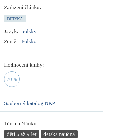
Zařazení článku:
DĚTSKÁ
Jazyk:
polsky
Země:
Polsko
Hodnocení knihy:
70
%
Souborný katalog NKP
Témata článku:
děti 6 až 9 let
dětská naučná