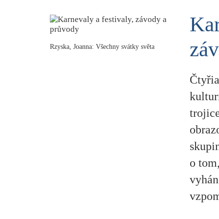
Kar
záv
Rzyska, Joanna: Všechny svátky světa
Čtyři
kultu
trojic
obraz
skupi
o tom,
vyhán
vzpom