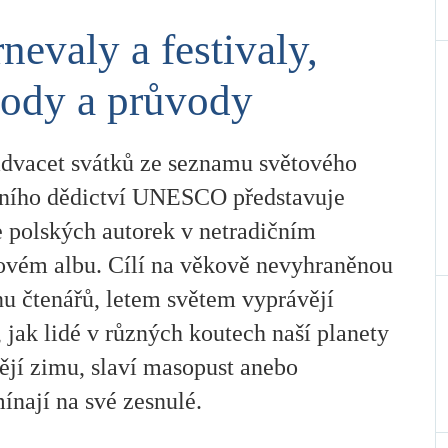
nevaly a festivaly,
ody a průvody
advacet svátků ze seznamu světového
rního dědictví UNESCO představuje
e polských autorek v netradičním
ovém albu. Cílí na věkově nevyhraněnou
nu čtenářů, letem světem vyprávějí
 jak lidé v různých koutech naší planety
ějí zimu, slaví masopust anebo
ínají na své zesnulé.