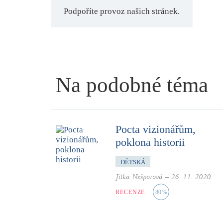
Podpoříte provoz našich stránek.
Na podobné téma
Pocta vizionářům,
poklona historii
DĚTSKÁ
Jitka Nešporová
–
26. 11. 2020
RECENZE
80
%