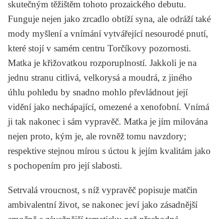
skutečným těžištěm tohoto prozaického debutu.
Funguje nejen jako zrcadlo obtíží syna, ale odráží také
mody myšlení a vnímání vytvářející nesourodé pnutí,
které stojí v samém centru Torčíkovy pozornosti.
Matka je křižovatkou rozporuplností. Jakkoli je na
jednu stranu citlivá, velkorysá a moudrá, z jiného
úhlu pohledu by snadno mohlo převládnout její
vidění jako nechápající, omezené a xenofobní. Vnímá
ji tak nakonec i sám vypravěč. Matka je jím milována
nejen proto, kým je, ale rovněž tomu navzdory;
respektive stejnou mírou s úctou k jejím kvalitám jako
s pochopením pro její slabosti.
Setrvalá vroucnost, s níž vypravěč popisuje matčin
ambivalentní život, se nakonec jeví jako zásadnější