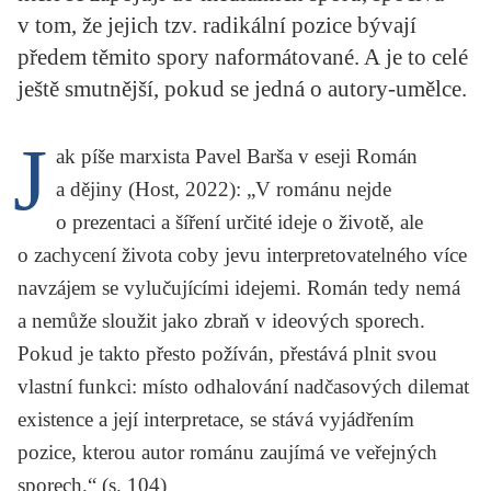
KRITIKA PŘEKLADU
v tom, že jejich tzv. radikální pozice bývají
předem těmito spory naformátované. A je to celé
UKÁZKA
ještě smutnější, pokud se jedná o autory-umělce.
SLOUPEK
J
ak píše marxista Pavel Barša v eseji
Román
ILIGLOSA
a dějiny
(Host, 2022): „V románu nejde
o prezentaci a šíření určité ideje o životě, ale
o zachycení života coby jevu interpretovatelného více
navzájem se vylučujícími idejemi. Román tedy nemá
a nemůže sloužit jako zbraň v ideových sporech.
Pokud je takto přesto požíván, přestává plnit svou
vlastní funkci: místo odhalování nadčasových dilemat
existence a její interpretace, se stává vyjádřením
pozice, kterou autor románu zaujímá ve veřejných
sporech.“ (s. 104)