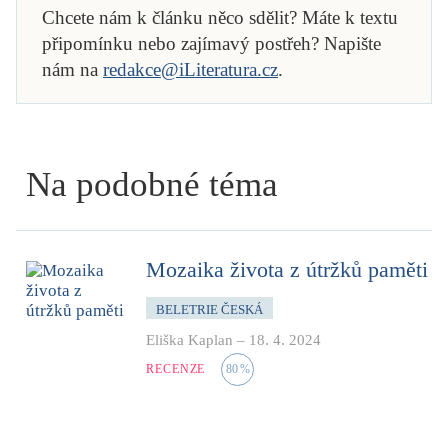
Chcete nám k článku něco sdělit? Máte k textu
připomínku nebo zajímavý postřeh? Napište
nám na
redakce@iLiteratura.cz
.
Na podobné téma
Mozaika života z útržků paměti
BELETRIE ČESKÁ
Eliška Kaplan
–
18. 4. 2024
RECENZE
80
%