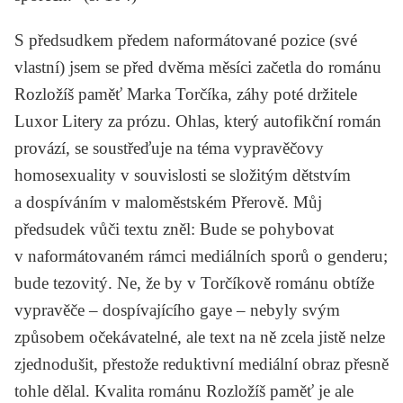
S předsudkem předem naformátované pozice (své
vlastní) jsem se před dvěma měsíci začetla do románu
Rozložíš paměť
Marka Torčíka, záhy poté držitele
Luxor Litery za prózu. Ohlas, který autofikční román
provází, se soustřeďuje na téma vypravěčovy
homosexuality v souvislosti se složitým dětstvím
a dospíváním v maloměstském Přerově. Můj
předsudek vůči textu zněl: Bude se pohybovat
v naformátovaném rámci mediálních sporů o genderu;
bude tezovitý. Ne, že by v Torčíkově románu obtíže
vypravěče – dospívajícího gaye – nebyly svým
způsobem očekávatelné, ale text na ně zcela jistě nelze
zjednodušit, přestože reduktivní mediální obraz přesně
tohle dělal. Kvalita románu
Rozložíš paměť
je ale