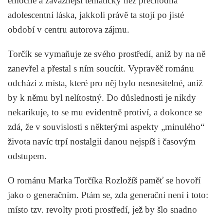
emočně a závažnější tematicky než přechodná
adolescentní láska, jakkoli právě ta stojí po jisté
období v centru autorova zájmu.
Torčík se vymaňuje ze svého prostředí, aniž by na ně
zanevřel a přestal s ním soucítit. Vypravěč románu
odchází z místa, které pro něj bylo nesnesitelné, aniž
by k němu byl nelítostný. Do důslednosti je nikdy
nekarikuje, to se mu evidentně protiví, a dokonce se
zdá, že v souvislosti s některými aspekty „minulého“
života navíc trpí nostalgii danou nejspíš i časovým
odstupem.
O románu Marka Torčíka
Rozložíš paměť
se hovoří
jako o generačním. Ptám se, zda generační není i toto:
místo tzv. revolty proti prostředí, jež by šlo snadno