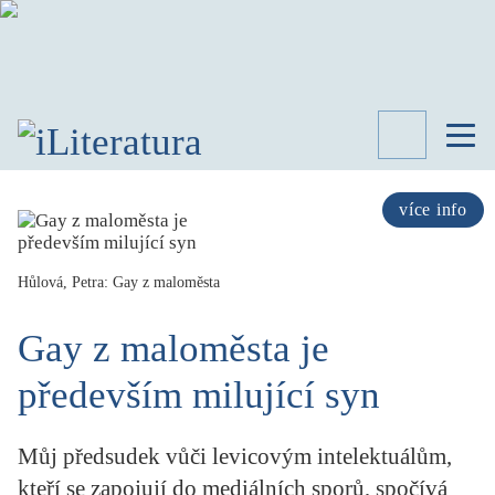
TÉMATA
RECENZE
více info
ROZHOVOR
SPISOVATELÉ
Hůlová, Petra: Gay z maloměsta
AKTUALITA
KNIHY
Gay z maloměsta je
PŘEHLED
LITERATURY
především milující syn
STUDIE
KATEGORIE
Můj předsudek vůči levicovým intelektuálům,
PORTRÉT
kteří se zapojují do mediálních sporů, spočívá