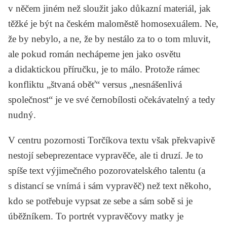
v něčem jiném než sloužit jako důkazní materiál, jak
těžké je být na českém maloměstě homosexuálem. Ne,
že by nebylo, a ne, že by nestálo za to o tom mluvit,
ale pokud román nechápeme jen jako osvětu
a didaktickou příručku, je to málo. Protože rámec
konfliktu „štvaná oběť“ versus „nesnášenlivá
společnost“ je ve své černobílosti očekávatelný a tedy
nudný.
V centru pozornosti Torčíkova textu však překvapivě
nestojí sebeprezentace vypravěče, ale ti druzí. Je to
spíše text výjimečného pozorovatelského talentu (a
s distancí se vnímá i sám vypravěč) než text někoho,
kdo se potřebuje vypsat ze sebe a sám sobě si je
úběžníkem. To portrét vypravěčovy matky je