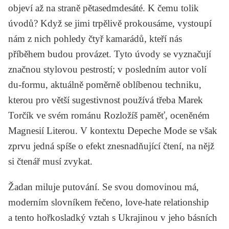
objeví až na straně pětasedmdesáté. K čemu tolik
úvodů? Když se jimi trpělivě prokousáme, vystoupí
nám z nich pohledy čtyř kamarádů, kteří nás
příběhem budou provázet. Tyto úvody se vyznačují
značnou stylovou pestrostí; v posledním autor volí
du-formu, aktuálně poměrně oblíbenou techniku,
kterou pro větší sugestivnost používá třeba Marek
Torčík ve svém románu
Rozložíš paměť
, oceněném
Magnesií Literou. V kontextu
Depeche Mode
se však
zprvu jedná spíše o efekt znesnadňující čtení, na nějž
si čtenář musí zvykat.
Žadan miluje putování. Se svou domovinou má,
moderním slovníkem řečeno,
love-hate relationship
a tento hořkosladký vztah s Ukrajinou v jeho básních