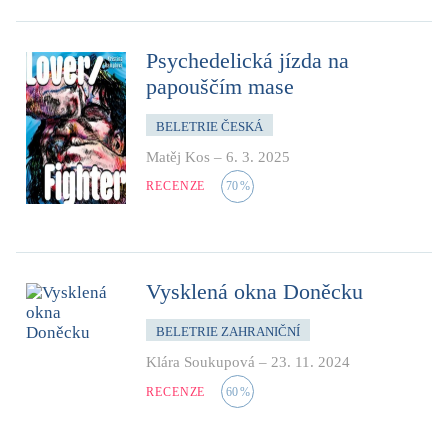
Psychedelická jízda na
papouščím mase
BELETRIE ČESKÁ
Matěj Kos
–
6. 3. 2025
RECENZE
70
%
Vysklená okna Doněcku
BELETRIE ZAHRANIČNÍ
Klára Soukupová
–
23. 11. 2024
RECENZE
60
%