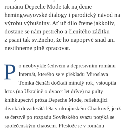
KRITIKA PŘEKLADU
románu Depeche Mode tak najdeme
hemingwayovské dialogy i parodický návod na
UKÁZKA
výrobu výbušniny. Ať už dílo čteme jakkoliv,
dostane se nám pestrého a členitého zážitku
SLOUPEK
z psaní tak svižného, že ho napoprvé snad ani
ILIGLOSA
nestihneme plně zpracovat.
P
o neobvykle šedivém a depresivním románu
Internát
, kterého se v překladu Miroslava
Tomka čtenáři dočkali minulý rok, vstoupila
letos (na Ukrajině o dvacet let dříve) na pulty
knihkupectví próza
Depeche Mode
, reflektující
divoká devadesátá léta v ukrajinském Charkově, jenž
se čerstvě po rozpadu Sovětského svazu potýká se
společenským chaosem. Přestože je v románu