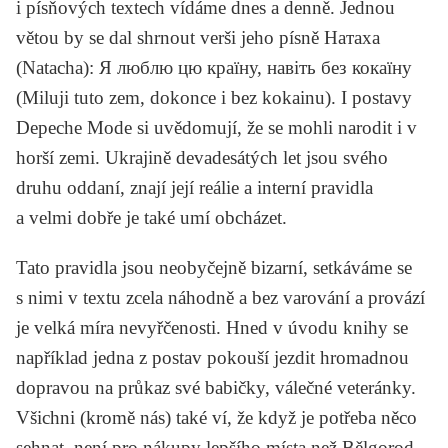
i písňových textech vídáme dnes a denně. Jednou
větou by se dal shrnout verši jeho písně
Натаха
(Natacha): Я люблю цю країну, навіть без кокаїну
(Miluji tuto zem, dokonce i bez kokainu). I postavy
Depeche Mode
si uvědomují, že se mohli narodit i v
horší zemi. Ukrajině devadesátých let jsou svého
druhu oddaní, znají její reálie a interní pravidla
a velmi dobře je také umí obcházet.
Tato pravidla jsou neobyčejně bizarní, setkáváme se
s nimi v textu zcela náhodně a bez varování a provází
je velká míra nevyřčenosti. Hned v úvodu knihy se
například jedna z postav pokouší jezdit hromadnou
dopravou na průkaz své babičky, válečné veteránky.
Všichni (kromě nás) také ví, že když je potřeba něco
sehnat, není pro nákupy lepšího místa než Bělgorod