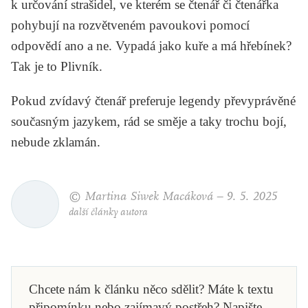
k určování strašidel, ve kterém se čtenář či čtenářka
pohybují na rozvětveném pavoukovi pomocí
odpovědí ano a ne. Vypadá jako kuře a má hřebínek?
Tak je to Plivník.
Pokud zvídavý čtenář preferuje legendy převyprávěné
současným jazykem, rád se směje a taky trochu bojí,
nebude zklamán.
© Martina Siwek Macáková –
9. 5. 2025
další články autora
Chcete nám k článku něco sdělit? Máte k textu
připomínku nebo zajímavý postřeh? Napište