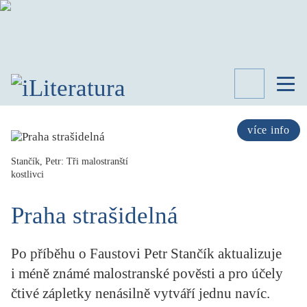
TÉMATA
RECENZE
více info
ROZHOVOR
SPISOVATELÉ
Stančík, Petr: Tři malostranští
kostlivci
AKTUALITA
KNIHY
Praha strašidelná
PŘEHLED
LITERATURY
Po příběhu o Faustovi Petr Stančík aktualizuje
STUDIE
KATEGORIE
i méně známé malostranské pověsti a pro účely
PORTRÉT
čtivé zápletky nenásilně vytváří jednu navíc.