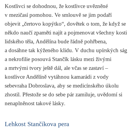
Kostlivci se dohodnou, že kostlivce uvězněné
v mezičasí pomohou. Ve smlouvě se jim podaří
objevit „čertovo kopýtko“, dovětek o tom, že když se
někdo naučí zpaměti najít a pojmenovat všechny kosti
lidského těla, Andělína bude řádně pohřbena,
a dosáhne tak kýženého klidu. V duchu upírských ság
a nekrofilie posouvá Stančík lásku mezi živými
a mrtvými tvory ještě dál, ale včas se zastaví –
kostlivce Andělíně vytáhnou kamarádi z vody
sebevraha Dobroslava, aby se medicínského úkolu
zhostil. Přestože se do sebe pár zamiluje, uvědomí si
nenaplněnost takové lásky.
Lehkost Stančíkova pera