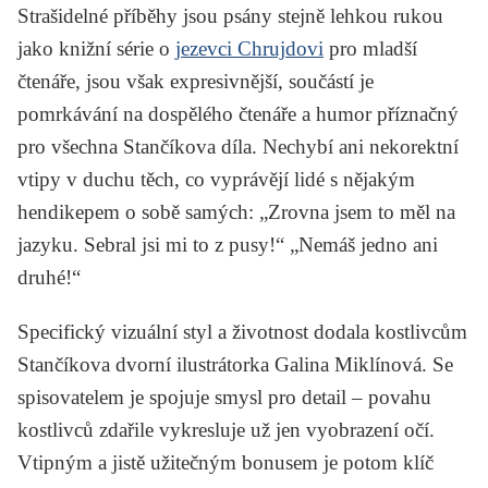
Strašidelné příběhy jsou psány stejně lehkou rukou
jako knižní série o
jezevci Chrujdovi
pro mladší
čtenáře, jsou však expresivnější, součástí je
pomrkávání na dospělého čtenáře a humor příznačný
pro všechna Stančíkova díla. Nechybí ani nekorektní
vtipy v duchu těch, co vyprávějí lidé s nějakým
hendikepem o sobě samých: „Zrovna jsem to měl na
jazyku. Sebral jsi mi to z pusy!“ „Nemáš jedno ani
druhé!“
Specifický vizuální styl a životnost dodala kostlivcům
Stančíkova dvorní ilustrátorka Galina Miklínová. Se
spisovatelem je spojuje smysl pro detail – povahu
kostlivců zdařile vykresluje už jen vyobrazení očí.
Vtipným a jistě užitečným bonusem je potom klíč