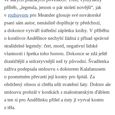
příběh, „legenda, jenom o pár století novější“, jak
v
rozhovoru
pro Meander glosuje své novátorské
psaní sám autor, nenásilně doplňuje ty předchozí,
a dokonce vytváří ústřední zápletku knihy. V příběhu
o kostlivce Andělínce nechybí žádná z přísad správné
strašidelné legendy: čert, mord, negativní lidské
vlastnosti i špetka toho hororu. Dokonce se zdá ještě
drastičtější a srdceryvnější než ty původní. Švadlenka
zaživa podepsala smlouvu s doktorem Kalafanusem
o posmrtném převzetí její kostry pro špitál. Za
obdržený obnos si chtěla ušít svatební šaty. Doktor ale
smlouvu prohrál v kostkách s malostranským ďáblem
a ten si pro Andělínku přišel a ústy jí vyrval kostru
z těla.