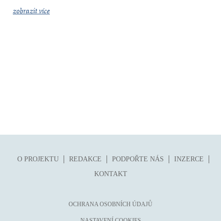
zobrazit více
O PROJEKTU
REDAKCE
PODPOŘTE NÁS
INZERCE
KONTAKT
OCHRANA OSOBNÍCH ÚDAJŮ
NASTAVENÍ COOKIES