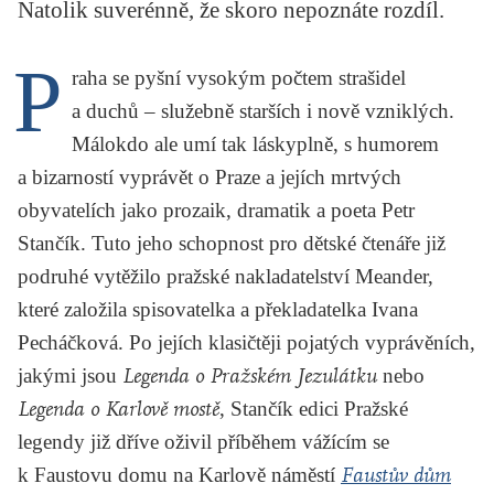
Natolik suverénně, že skoro nepoznáte rozdíl.
KRITIKA PŘEKLADU
P
UKÁZKA
raha se pyšní vysokým počtem strašidel
a duchů – služebně starších i nově vzniklých.
SLOUPEK
Málokdo ale umí tak láskyplně, s humorem
ILIGLOSA
a bizarností vyprávět o Praze a jejích mrtvých
obyvatelích jako prozaik, dramatik a poeta Petr
Stančík. Tuto jeho schopnost pro dětské čtenáře již
podruhé vytěžilo pražské nakladatelství Meander,
které založila spisovatelka a překladatelka Ivana
Pecháčková. Po jejích klasičtěji pojatých vyprávěních,
jakými jsou
Legenda o Pražském Jezulátku
nebo
Legenda o Karlově mostě
, Stančík edici Pražské
legendy již dříve oživil příběhem vážícím se
k Faustovu domu na Karlově náměstí
Faustův dům