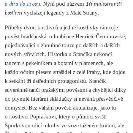
a díra do stropu
. Nyní pod názvem
Tři malostranští
kostlivci
vycházejí legendy z Malé Strany
.
Příběhy dvou kostlivců a jedné kostlivky rámcuje
pověst hradčanská, o hraběnce Henrietě Černínovské,
pojednávající o zhoubné touze po dalších a dalších
nových střevících. Historka u Stančíka nekončí
tancem s pekelníkem a botami v plamenech, ale
každoročním plesem strašidel z celé Prahy, kde dojde
k setkání tří ústředních protagonistů. Stančík
suverénně tančí pražskými pověstmi a chybějící dílky
do plynulé literární skládačky si neváhá přesvědčivě
domyslet. Bez váhání pověsti aktualizuje, jako tu
o kostlivci Popraskovi, který o půlnoci sviští
Šporkovou ulicí nikoliv ve voze taženém koňmi, ale