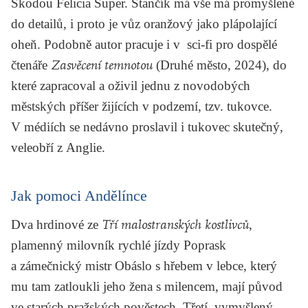
Škodou Felicia Super. Stančík má vše má promyšlené
do detailů, i proto je vůz oranžový jako plápolající
oheň. Podobně autor pracuje i v sci-fi pro dospělé
čtenáře
Zasvěcení temnotou
(Druhé město, 2024), do
které zapracoval a oživil jednu z novodobých
městských příšer žijících v podzemí, tzv. tukovce.
V médiích se nedávno proslavil i tukovec skutečný,
veleobří z Anglie.
Jak pomoci Andělínce
Dva hrdinové ze
Tří malostranských kostlivců
,
plamenný milovník rychlé jízdy Poprask
a zámečnický mistr Obáslo s hřebem v lebce, který
mu tam zatloukli jeho žena s milencem, mají původ
ve starých pražských pověstech. Třetí, vymyšlený