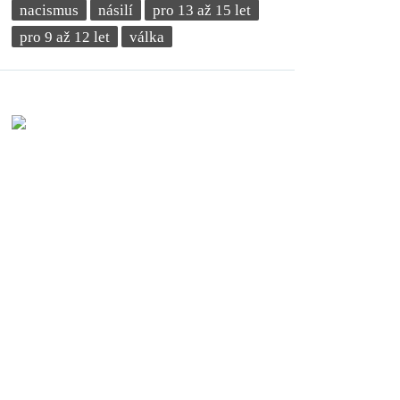
nacismus
násilí
pro 13 až 15 let
pro 9 až 12 let
válka