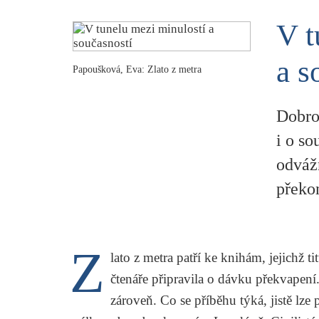
V t
a s
Papoušková, Eva: Zlato z metra
Dobrod
i o s
odváž
překo
Z
lato z metra
patří ke knihám, jejichž t
čtenáře připravila o dávku překvapen
zároveň. Co se příběhu týká, jistě lze