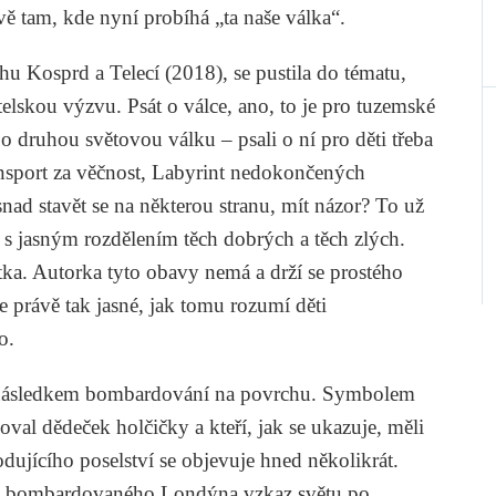
vě tam, kde nyní probíhá „ta naše válka“.
ihu
Kosprd a Telecí
(2018), se pustila do tématu,
elskou výzvu. Psát o válce, ano, to je pro tuzemské
o druhou světovou válku – psali o ní pro děti třeba
nsport za věčnost, Labyrint nedokončených
nad stavět se na některou stranu, mít názor? To už
ů s jasným rozdělením těch dobrých a těch zlých.
tka. Autorka tyto obavy nemá a drží se prostého
e právě tak jasné, jak tomu rozumí děti
o.
se následkem bombardování na povrchu. Symbolem
val dědeček holčičky a kteří, jak se ukazuje, měli
dujícího poselství se objevuje hned několikrát.
í z bombardovaného Londýna vzkaz světu po