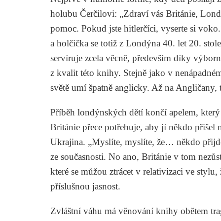
holubu Čerčilovi: „Zdraví vás Británie, Lon
pomoc. Pokud jste hitlerčíci, vyserte si vok
a holčička se totiž z Londýna 40. let 20. stol
servíruje zcela věcně, především díky výbor
z kvalit této knihy. Stejně jako v nenápadné
světě umí špatně anglicky. Až na Angličany, 
Příběh londýnských dětí končí apelem, který
Británie přece potřebuje, aby jí někdo přišel
Ukrajina. „Myslíte, myslíte, že… někdo přijd
ze současnosti. No ano, Británie v tom nez
které se můžou ztrácet v relativizaci ve stylu,
příslušnou jasnost.
Zvláštní váhu má věnování knihy obětem trag