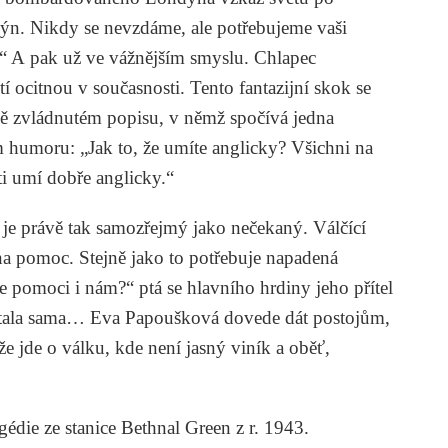
dýn. Nikdy se nevzdáme, ale potřebujeme vaši
o.“ A pak už ve vážnějším smyslu. Chlapec
etí ocitnou v současnosti. Tento fantazijní skok se
ně zvládnutém popisu, v němž spočívá jedna
m humoru: „Jak to, že umíte anglicky? Všichni na
ti umí dobře anglicky.“
 je právě tak samozřejmý jako nečekaný. Válčící
 na pomoc. Stejně jako to potřebuje napadená
e pomoci i nám?“ ptá se hlavního hrdiny jeho přítel
ůstala sama… Eva Papoušková dovede dát postojům,
 že jde o válku, kde není jasný viník a oběť,
édie ze stanice Bethnal Green z r. 1943.