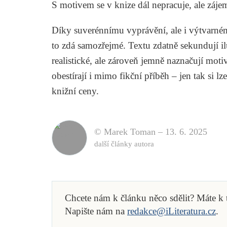
S motivem se v knize dál nepracuje, ale zájem
Díky suverénnímu vyprávění, ale i výtvarném
to zdá samozřejmé. Textu zdatně sekundují i
realistické, ale zároveň jemně naznačují mot
obestírají i mimo fikční příběh – jen tak si l
knižní ceny.
© Marek Toman –
13. 6. 2025
další články autora
Chcete nám k článku něco sdělit? Máte k
Napište nám na
redakce@iLiteratura.cz
.