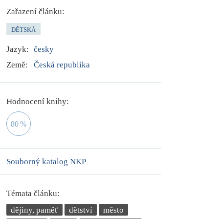
Zařazení článku:
DĚTSKÁ
Jazyk:
česky
Země:
Česká republika
Hodnocení knihy:
80
%
Souborný katalog NKP
Témata článku:
dějiny, paměť
dětství
město