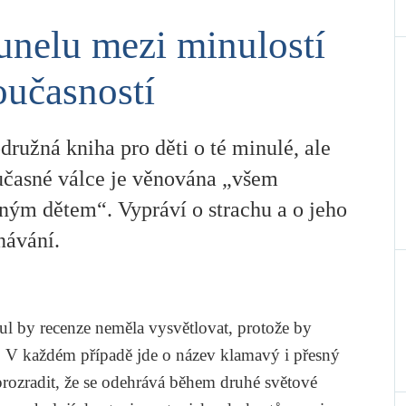
unelu mezi minulostí
oučasností
ružná kniha pro děti o té minulé, ale
oučasné válce je věnována „všem
ným dětem“. Vypráví o strachu a o jeho
návání.
itul by recenze neměla vysvětlovat, protože by
í. V každém případě jde o název klamavý i přesný
 prozradit, že se odehrává během druhé světové