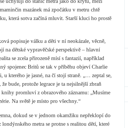
 uchylují do stanic metra jako do krytů, mezi
ko maminčin mazánek má zpočátku v metru chtě
u, která sotva začíná mluvit. Starší kluci ho prostě
ová popisuje válku a děti v ní neokázale, věcně,
jí na dětské vypravěčské perspektivě – hlavní
alita se zcela přirozeně mísí s fantazií, například
ný spojenec Britů se tak v příběhu objeví Charlie
 kterého je jasné, na čí stojí straně. „… zeptal se,
že bude, protože legrace je ta nejsilnější zbraň
ru knihy promluví z obrazového záznamu: „Musíme
zérie. Na světě je místo pro všechny.“
tajemna, dokud se v jednom okamžiku nepřeklopí do
í z londýnského metra se protne s realitou dětí, které