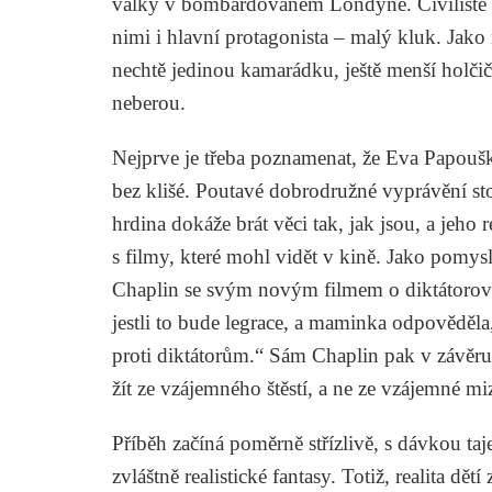
války v bombardovaném Londýně. Civilisté se
nimi i hlavní protagonista – malý kluk. Ja
nechtě jedinou kamarádku, ještě menší holčičk
neberou.
Nejprve je třeba poznamenat, že Eva Papoušk
bez klišé. Poutavé dobrodružné vyprávění sto
hrdina dokáže brát věci tak, jak jsou, a jeho re
s filmy, které mohl vidět v kině. Jako pomysl
Chaplin se svým novým filmem o diktátorovi, u
jestli to bude legrace, a maminka odpověděla, 
proti diktátorům.“ Sám Chaplin pak v závě
žít ze vzájemného štěstí, a ne ze vzájemné mi
Příběh začíná poměrně střízlivě, s dávkou 
zvláštně realistické fantasy. Totiž, realita dět