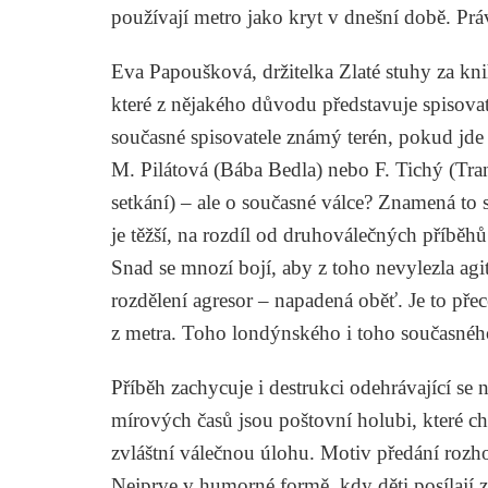
používají metro jako kryt v dnešní době. Prá
Eva Papoušková, držitelka Zlaté stuhy za kn
které z nějakého důvodu představuje spisovat
současné spisovatele známý terén, pokud jde 
M. Pilátová (
Bába Bedla
) nebo F. Tichý (
Tra
setkání
) – ale o současné válce? Znamená to s
je těžší, na rozdíl od druhoválečných příběh
Snad se mnozí bojí, aby z toho nevylezla agi
rozdělení agresor – napadená oběť. Je to přec
z metra. Toho londýnského i toho současnéh
Příběh zachycuje i destrukci odehrávající 
mírových časů jsou poštovní holubi, které cho
zvláštní válečnou úlohu. Motiv předání rozho
Nejprve v humorné formě, kdy děti posílaj