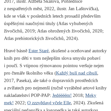
2017, ilustr. Alžběta Skálová,
Pohlednice
z nespatřených měst
, 2022, ilustr. Jan Laštovička),
kde se však v posledních letech prosadil především
úspěšnými naučnými tituly (
Atlas vyhubených
živočichů
, 2019;
Atlas ohrožených živočichů
, 2020;
Atlas prehistorických živočichů
, 2024).
Hravé básně
Ester Staré
, zkušené a oceňované autorky
knih pro děti v tom nejlepším slova smyslu pobaví
i poučí. S vtipnou rýmovanou pointou veršuje nejen
pro čtenáře školního věku (
Každý bulí nad cibulí
,
2017, Paseka), ale také o dopravních prostředcích
a zvířatech pro nejmenší (ručně vyráběné artové knihy
nakladatelství POP-PAP:
Jedéééém!
2018;
Meky
mek!
2022;
O zzzvědavé včele Elle
, 2024). Zkušená
speciální pedagožka a logopedka je také autorkou