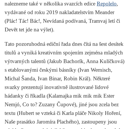
nalezneme také v několika svazcích edice
Repolelo
,
vydávané od roku 2019 nakladatelstvím Meander
(
Plác! Tác! Bác!
,
Nevídaná podívaná
,
Tramvaj letí
či
Devět tet jde na výlet
).
Tato pozoruhodná ediční řada dnes čítá na šest desítek
titulů a vyniká kreativním spojením zejména mladých
výtvarných talentů (Jakub Bachorík, Anna Kulíčková)
s etablovanými českými básníky (Ivan Wernisch,
Michal Šanda, Ivan Binar, Robin Král). Některé
svazky prezentují inovativně ilustrované lidové
hádanky či říkadla (
Kalamajka mik mik mik
Ester
Nemjó,
Co to?
Zuzany Čupové), jiné jsou zcela bez
textu (
Hubert se vzteká
či
Karla pláče
Nikoly Hoření,
Naše prasátko
Jaromíra Plachého), zastoupeny jsou