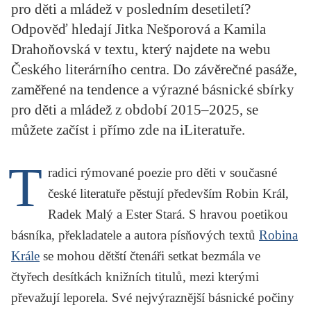
pro děti a mládež v posledním desetiletí?
KRITIKA PŘEKLADU
Odpověď hledají Jitka Nešporová a Kamila
UKÁZKA
Drahoňovská v textu, který najdete na webu
Českého literárního centra. Do závěrečné pasáže,
SLOUPEK
zaměřené na tendence a výrazné básnické sbírky
ILIGLOSA
pro děti a mládež z období 2015–2025, se
můžete začíst i přímo zde na iLiteratuře.
T
radici rýmované poezie pro děti v současné
české literatuře pěstují především Robin Král,
Radek Malý a Ester Stará. S hravou poetikou
básníka, překladatele a autora písňových textů
Robina
Krále
se mohou dětští čtenáři setkat bezmála ve
čtyřech desítkách knižních titulů, mezi kterými
převažují leporela. Své nejvýraznější básnické počiny