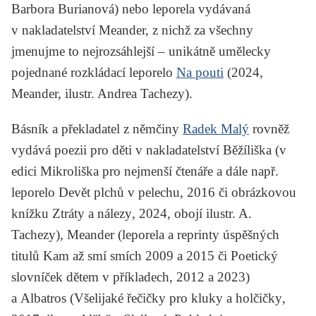
Barbora Burianová) nebo leporela vydávaná
v nakladatelství Meander, z nichž za všechny
jmenujme to nejrozsáhlejší – unikátně umělecky
pojednané rozkládací leporelo
Na pouti
(2024,
Meander, ilustr. Andrea Tachezy).
Básník a překladatel z němčiny
Radek Malý
rovněž
vydává poezii pro děti v nakladatelství Běžíliška (v
edici Mikroliška pro nejmenší čtenáře a dále např.
leporelo
Devět plchů v pelechu
, 2016 či obrázkovou
knížku
Ztráty a nálezy
, 2024, obojí ilustr. A.
Tachezy), Meander (leporela a reprinty úspěšných
titulů
Kam až smí smích
2009 a 2015 či
Poetický
slovníček dětem v příkladech
, 2012 a 2023)
a Albatros (
Všelijaké řečičky pro kluky a holčičky
,