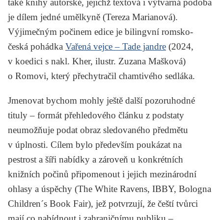
také knihy autorské, jejichž textová i výtvarná podoba
je dílem jedné umělkyně (Tereza Marianová).
Výjimečným počinem edice je bilingvní romsko-
česká pohádka
Vařená vejce – Tade jandre
(2024,
v koedici s nakl. Kher, ilustr. Zuzana Mašková)
o Romovi, který přechytračil chamtivého sedláka.
Jmenovat bychom mohly ještě další pozoruhodné
tituly – formát přehledového článku z podstaty
neumožňuje podat obraz sledovaného předmětu
v úplnosti. Cílem bylo především poukázat na
pestrost a šíři nabídky a zároveň u konkrétních
knižních počinů připomenout i jejich mezinárodní
ohlasy a úspěchy (The White Ravens, IBBY, Bologna
Children´s Book Fair), jež potvrzují, že čeští tvůrci
mají co nabídnout i zahraničnímu publiku –