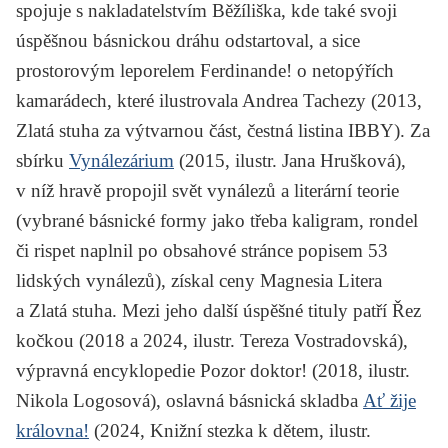
spojuje s nakladatelstvím Běžíliška, kde také svoji
úspěšnou básnickou dráhu odstartoval, a sice
prostorovým leporelem
Ferdinande!
o netopýřích
kamarádech, které ilustrovala Andrea Tachezy (2013,
Zlatá stuha za výtvarnou část, čestná listina IBBY). Za
sbírku
Vynálezárium
(2015, ilustr. Jana Hrušková),
v níž hravě propojil svět vynálezů a literární teorie
(vybrané básnické formy jako třeba kaligram, rondel
či rispet naplnil po obsahové stránce popisem 53
lidských vynálezů), získal ceny Magnesia Litera
a Zlatá stuha. Mezi jeho další úspěšné tituly patří
Řez
kočkou
(2018 a 2024, ilustr. Tereza Vostradovská),
výpravná encyklopedie
Pozor doktor!
(2018, ilustr.
Nikola Logosová), oslavná básnická skladba
Ať žije
královna!
(2024, Knižní stezka k dětem, ilustr.