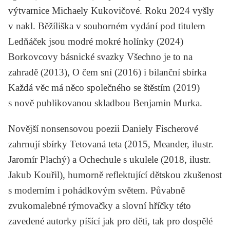
výtvarnice Michaely Kukovičové. Roku 2024 vyšly
v nakl. Běžíliška v souborném vydání pod titulem
Ledňáček jsou modré mokré holínky
(2024)
Borkovcovy básnické svazky
Všechno je to na
zahradě
(2013),
O čem sní
(2016) i bilanční sbírka
Každá věc má něco společného se štěstím
(2019)
s nově publikovanou skladbou
Benjamin Murka
.
Novější nonsensovou poezii Daniely Fischerové
zahrnují sbírky
Tetovaná teta
(2015, Meander, ilustr.
Jaromír Plachý) a
Ochechule s ukulele
(2018, ilustr.
Jakub Kouřil), humorně reflektující dětskou zkušenost
s moderním i pohádkovým světem. Půvabně
zvukomalebné rýmovačky a slovní hříčky této
zavedené autorky píšící jak pro děti, tak pro dospělé