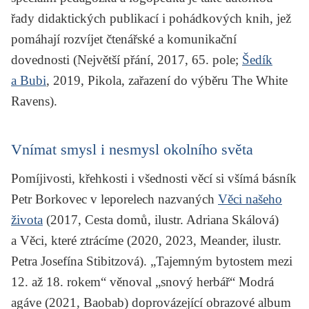
řady didaktických publikací i pohádkových knih, jež
pomáhají rozvíjet čtenářské a komunikační
dovednosti (
Největší přání
, 2017, 65. pole;
Šedík
a Bubi
, 2019, Pikola, zařazení do výběru The White
Ravens).
Vnímat smysl i nesmysl okolního světa
Pomíjivosti, křehkosti i všednosti věcí si všímá básník
Petr Borkovec v leporelech nazvaných
Věci našeho
života
(2017, Cesta domů, ilustr. Adriana Skálová)
a
Věci, které ztrácíme
(2020, 2023, Meander, ilustr.
Petra Josefína Stibitzová). „Tajemným bytostem mezi
12. až 18. rokem“ věnoval „snový herbář“
Modrá
agáve
(2021, Baobab) doprovázející obrazové album