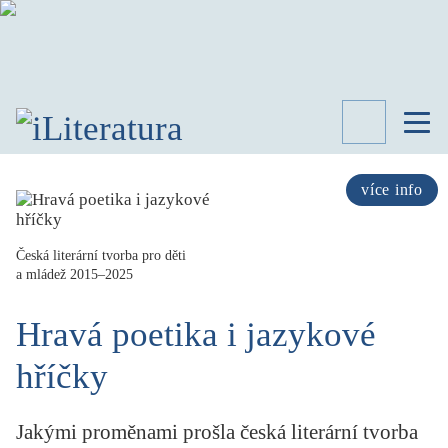
TÉMATA
RECENZE
více info
ROZHOVOR
SPISOVATELÉ
Česká literární tvorba pro děti
a mládež 2015–2025
AKTUALITA
KNIHY
Hravá poetika i jazykové
PŘEHLED
LITERATURY
hříčky
STUDIE
KATEGORIE
PORTRÉT
Jakými proměnami prošla česká literární tvorba