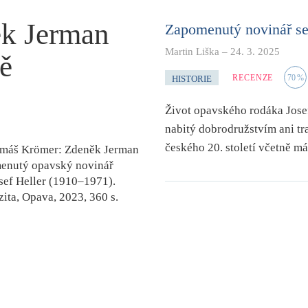
k Jerman
Zapomenutý novinář se
Martin Liška
–
24. 3. 2025
ě
RECENZE
70
%
HISTORIE
Život opavského rodáka Josef
nabitý dobrodružstvím ani tr
českého 20. století včetně má
Tomáš Krömer:
Zdeněk Jerman
enutý opavský novinář
osef Heller (1910–1971)
.
zita, Opava, 2023, 360 s.