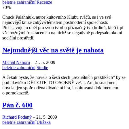
beletrie zahraniční
Recenze
70
%
Chuck Palahniuk, autor kultovního Klubu rváčů, se i ve své
nejnovější knize zabývá tématem postmoderní společnosti.
Představuje tu opět pro svou tvorbu příznačný typ hrdinů, kteří trpí
všemožnými frustracemi a na nichž se negativně podepsalo okolní
sociální prostředí.
Nejnudnější věc na světě je nahota
Michal Nanoru
–
21. 5. 2009
beletrie zahraniční
Studie
A čekali byste, že novela o šesti stech „sexuálních praktikách” by se
pod hlavičku DĚLEJTE TO OSOBNĚ vešla. Ani to snad není
novela, jen spoře oděná divadelní hra, inspirovaná dokumentem
o pornokazetě.
Pán č. 600
Richard Podaný
–
21. 5. 2009
beletrie zahraniční
Ukázka