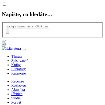
Napište, co hledáte…
Témata
Spisovatelé
Knihy
Literatury
Kategorie
Recenze
Rozhovor
Aktualita
Přehled
Studie
Portrét