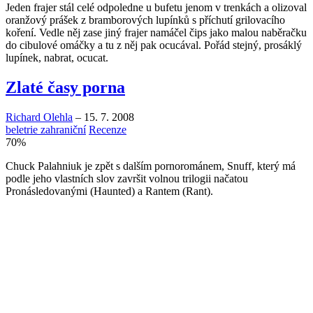
Jeden frajer stál celé odpoledne u bufetu jenom v trenkách a olizoval
oranžový prášek z bramborových lupínků s příchutí grilovacího
koření. Vedle něj zase jiný frajer namáčel čips jako malou naběračku
do cibulové omáčky a tu z něj pak ocucával. Pořád stejný, prosáklý
lupínek, nabrat, ocucat.
Zlaté časy porna
Richard Olehla
–
15. 7. 2008
beletrie zahraniční
Recenze
70
%
Chuck Palahniuk je zpět s dalším pornorománem, Snuff, který má
podle jeho vlastních slov završit volnou trilogii načatou
Pronásledovanými (Haunted) a Rantem (Rant).