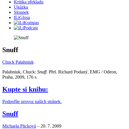
Kritika překladu
Ukázka
Sloupek
ILiGlosa
Snuff
Chuck Palahniuk
Palahniuk, Chuck:
Snuff
. Přel. Richard Podaný, EMG / Odeon,
Praha, 2009, 176 s.
Kupte si knihu:
Podpoříte provoz našich stránek.
Snuff
Michaela Plicková
–
20. 7. 2009