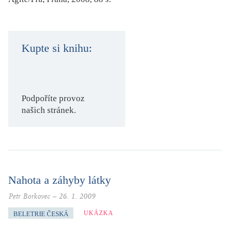
KRITIKA PŘEKLADU
UKÁZKA
Kupte si knihu:
SLOUPEK
ILIGLOSA
Podpoříte provoz
našich stránek.
Nahota a záhyby látky
Petr Borkovec
–
26. 1. 2009
UKÁZKA
BELETRIE ČESKÁ