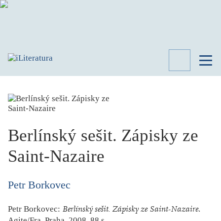
TÉMATA
RECENZE
ROZHOVOR
SPISOVATELÉ
Berlínský sešit. Zápisky ze
AKTUALITA
KNIHY
Saint-Nazaire
PŘEHLED
LITERATURY
Petr Borkovec
STUDIE
KATEGORIE
PORTRÉT
Petr Borkovec:
Berlínský sešit. Zápisky ze Saint-Nazaire
.
Agite/Fra, Praha, 2008, 88 s.