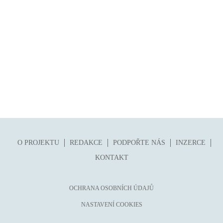
O PROJEKTU
REDAKCE
PODPOŘTE NÁS
INZERCE
KONTAKT
OCHRANA OSOBNÍCH ÚDAJŮ
NASTAVENÍ COOKIES