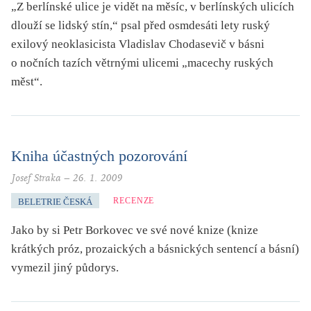
„Z berlínské ulice je vidět na měsíc, v berlínských ulicích
dlouží se lidský stín,“ psal před osmdesáti lety ruský
exilový neoklasicista Vladislav Chodasevič v básni
o nočních tazích větrnými ulicemi „macechy ruských
měst“.
Kniha účastných pozorování
Josef Straka
–
26. 1. 2009
RECENZE
BELETRIE ČESKÁ
Jako by si Petr Borkovec ve své nové knize (knize
krátkých próz, prozaických a básnických sentencí a básní)
vymezil jiný půdorys.